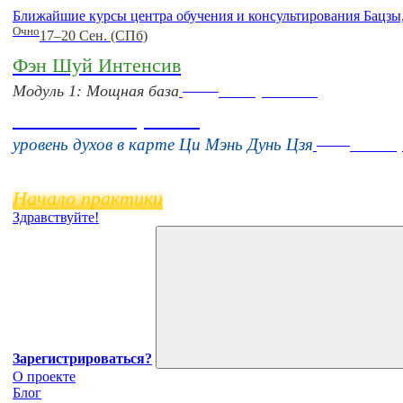
Ближайшие курсы центра обучения и консультирования Бацзы
Очно
17–20 Сен. (СПб)
Фэн Шуй Интенсив
Online
Модуль 1: Мощная база
16 августа 11:00
Тонкие настройки
Online
уровень духов в карте Ци Мэнь Дунь Цзя
11 нояб
Начало практики
Здравствуйте!
Зарегистрироваться?
О проекте
Блог