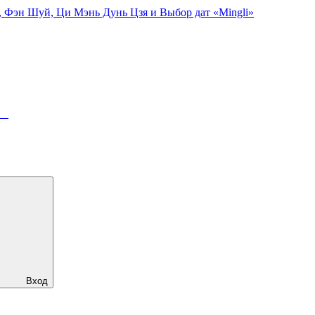
, Фэн Шуй, Ци Мэнь Дунь Цзя и Выбор дат «Mingli»
ря
Вход