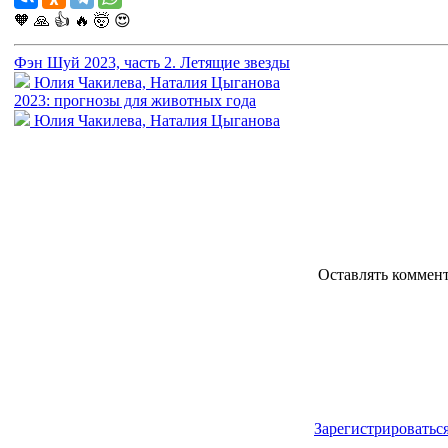
🧡
🙏
👍
🔥
🤯
😍
Фэн Шуй 2023, часть 2. Летящие звезды
Юлия Чакилева, Наталия Цыганова
2023: прогнозы для животных года
Юлия Чакилева, Наталия Цыганова
Оставлять коммен
Зарегистрироватьс