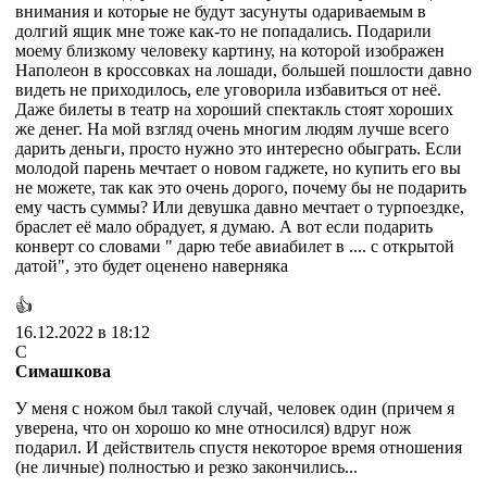
внимания и которые не будут засунуты одариваемым в
долгий ящик мне тоже как-то не попадались. Подарили
моему близкому человеку картину, на которой изображен
Наполеон в кроссовках на лошади, большей пошлости давно
видеть не приходилось, еле уговорила избавиться от неё.
Даже билеты в театр на хороший спектакль стоят хороших
же денег. На мой взгляд очень многим людям лучше всего
дарить деньги, просто нужно это интересно обыграть. Если
молодой парень мечтает о новом гаджете, но купить его вы
не можете, так как это очень дорого, почему бы не подарить
ему часть суммы? Или девушка давно мечтает о турпоездке,
браслет её мало обрадует, я думаю. А вот если подарить
конверт со словами " дарю тебе авиабилет в .... с открытой
датой", это будет оценено наверняка
👍
16.12.2022 в 18:12
С
Симашкова
У меня с ножом был такой случай, человек один (причем я
уверена, что он хорошо ко мне относился) вдруг нож
подарил. И действитель спустя некоторое время отношения
(не личные) полностью и резко закончились...