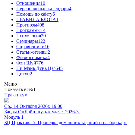
Отношения
10
Персональные календари
4
Помощь по сайту
6
ПРАВИЛА БЛОГА
1
Прогнозы
408
Программы
14
Психология
20
Семинары
122
Справочники
16
Статьи-отзывы
2
Физиогномика
4
Фэн Шуй
776
Ци Мэнь Дунь Цзя
645
Цигун
2
Меню
Показать все
61
Практикум
Ср., 14 Октября 2026г. 19:00
Бацзы ОнЛайн: путь к удаче. 2026-3.
Модуль 1
БЦ Практика 5. Проверка домашних заданий и разбор карт