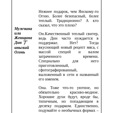
Нежнее подарок, чем Янскому-то
Огню. Более безопасный, более
теплый. Традиционно? А кто
сказал, что это плохо?
Мужчина
или
Он.Качественный теплый свитер,
Женщина
ведь Дин часто нуждается в
Дин
丁
поддержке. Нет? Тогда
вкуснющий новый рецепт мяса, с
иньский
массой специй и валом
Огонь
затраченного времени.
Специально для него
приготовленный,
сфотографированный,
выложенный в сети и названный
его именем.
Она. Тоже что-то уютное, но
обязательно красиво-модное.
Хорошие духи будут, вроде бы,
типичным, но попадающим в
десятку подарком. Единственно,
подумайте о необычных формах –