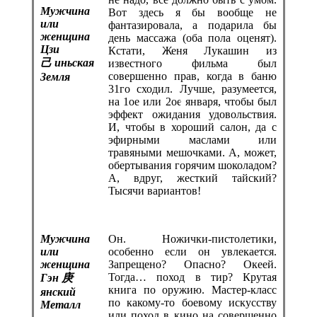
Мужчина
Вот здесь я бы вообще не
или
фантазировала, а подарила бы
женщина
день массажа (оба пола оценят).
Цзи
Кстати, Женя Лукашин из
己
иньская
известного фильма был
совершенно прав, когда в баню
Земля
31го сходил. Лучше, разумеется,
на 1ое или 2ое января, чтобы был
эффект ожидания удовольствия.
И, чтобы в хороший салон, да с
эфирными маслами или
травяными мешочками. А, может,
обертывания горячим шоколадом?
А, вдруг, жесткий тайский?
Тысячи вариантов!
Мужчина
Он. Ножички-пистолетики,
или
особенно если он увлекается.
женщина
Запрещено? Опасно? Океей.
Тогда… поход в тир? Крутая
Гэн
庚
книга по оружию. Мастер-класс
янский
по какому-то боевому искусству
Металл
или поход в кино на совершенно