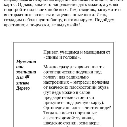
карты. Однако, какие-то направления дать можно, а уж вы
подстройте под своих любимых. Там, глядишь, заслужите и
восторженные возгласы и зацелованные щеки. Итак,
создадим небольшую таблицу, оптимизируем. Подойдем
креативно, а по-русски, «с выдумкой»!
Привет, учащимся и мающимся от
«спины и головы».
Мужчина
или
Можно сразу для двоих писать:
женщина
ортопедические подушки под
голову; для радикально
Цзя
甲
настроенных – матрасы; полезная
янское
от всяческих плоскостопий обувь
Дерево
(тут ведь можно в салон
предварительно сгонять и
прикупить подарочную карту).
Ортопедия не идет в чистом виде?
Тогда какие-то спортивные
агрегаты домой: турники,
шведские стенки, эспандеры,