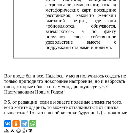
астролога ли, нумеролога; расклад
метафорических карт, посещение
расстановок; какой-то женский
выездной ретрит, где они
«обновляются, обнуляются,
заземляются», а по факту
получают свое собственное
удовольствие вместе с
подружками старыми и новыми.
Вот вроде бы и все. Надеюсь, у меня получилось создать не
только приподнято-новогоднее настроение, но и набросать
идеи, которые облегчат вам «подарочную суету». С
Наступающим Новым Годом!
P.S. от редакции: если вы знаете полезные элементы того,
кого хотите одарить, то можете отталкиваться от списка
выше тоже! Только в левой колонке будут не ГД, а полезные.
🙏
🔥
😍
👍
🧡