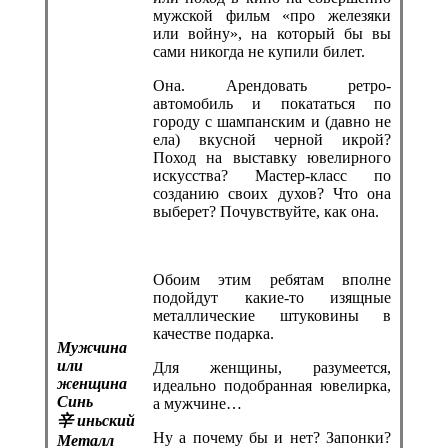
мужской фильм «про железяки
или войну», на который бы вы
сами никогда не купили билет.
Она. Арендовать ретро-
автомобиль и покататься по
городу с шампанским и (давно не
ела) вкусной черной икрой?
Поход на выставку ювелирного
искусства? Мастер-класс по
созданию своих духов? Что она
выберет? Почувствуйте, как она.
Обоим этим ребятам вполне
подойдут какие-то изящные
металлические штуковины в
качестве подарка.
Мужчина
или
Для женщины, разумеется,
женщина
идеально подобранная ювелирка,
Синь
а мужчине…
辛
иньский
Ну а почему бы и нет? Запонки?
Металл