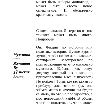
может быть наборы миниатюр, а
может быть что-то новое
селективное. И обязательно
красивая упаковка.
С ними сложно. Интересов в этом
тайнике может быть много.
Попробуем.
Он. Лекции по истории или
политико-истории. Лучше курс и
Мужчина
лучше, чтобы потом дали какой-то
или
сертификат. Мастер-класс по
Женщина
приготовлению чего-то конкретно
Ву
мужского. (Забыла, как зовут
戊
янская
дядечку, который аж книги по
Земля
приготовлению мяса выпускает.)
Не пойдет? Тогда крутая какая-то
приблуда для готовки (да, она
займет место и именно вы будете
ее мыть, но это не про удобство, а
про новогодний кайф). В общем
что-то основательное, что человек