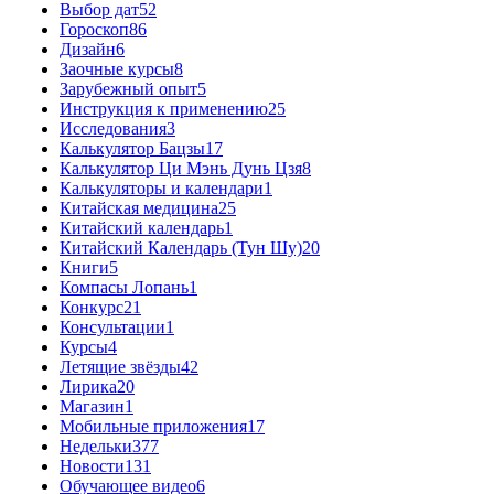
Выбор дат
52
Гороскоп
86
Дизайн
6
Заочные курсы
8
Зарубежный опыт
5
Инструкция к применению
25
Исследования
3
Калькулятор Бацзы
17
Калькулятор Ци Мэнь Дунь Цзя
8
Калькуляторы и календари
1
Китайская медицина
25
Китайский календарь
1
Китайский Календарь (Тун Шу)
20
Книги
5
Компасы Лопань
1
Конкурс
21
Консультации
1
Курсы
4
Летящие звёзды
42
Лирика
20
Магазин
1
Мобильные приложения
17
Недельки
377
Новости
131
Обучающее видео
6