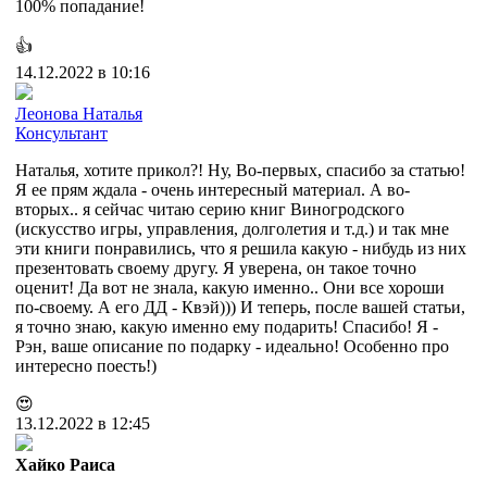
100% попадание!
👍
14.12.2022 в 10:16
Леонова Наталья
Консультант
Наталья, хотите прикол?! Ну, Во-первых, спасибо за статью!
Я ее прям ждала - очень интересный материал. А во-
вторых.. я сейчас читаю серию книг Виногродского
(искусство игры, управления, долголетия и т.д.) и так мне
эти книги понравились, что я решила какую - нибудь из них
презентовать своему другу. Я уверена, он такое точно
оценит! Да вот не знала, какую именно.. Они все хороши
по-своему. А его ДД - Квэй))) И теперь, после вашей статьи,
я точно знаю, какую именно ему подарить! Спасибо! Я -
Рэн, ваше описание по подарку - идеально! Особенно про
интересно поесть!)
😍
13.12.2022 в 12:45
Хайко Раиса