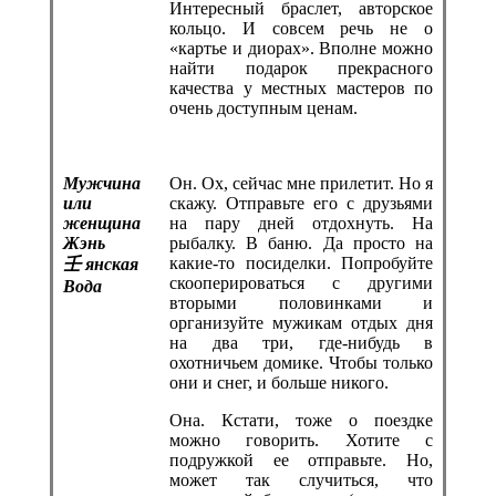
Интересный браслет, авторское
кольцо. И совсем речь не о
«картье и диорах». Вполне можно
найти подарок прекрасного
качества у местных мастеров по
очень доступным ценам.
Мужчина
Он. Ох, сейчас мне прилетит. Но я
или
скажу. Отправьте его с друзьями
женщина
на пару дней отдохнуть. На
Жэнь
рыбалку. В баню. Да просто на
какие-то посиделки. Попробуйте
壬
янская
скооперироваться с другими
Вода
вторыми половинками и
организуйте мужикам отдых дня
на два три, где-нибудь в
охотничьем домике. Чтобы только
они и снег, и больше никого.
Она. Кстати, тоже о поездке
можно говорить. Хотите с
подружкой ее отправьте. Но,
может так случиться, что