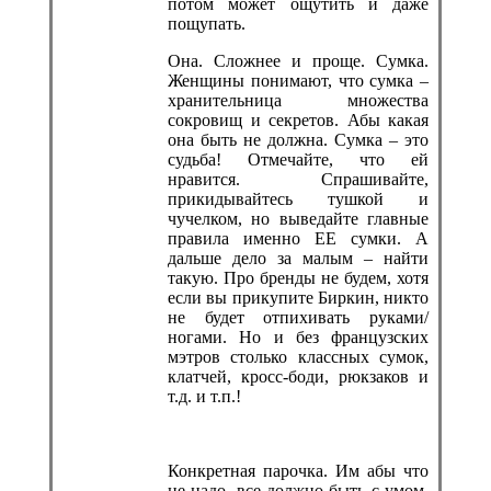
потом может ощутить и даже
пощупать.
Она. Сложнее и проще. Сумка.
Женщины понимают, что сумка –
хранительница множества
сокровищ и секретов. Абы какая
она быть не должна. Сумка – это
судьба! Отмечайте, что ей
нравится. Спрашивайте,
прикидывайтесь тушкой и
чучелком, но выведайте главные
правила именно ЕЕ сумки. А
дальше дело за малым – найти
такую. Про бренды не будем, хотя
если вы прикупите Биркин, никто
не будет отпихивать руками/
ногами. Но и без французских
мэтров столько классных сумок,
клатчей, кросс-боди, рюкзаков и
т.д. и т.п.!
Конкретная парочка. Им абы что
не надо, все должно быть с умом.