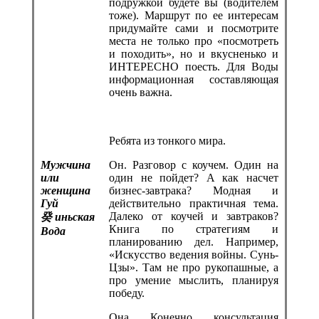
подружкой будете вы (водителем
тоже). Маршрут по ее интересам
придумайте сами и посмотрите
места не только про «посмотреть
и походить», но и вкусненько и
ИНТЕРЕСНО поесть. Для Воды
информационная составляющая
очень важна.
Ребята из тонкого мира.
Мужчина
Он. Разговор с коучем. Один на
или
один не пойдет? А как насчет
женщина
бизнес-завтрака? Модная и
Гуй
действительно практичная тема.
Далеко от коучей и завтраков?
癸
иньская
Книга по стратегиям и
Вода
планированию дел. Например,
«Искусство ведения войны. Сунь-
Цзы». Там не про рукопашные, а
про умение мыслить, планируя
победу.
Она. Конечно, консультация