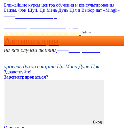
Ближайшие курсы центра обучения и консультирования
Бацзы, Фэн Шуй, Ци Мэнь Дунь Цзя и Выбор дат «Mingli»
Online
Начало:
23 Сентября
Фэн Шуй онлайн-курс
Online
пространство, работающее на вас
Активизации
на все случаи жизни
Online
16 августа 11:00
Тонкие настройки
уровень духов в карте Ци Мэнь Дунь Цзя
Здравствуйте!
Зарегистрироваться?
Вход
О проекте