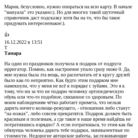
Мария, безусловно, нужно опираться на всю карту. В начале
"мануала" это указано:). Но для многих такой шуточный
справочник даст подсказку хотя бы на то, что бы такое
придумать интересненькое:).
👍
16.12.2022 в 13:51
Т
Тамара
На один из праздников получила в подарок от подруги
ирригатор. Помню, как настроение упало сразу ниже 0. Да,
мне нужна была эта вещь, но распечатать её в кругу друзей
было как-то неприятно. Как будто этим подарком мне
намекнули, что у меня не всё в порядке с зубами. Это я к
тому, что ни за что не подарю человеку ортопедическую
обувь или что-то подобное, связанное со здоровьем. По
моим наблюдениям чётко работает примета, что нельзя
дарить ничего колюще-режущего, - отношения либо станут
"на ножах", либо совсем прекратятся. Подарок должен быть
красивым и полезным, а где такое в наше время найдёшь не
потратившись изрядно? А если потратишься, то этим как бы
обязуешь человека дарить тебе подарки, эквивалентные по
стоимости. Недорогие авторские работы, заслуживающие