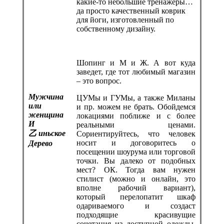
какие-то небольшие тренажеры…
да просто качественный коврик
для йоги, изготовленный по
собственному дизайну.
Шопинг и М и Ж. А вот куда
заведет, где тот любимый магазин
– это вопрос.
Мужчина
ЦУМы и ГУМы, а также Миланы
или
и пр. можем не брать. Обойдемся
женщина
локациями поближе и с более
И
реальными ценами.
乙
иньское
Сориентируйтесь, что человек
носит и договоритесь о
Дерево
посещении шоурума или торговой
точки. Вы далеко от подобных
мест? ОК. Тогда вам нужен
стилист (можно и онлайн, это
вполне рабочий вариант),
который перелопатит шкаф
одариваемого и создаст
подходящие красивущие
сочетания из доступной одежды.