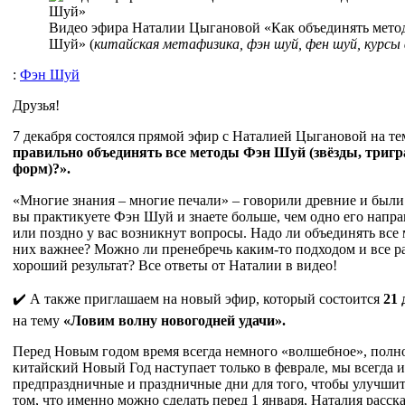
Видео эфира Наталии Цыгановой «Как объединять мет
Шуй» (
китайская метафизика, фэн шуй, фен шуй, курсы
:
Фэн Шуй
Друзья!
7 декабря состоялся прямой эфир с Наталией Цыгановой на те
правильно объединять все методы Фэн Шуй (звёзды, триг
форм)?».
«Многие знания – многие печали» – говорили древние и были
вы практикуете Фэн Шуй и знаете больше, чем одно его напра
или поздно у вас возникнут вопросы. Надо ли объединять все
них важнее? Можно ли пренебречь каким-то подходом и все р
хороший результат? Все ответы от Наталии в видео!
✔️ А также приглашаем на новый эфир, который состоится
21 
на тему
«Ловим волну новогодней удачи».
Перед Новым годом время всегда немного «волшебное», полно
китайский Новый Год наступает только в феврале, мы всегда 
предпраздничные и праздничные дни для того, чтобы улучшит
том, что именно можно сделать перед 1 января, Наталия расск