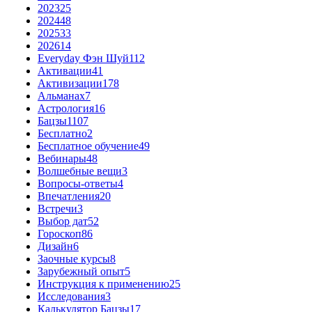
2023
25
2024
48
2025
33
2026
14
Everyday Фэн Шуй
112
Активации
41
Активизации
178
Альманах
7
Астрология
16
Бацзы
1107
Бесплатно
2
Бесплатное обучение
49
Вебинары
48
Волшебные вещи
3
Вопросы-ответы
4
Впечатления
20
Встречи
3
Выбор дат
52
Гороскоп
86
Дизайн
6
Заочные курсы
8
Зарубежный опыт
5
Инструкция к применению
25
Исследования
3
Калькулятор Бацзы
17