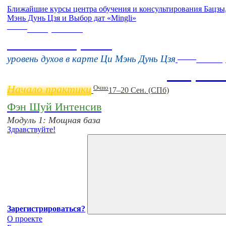
Ближайшие курсы центра обучения и консультирования Бацз
Мэнь Дунь Цзя и Выбор дат «Mingli»
Online
16 августа 11:00
Тонкие настройки
Online
уровень духов в карте Ци Мэнь Дунь Цзя
11 нояб
Бацзы 
Начало практики
Очно
17–20 Сен. (СПб)
Фэн Шуй Интенсив
Модуль 1: Мощная база
Здравствуйте!
Зарегистрироваться?
О проекте