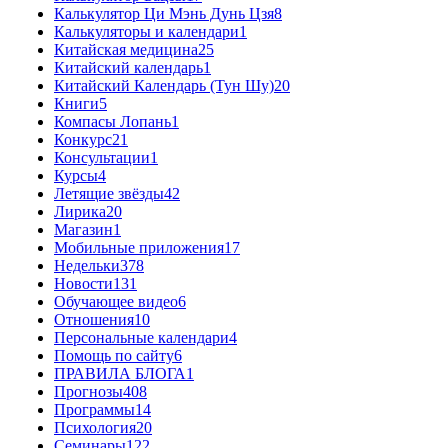
Калькулятор Ци Мэнь Дунь Цзя
8
Калькуляторы и календари
1
Китайская медицина
25
Китайский календарь
1
Китайский Календарь (Тун Шу)
20
Книги
5
Компасы Лопань
1
Конкурс
21
Консультации
1
Курсы
4
Летящие звёзды
42
Лирика
20
Магазин
1
Мобильные приложения
17
Недельки
378
Новости
131
Обучающее видео
6
Отношения
10
Персональные календари
4
Помощь по сайту
6
ПРАВИЛА БЛОГА
1
Прогнозы
408
Программы
14
Психология
20
Семинары
122