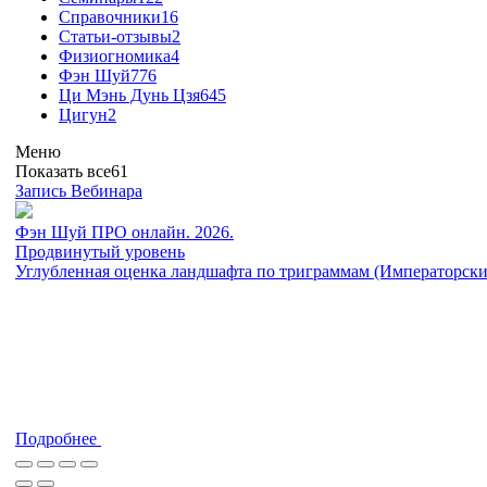
Справочники
16
Статьи-отзывы
2
Физиогномика
4
Фэн Шуй
776
Ци Мэнь Дунь Цзя
645
Цигун
2
Меню
Показать все
61
Запись Вебинара
Фэн Шуй ПРО онлайн. 2026.
Продвинутый уровень
Углубленная оценка ландшафта по триграммам (Императорск
Подробнее