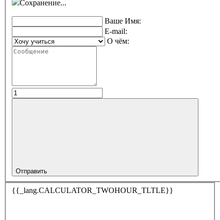
Сохранение...
Ваше Имя:
E-mail:
О чём:
Отправить
{{_lang.CALCULATOR_TWOHOUR_TLTLE}}