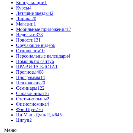
Консультации
1
Курсы
4
Летящие звёзды
42
Лирика
20
Магазин
1
Мобильные приложения
17
Недельки
378
Новости
131
Обучающее видео
6
Отношения
10
Персональные календари
4
Помощь по сайту
6
ПРАВИЛА БЛОГА
1
Прогнозы
408
Программы
14
Психология
20
Семинары
122
Справочники
16
Статьи-отзывы
2
Физиогномика
4
Фэн Шуй
776
Ци Мэнь Дунь Цзя
645
Цигун
2
Меню