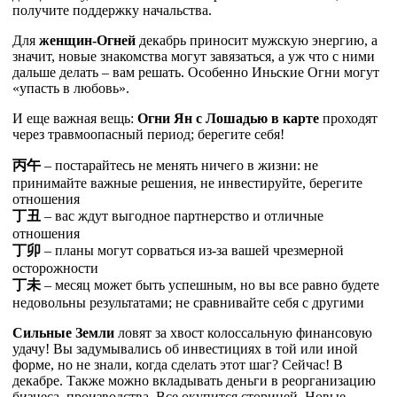
получите поддержку начальства.
Для
женщин-Огней
декабрь приносит мужскую энергию, а
значит, новые знакомства могут завязаться, а уж что с ними
дальше делать – вам решать. Особенно Иньские Огни могут
«упасть в любовь».
И еще важная вещь:
Огни Ян с Лошадью в карте
проходят
через травмоопасный период; берегите себя!
丙
午
– постарайтесь не менять ничего в жизни: не
принимайте важные решения, не инвестируйте, берегите
отношения
丁
丑
– вас ждут выгодное партнерство и отличные
отношения
丁
卯
– планы могут сорваться из-за вашей чрезмерной
осторожности
丁
未
– месяц может быть успешным, но вы все равно будете
недовольны результатами; не сравнивайте себя с другими
Сильные Земли
ловят за хвост колоссальную финансовую
удачу! Вы задумывались об инвестициях в той или иной
форме, но не знали, когда сделать этот шаг? Сейчас! В
декабре. Также можно вкладывать деньги в реорганизацию
бизнеса, производства. Все окупится сторицей. Новые