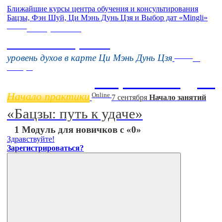
Ближайшие курсы центра обучения и консультирования
Бацзы, Фэн Шуй, Ци Мэнь Дунь Цзя и Выбор дат «Mingli»
Online
16 августа 11:00
Тонкие настройки
Online
уровень духов в карте Ци Мэнь Дунь Цзя
11
ноября
Бацзы 2 Модуль
Начало практики
Online
7 сентября
Начало занятий
«Бацзы: путь к удаче»
1 Модуль для новичков с «0»
Здравствуйте!
Зарегистрироваться?