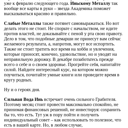
уже к февралю следующего года.
Иньскому Металлу
так
вообще все карты в руки – звезда Академика поможет
высказываться красиво и правильно.
Слабые Металлы
также потянет самовыражаться. Но вот
делать этого не стоит. Не спорьте с начальством, не идите
против властей, не доказывайте с пеной у рта свою правоту.
Дело в том, что подобные демарши не принесут вам сейчас
желаемого результата, а, напротив, могут все испортить.
Также не стоит тратить все время на хобби и увлечения,
которые приносят, конечно, удовольствие, но и уводят на
неправильную дорожку. В декабре позаботьтесь прежде
всего о себе и о своем здоровье. Прогрейте себя, напитайте
силой. Найдите интересный курс, на котором можно
поучиться, почитайте умные книги или проведите время в
кругу родных.
Ну и о героях дня.
Сильная Вода Инь
встречает очень сильного Грабителя.
Поэтому месяц стоит провести максимально спокойно, не
принимая финансовых решений, не инвестируя: сохранить
бы то, что есть. Тут уж в пору пойти и получить
индивидуальный совет – как использовать то полезное, что
есть в вашей карте. Но, в любом случае,