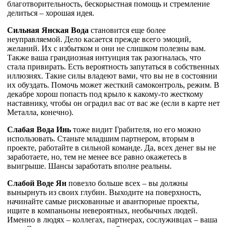
благотворительность, бескорыстная помощь и стремление
делиться – хорошая идея.
Сильная Янская Вода
становится еще более
неуправляемой. Дело касается прежде всего эмоций,
желаний. Их с избытком и они не слишком полезны вам.
Также ваша грандиозная интуиция так разогналась, что
стала привирать. Есть вероятность запутаться в собственных
иллюзиях. Такие силы владеют вами, что вы не в состоянии
их обуздать. Помочь может жесткий самоконтроль, режим. В
декабре хорош попасть под крыло к какому-то жесткому
наставнику, чтобы он оградил вас от вас же (если в карте нет
Металла, конечно).
Слабая Вода Инь
тоже видит Грабителя, но его можно
использовать. Станьте младшим партнером, вторым в
проекте, работайте в сильной команде. Да, всех денег вы не
заработаете, но, тем не менее все равно окажетесь в
выигрыше. Шансы заработать вполне реальны.
Слабой Воде Ян
повезло больше всех – вы должны
вынырнуть из своих глубин. Выходите на поверхность,
начинайте самые рискованные и авантюрные проекты,
ищите в компаньоны невероятных, необычных людей.
Именно в людях – коллегах, партнерах, сослуживцах – ваша