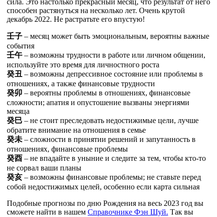
сила. Это настолько прекрасный месяц, что результат от него
способен растянуться на несколько лет. Очень крутой
декабрь 2022. Не растратьте его впустую!
壬
子
– месяц может быть эмоциональным, вероятны важные
события
壬
午
– возможны трудности в работе или личном общении,
используйте это время для личностного роста
癸
丑
– возможны депрессивное состояние или проблемы в
отношениях, а также финансовые трудности
癸
卯
– вероятны проблемы в отношениях, финансовые
сложности; апатия и опустошение вызваны энергиями
месяца
癸
巳
– не стоит преследовать недостижимые цели, лучше
обратите внимание на отношения в семье
癸
未
– сложности в принятии решений и запутанность в
отношениях, финансовые проблемы
癸
酉
– не впадайте в уныние и следите за тем, чтобы кто-то
не сорвал ваши планы
癸
亥
– возможны финансовые проблемы; не ставьте перед
собой недостижимых целей, особенно если карта сильная
Подобные прогнозы по дню Рождения на весь 2023 год вы
сможете найти в нашем
Справочнике Фэн Шуй.
Так вы