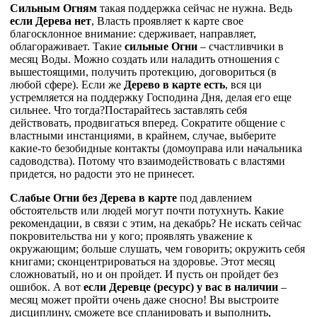
Сильным Огням
такая поддержка сейчас не нужна. Ведь
если Дерева нет
, Власть проявляет к карте свое
благосклонное внимание: сдерживает, направляет,
облагораживает. Такие
сильные Огни
– счастливчики в
месяц Воды. Можно создать или наладить отношения с
вышестоящими, получить протекцию, договориться (в
любой сфере). Если же
Дерево в карте есть
, вся ци
устремляется на поддержку Господина Дня, делая его еще
сильнее. Что тогда?Постарайтесь заставлять себя
действовать, продвигаться вперед. Сократите общение с
властными инстанциями, в крайнем, случае, выберите
какие-то безобидные контакты (домоуправа или начальника
садоводства). Потому что взаимодействовать с властями
придется, но радости это не принесет.
Слабые Огни без Дерева в карте
под давлением
обстоятельств или людей могут почти потухнуть. Какие
рекомендации, в связи с этим, на декабрь? Не искать сейчас
покровительства ни у кого; проявлять уважение к
окружающим; больше слушать, чем говорить; окружить себя
книгами; сконцентрироваться на здоровье. Этот месяц
сложноватый, но и он пройдет. И пусть он пройдет без
ошибок. А вот
если Деревце (ресурс) у вас в наличии
–
месяц может пройти очень даже сносно! Вы выстроите
дисциплину, сможете все спланировать и выполнить,