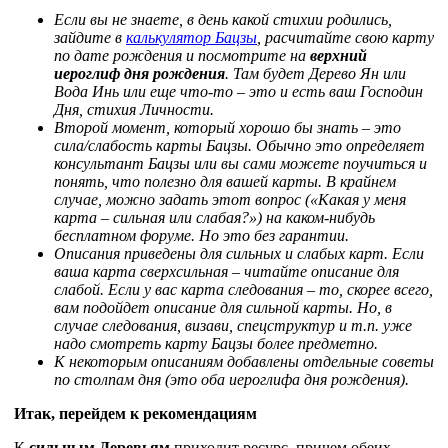
Если вы не знаете, в день какой стихии родились,
зайдите в
калькулятор Бацзы
, расчитайте свою карту
по дате рождения и посмотрите на
верхний
иероглиф дня рождения
. Там будет Дерево Ян или
Вода Инь или еще что-то – это и есть ваш Господин
Дня, стихия Личности.
Второй момент, который хорошо бы знать – это
сила/слабость карты Бацзы. Обычно это определяет
консультант Бацзы или вы сами можете поучиться и
понять, что полезно для вашей карты. В крайнем
случае, можно задать этот вопрос («Какая у меня
карта – сильная или слабая?») на каком-нибудь
бесплатном форуме. Но это без гарантии.
Описания приведены для сильных и слабых карт. Если
ваша карта сверхсильная – читайте описание для
слабой. Если у вас карта следования – то, скорее всего,
вам подойдет описание для сильной карты. Но, в
случае следования, визави, спецструктур и т.п. уже
надо смотреть карту Бацзы более предметно.
К некоторым описаниям добавлены отдельные советы
по столпам дня (это оба иероглифа дня рождения).
Итак, перейдем к рекомендациям
К
сильным Деревьям
приходит ресурс, причем обеих