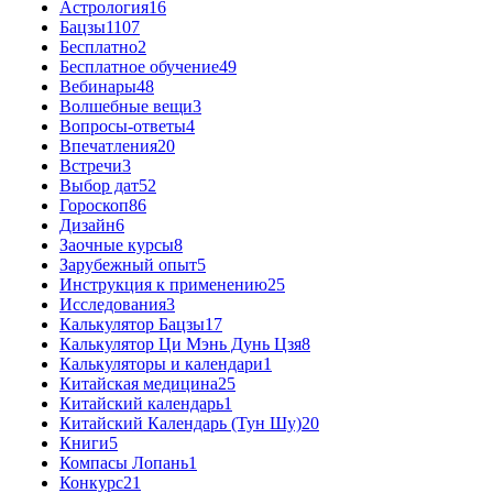
Астрология
16
Бацзы
1107
Бесплатно
2
Бесплатное обучение
49
Вебинары
48
Волшебные вещи
3
Вопросы-ответы
4
Впечатления
20
Встречи
3
Выбор дат
52
Гороскоп
86
Дизайн
6
Заочные курсы
8
Зарубежный опыт
5
Инструкция к применению
25
Исследования
3
Калькулятор Бацзы
17
Калькулятор Ци Мэнь Дунь Цзя
8
Калькуляторы и календари
1
Китайская медицина
25
Китайский календарь
1
Китайский Календарь (Тун Шу)
20
Книги
5
Компасы Лопань
1
Конкурс
21