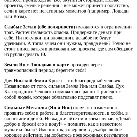
проекты, смелые решения – все может принести богатство,
если в карте нет негативных моментов (например, Лошади
или Козы).
Слабые Земли (обе полярности)
нуждаются в ограничении
трат. Расточительность опасна. Придержите деньги при
себе. Ни покупки, ни вложения в декабре не будут
удачными. А тогда зачем они нужны, правда ведь? Точно не
стоит вписываться в рискованные проекты, где вам обещают
из рубля сделать 10.
Земли Ян с Лошадью в карте
проходят через
травмоопасный период; берегите себя!
Для
Иньской Земли
Крыса – это Благородный человек.
Независимо от того, сильная Земля Инь или Слабая, Дух
Благородного Человека поможет все равно. Приведет с
собой людей, которые обязательно подставят плечо.
Сильные Металлы (Ян и Инь)
получат возможность
проявить себя: в работе, в благотворительности, в хобби, в
воспитании детей. Не жадничайте ни в коем случае. «Делай
добро и бросай его в воду!» – помните, как в известном
мультике было? Именно так, совершив в декабре любое
хорошее действие, вы добьетесь превосходных результатов