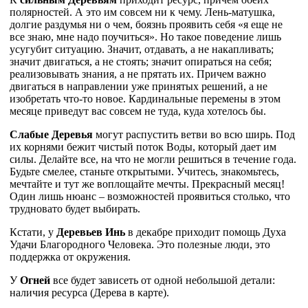
полярностей. А это им совсем ни к чему. Лень-матушка,
долгие раздумья ни о чем, боязнь проявить себя «я еще не
все знаю, мне надо поучиться». Но такое поведение лишь
усугубит ситуацию. Значит, отдавать, а не накапливать;
значит двигаться, а не стоять; значит опираться на себя;
реализовывать знания, а не прятать их. Причем важно
двигаться в направлении уже принятых решений, а не
изобретать что-то новое. Кардинальные перемены в этом
месяце приведут вас совсем не туда, куда хотелось бы.
Слабые Деревья
могут распустить ветви во всю ширь. Под
их корнями бежит чистый поток Воды, который дает им
силы. Делайте все, на что не могли решиться в течение года.
Будьте смелее, станьте открытыми. Учитесь, знакомьтесь,
мечтайте и тут же воплощайте мечты. Прекрасный месяц!
Один лишь нюанс – возможностей проявиться столько, что
трудновато будет выбирать.
Кстати, у
Деревьев Инь
в декабре приходит помощь Духа
Удачи Благородного Человека. Это полезные люди, это
поддержка от окружения.
У
Огней
все будет зависеть от одной небольшой детали:
наличия ресурса (Дерева в карте).