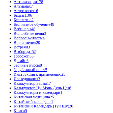
Активизации
178
Альманах
7
Астрология
16
Бацзы
1106
Бесплатно
2
Бесплатное обучение
49
Вебинары
48
Волшебные вещи
3
Вопросы-ответы
4
Впечатления
20
Встречи
3
Выбор дат
52
Гороскоп
86
Дизайн
6
Заочные курсы
8
Зарубежный опыт
5
Инструкция к применению
25
Исследования
3
Калькулятор Бацзы
17
Калькулятор Ци Мэнь Дунь Цзя
8
Калькуляторы и календари
1
Китайская медицина
25
Китайский календарь
1
Китайский Календарь (Тун Шу)
20
Книги
5