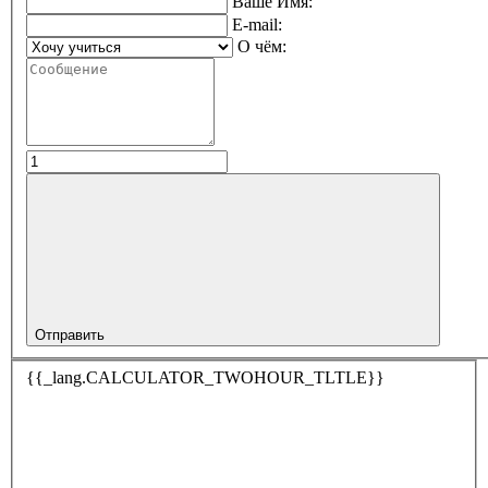
Ваше Имя:
E-mail:
О чём:
Отправить
{{_lang.CALCULATOR_TWOHOUR_TLTLE}}