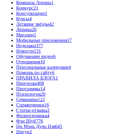
Компасы Лопань
1
Конкурс
21
Консультации
1
Курсы
4
Летящие звёзды
42
Лирика
20
Магазин
1
Мобильные приложения
17
Недельки
377
Новости
131
Обучающее видео
6
Отношения
10
Персональные календари
4
Помощь по сайту
6
ПРАВИЛА БЛОГА
1
Прогнозы
408
Программы
14
Психология
20
Семинары
122
Справочники
16
Статьи-отзывы
2
Физиогномика
4
Фэн Шуй
776
Ци Мэнь Дунь Цзя
645
Цигун
2