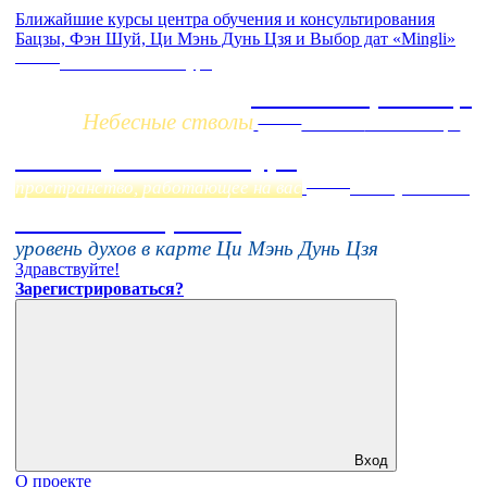
Ближайшие курсы центра обучения и консультирования
Бацзы, Фэн Шуй, Ци Мэнь Дунь Цзя и Выбор дат «Mingli»
Заочно
НОВЫЙ online-курс
Жизнь по фазам Ци
Небесные стволы
Online
Начало:
23 Сентября
Фэн Шуй онлайн-курс
Online
пространство, работающее на вас
16 августа 11:00
Тонкие настройки
уровень духов в карте Ци Мэнь Дунь Цзя
Здравствуйте!
Зарегистрироваться?
Вход
О проекте