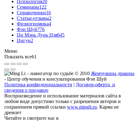
Психология
20
Семинары
122
Справочники
16
Статьи-отзывы
2
Физиогномика
4
Фэн Шуй
776
Ци Мэнь Дунь Цзя
645
Цигун
2
Меню
Показать все
61
© 2010
Жемчужина дракона
- Центр обучения и консультирования Фэн Шуй
Политика конфиденциальности
|
Договор-оферта и
сведения о продавце
Воспроизведение и использование материалов сайта в
любом виде допустимо только с разрешения авторов и
сохранением прямой ссылки
www.mingli.ru
. Карма не
дремлет
Читайте и смотрите нас в