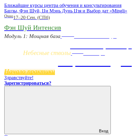
Ближайшие курсы центра обучения и консультирования
Бацзы, Фэн Шуй, Ци Мэнь Дунь Цзя и Выбор дат «Mingli»
Очно
17–20 Сен. (СПб)
Фэн Шуй Интенсив
Заочно
Модуль 1: Мощная база
НОВЫЙ online-курс
Жизнь по фазам Ци
Небесные стволы
Online
11 ноября
Бацзы 2 Модуль
Начало практики
Здравствуйте!
Зарегистрироваться?
Вход