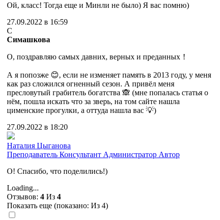
Ой, класс! Тогда еще и Минли не было) Я вас помню)
27.09.2022 в 16:59
С
Симашкова
О, поздравляю самых давних, верных и преданных！
А я попозже 😊, если не изменяет память в 2013 году, у меня
как раз сложился огненный сезон. А привёл меня
пресловутый грабитель богатства 🙈 (мне попалась статья о
нём, пошла искать что за зверь, на том сайте нашла
цименские прогулки, а оттуда нашла вас 💡)
27.09.2022 в 18:20
Наталия Цыганова
Преподаватель
Консультант
Администратор
Автор
О! Спасибо, что поделились!)
Loading...
Отзывов:
4
Из
4
Показать еще (показано:
Из 4)