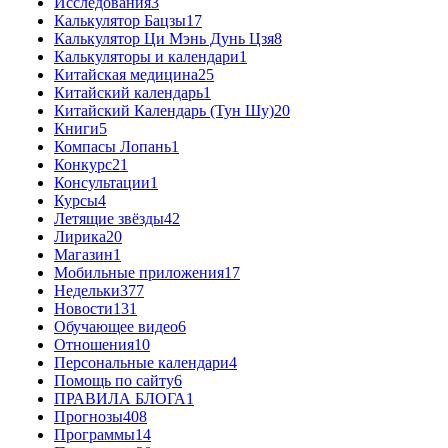
Исследования
3
Калькулятор Бацзы
17
Калькулятор Ци Мэнь Дунь Цзя
8
Калькуляторы и календари
1
Китайская медицина
25
Китайский календарь
1
Китайский Календарь (Тун Шу)
20
Книги
5
Компасы Лопань
1
Конкурс
21
Консультации
1
Курсы
4
Летящие звёзды
42
Лирика
20
Магазин
1
Мобильные приложения
17
Недельки
377
Новости
131
Обучающее видео
6
Отношения
10
Персональные календари
4
Помощь по сайту
6
ПРАВИЛА БЛОГА
1
Прогнозы
408
Программы
14