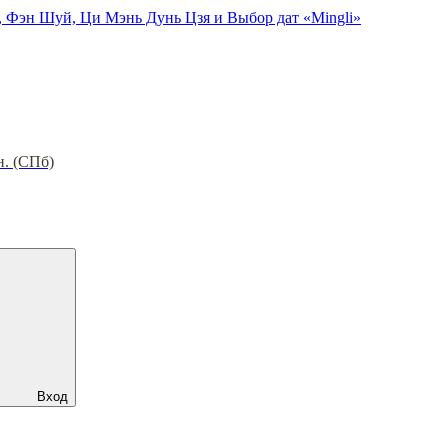
, Фэн Шуй, Ци Мэнь Дунь Цзя и Выбор дат «Mingli»
н. (СПб)
Вход