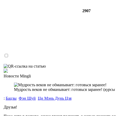
2907
Новости Mingli
Мудрость веков не обманывает: готовься заранее! (
курсы 
:
Бацзы
Фэн Шуй
Ци Мэнь Дунь Цзя
Друзья!