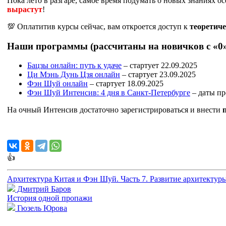
Пока лето в разгаре, самое время подумать о новых знаниях 
вырастут
!
💯 Оплатитив курсы сейчас, вам откроется доступ к
теоретич
Наши программы (рассчитаны на новичков с «0
Бацзы онлайн: путь к удаче
– стартует 22.09.2025
Ци Мэнь Дунь Цзя онлайн
– стартует 23.09.2025
Фэн Шуй онлайн
– стартует 18.09.2025
Фэн Шуй Интенсив: 4 дня в Санкт-Петербурге
– даты пр
На очный Интенсив достаточно зарегистрироваться и внести
👍
Архитектура Китая и Фэн Шуй. Часть 7. Развитие архитектур
Дмитрий Баров
История одной пропажи
Гюзель Юрова