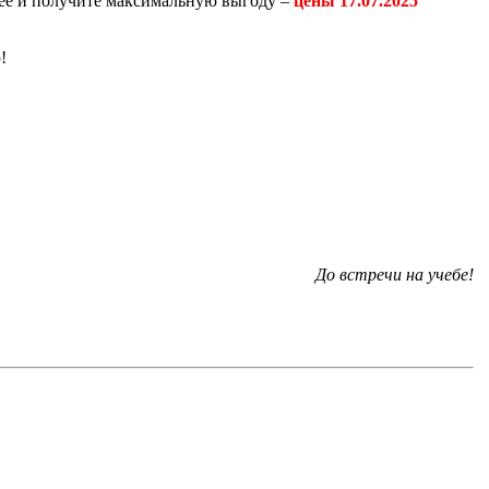
анее и получите максимальную выгоду –
цены 17.07.2025
!
До встречи на учебе!