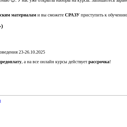
осенью 😉. У нас уже открыты наборы на курсы. Запишитесь зар
еским материалам
и вы сможете
СРАЗУ
приступить к обучению
»)
оведения 23-26.10.2025
предоплату
, а на все онлайн курсы действует
рассрочка
!
ы