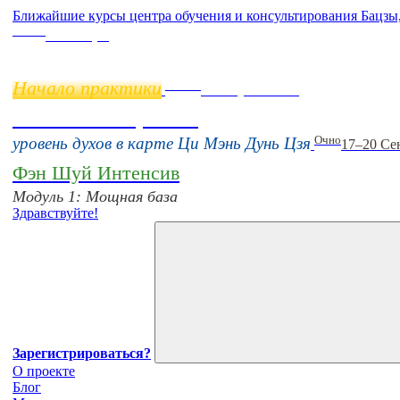
Ближайшие курсы центра обучения и консультирования Бацзы
Online
11 ноября
Начало практики
Online
16 августа 11:00
Тонкие настройки
Очно
уровень духов в карте Ци Мэнь Дунь Цзя
17–20 Се
Фэн Шуй Интенсив
Модуль 1: Мощная база
Здравствуйте!
Зарегистрироваться?
О проекте
Блог