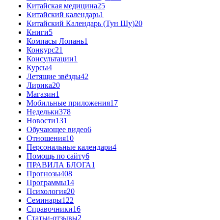
Китайская медицина
25
Китайский календарь
1
Китайский Календарь (Тун Шу)
20
Книги
5
Компасы Лопань
1
Конкурс
21
Консультации
1
Курсы
4
Летящие звёзды
42
Лирика
20
Магазин
1
Мобильные приложения
17
Недельки
378
Новости
131
Обучающее видео
6
Отношения
10
Персональные календари
4
Помощь по сайту
6
ПРАВИЛА БЛОГА
1
Прогнозы
408
Программы
14
Психология
20
Семинары
122
Справочники
16
Статьи-отзывы
2