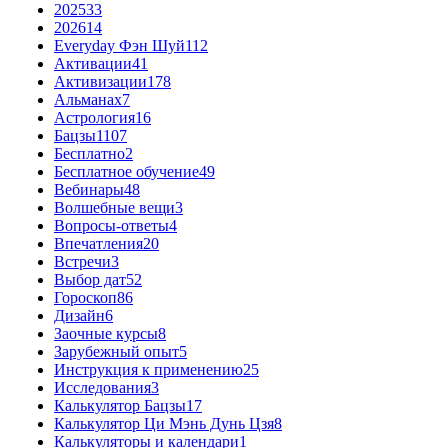
2025
33
2026
14
Everyday Фэн Шуй
112
Активации
41
Активизации
178
Альманах
7
Астрология
16
Бацзы
1107
Бесплатно
2
Бесплатное обучение
49
Вебинары
48
Волшебные вещи
3
Вопросы-ответы
4
Впечатления
20
Встречи
3
Выбор дат
52
Гороскоп
86
Дизайн
6
Заочные курсы
8
Зарубежный опыт
5
Инструкция к применению
25
Исследования
3
Калькулятор Бацзы
17
Калькулятор Ци Мэнь Дунь Цзя
8
Калькуляторы и календари
1