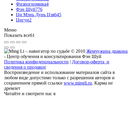
Физиогномика
4
Фэн Шуй
776
Ци Мэнь Дунь Цзя
645
Цигун
2
Меню
Показать все
61
© 2010
Жемчужина дракона
- Центр обучения и консультирования Фэн Шуй
Политика конфиденциальности
|
Договор-оферта и
сведения о продавце
Воспроизведение и использование материалов сайта в
любом виде допустимо только с разрешения авторов и
сохранением прямой ссылки
www.mingli.ru
. Карма не
дремлет
Читайте и смотрите нас в