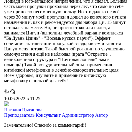
Лошади в юго-западном направлении, что я сделал. Большая
часть моей прогулки проходила через лес, что само по себе
уже принесло несомненную пользу. Но это далеко не всё:
через 30 минут моей прогулки я дошёл до конечного пункта
назначения и, как и рекомендуется для набора Ци, 15 минут
оставался на месте. Но, не просто стоял или сидел, а
занимался Цигун (выполнил лечебный вариант комплекса
"Ба Дуань Цзинь" - "Восемь кусков парчи"). Эффект
сочетания активизации прогулкой за здоровьем и занятия
Цигун меня потряс. Такой быстрой реакции по улучшению
самочувствия я ещё не наблюдал (врата "Открытие",
великолепная структура и "Почтовая лошадь" нам в
помощь!) Такой вот удивительный опыт применения
китайской метафизики в лечебно-оздоровительных целя.
Всем здоровья, изучайте и применяйте китайскую
метафизику с пользой для себя!
👍
🤔
10.06.2022 в 11:25
Наталия Цыганова
Преподаватель
Консультант
Администратор
Автор
Замечательно! Спасибо за комментарий!