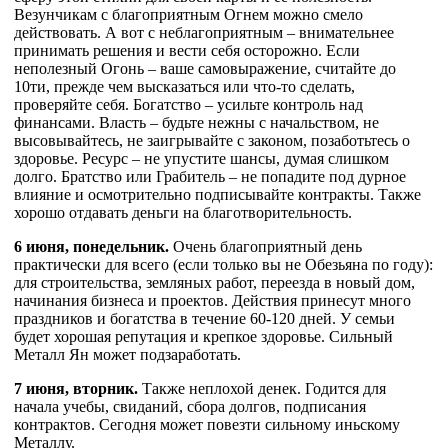
Везунчикам с благоприятным Огнем можно смело
действовать. А вот с неблагоприятным – внимательнее
принимать решения и вести себя осторожно. Если
неполезный Огонь – ваше самовыражение, считайте до
10ти, прежде чем высказаться или что-то сделать,
проверяйте себя. Богатство – усильте контроль над
финансами. Власть – будьте нежны с начальством, не
высовывайтесь, не заигрывайте с законом, позаботьтесь о
здоровье. Ресурс – не упустите шансы, думая слишком
долго. Братство или Грабитель – не попадите под дурное
влияние и осмотрительно подписывайте контракты. Также
хорошо отдавать деньги на благотворительность.
6 июня, понедельник.
Очень благоприятный день
практически для всего (если только вы не Обезьяна по году):
для строительства, земляных работ, переезда в новый дом,
начинания бизнеса и проектов. Действия принесут много
праздников и богатства в течение 60-120 дней. У семьи
будет хорошая репутация и крепкое здоровье. Сильный
Металл Ян может подзаработать.
7 июня, вторник.
Также неплохой денек. Годится для
начала учебы, свиданий, сбора долгов, подписания
контрактов. Сегодня может повезти сильному иньскому
Металлу.