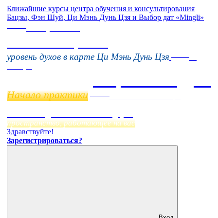
Ближайшие курсы центра обучения и консультирования
Бацзы, Фэн Шуй, Ци Мэнь Дунь Цзя и Выбор дат «Mingli»
Online
16 августа 11:00
Тонкие настройки
Online
уровень духов в карте Ци Мэнь Дунь Цзя
11
ноября
Бацзы 2 Модуль
Начало практики
Online
Начало:
23 Сентября
Фэн Шуй онлайн-курс
пространство, работающее на вас
Здравствуйте!
Зарегистрироваться?
Вход