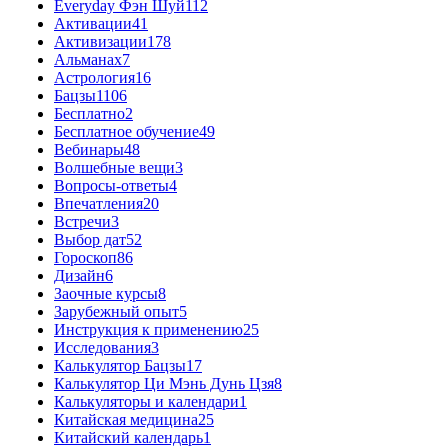
Everyday Фэн Шуй
112
Активации
41
Активизации
178
Альманах
7
Астрология
16
Бацзы
1106
Бесплатно
2
Бесплатное обучение
49
Вебинары
48
Волшебные вещи
3
Вопросы-ответы
4
Впечатления
20
Встречи
3
Выбор дат
52
Гороскоп
86
Дизайн
6
Заочные курсы
8
Зарубежный опыт
5
Инструкция к применению
25
Исследования
3
Калькулятор Бацзы
17
Калькулятор Ци Мэнь Дунь Цзя
8
Калькуляторы и календари
1
Китайская медицина
25
Китайский календарь
1