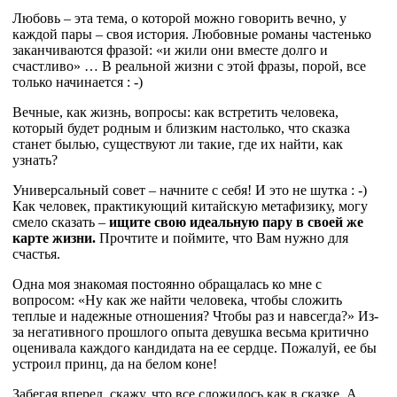
Любовь – эта тема, о которой можно говорить вечно, у
каждой пары – своя история. Любовные романы частенько
заканчиваются фразой: «и жили они вместе долго и
счастливо» … В реальной жизни с этой фразы, порой, все
только начинается : -)
Вечные, как жизнь, вопросы: как встретить человека,
который будет родным и близким настолько, что сказка
станет былью, существуют ли такие, где их найти, как
узнать?
Универсальный совет – начните с себя! И это не шутка : -)
Как человек, практикующий китайскую метафизику, могу
смело сказать –
ищите свою идеальную пару в своей же
карте жизни.
Прочтите и поймите, что Вам нужно для
счастья.
Одна моя знакомая постоянно обращалась ко мне с
вопросом: «Ну как же найти человека, чтобы сложить
теплые и надежные отношения? Чтобы раз и навсегда?» Из-
за негативного прошлого опыта девушка весьма критично
оценивала каждого кандидата на ее сердце. Пожалуй, ее бы
устроил принц, да на белом коне!
Забегая вперед, скажу, что все сложилось как в сказке. А,