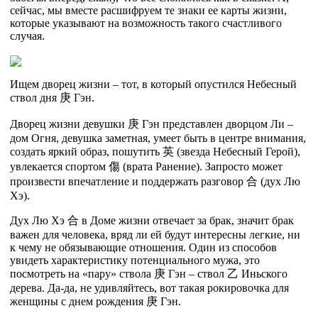
сейчас, мы вместе расшифруем те знаки ее карты жизни,
которые указывают на возможность такого счастливого
случая.
Ищем дворец жизни – тот, в который опустился Небесный
ствол дня
庚
Гэн.
Дворец жизни девушки
庚
Гэн представлен дворцом Ли –
дом Огня, девушка заметная, умеет быть в центре внимания,
создать яркий образ, пошутить
英
(звезда Небесный Герой),
увлекается спортом
傷
(врата Ранение). Запросто может
произвести впечатление и поддержать разговор
合
(дух Лю
Хэ).
Дух Лю Хэ
合
в Доме жизни отвечает за брак, значит брак
важен для человека, вряд ли ей будут интересны легкие, ни
к чему не обязывающие отношения. Один из способов
увидеть характеристику потенциального мужа, это
посмотреть на «пару» ствола
庚
Гэн – ствол
乙
Иньского
дерева. Да-да, не удивляйтесь, вот такая рокировочка для
женщины с днем рождения
庚
Гэн.