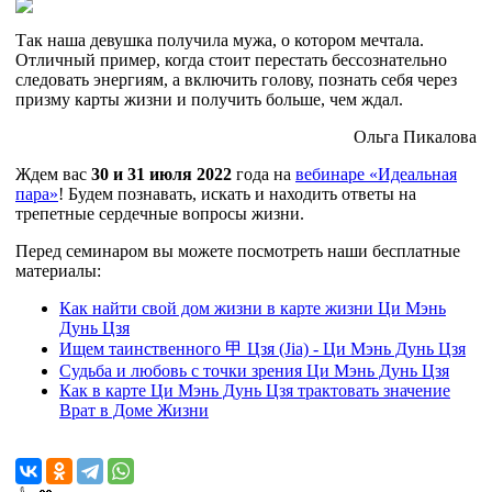
Так наша девушка получила мужа, о котором мечтала.
Отличный пример, когда стоит перестать бессознательно
следовать энергиям, а включить голову, познать себя через
призму карты жизни и получить больше, чем ждал.
Ольга Пикалова
Ждем вас
30 и 31 июля 2022
года на
вебинаре «Идеальная
пара»
! Будем познавать, искать и находить ответы на
трепетные сердечные вопросы жизни.
Перед семинаром вы можете посмотреть наши бесплатные
материалы:
Как найти свой дом жизни в карте жизни Ци Мэнь
Дунь Цзя
Ищем таинственного
甲
Цзя (Jia) - Ци Мэнь Дунь Цзя
Судьба и любовь с точки зрения Ци Мэнь Дунь Цзя
Как в карте Ци Мэнь Дунь Цзя трактовать значение
Врат в Доме Жизни