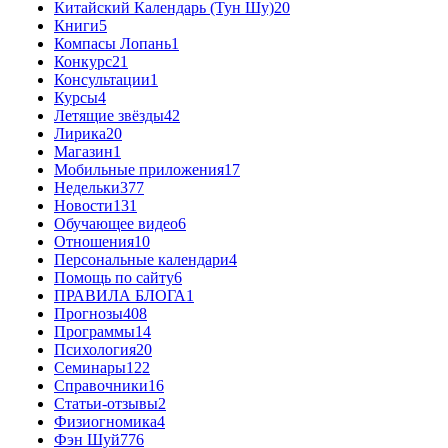
Китайский Календарь (Тун Шу)
20
Книги
5
Компасы Лопань
1
Конкурс
21
Консультации
1
Курсы
4
Летящие звёзды
42
Лирика
20
Магазин
1
Мобильные приложения
17
Недельки
377
Новости
131
Обучающее видео
6
Отношения
10
Персональные календари
4
Помощь по сайту
6
ПРАВИЛА БЛОГА
1
Прогнозы
408
Программы
14
Психология
20
Семинары
122
Справочники
16
Статьи-отзывы
2
Физиогномика
4
Фэн Шуй
776