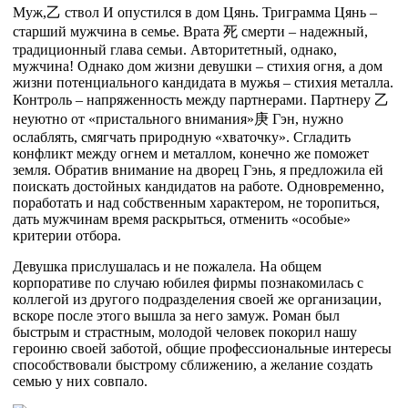
Муж,
乙
ствол И опустился в дом Цянь. Триграмма Цянь –
старший мужчина в семье. Врата
死
смерти – надежный,
традиционный глава семьи. Авторитетный, однако,
мужчина! Однако дом жизни девушки – стихия огня, а дом
жизни потенциального кандидата в мужья – стихия металла.
Контроль – напряженность между партнерами. Партнеру
乙
неуютно от «пристального внимания»
庚
Гэн, нужно
ослаблять, смягчать природную «хваточку». Сгладить
конфликт между огнем и металлом, конечно же поможет
земля. Обратив внимание на дворец Гэнь, я предложила ей
поискать достойных кандидатов на работе. Одновременно,
поработать и над собственным характером, не торопиться,
дать мужчинам время раскрыться, отменить «особые»
критерии отбора.
Девушка прислушалась и не пожалела. На общем
корпоративе по случаю юбилея фирмы познакомилась с
коллегой из другого подразделения своей же организации,
вскоре после этого вышла за него замуж. Роман был
быстрым и страстным, молодой человек покорил нашу
героиню своей заботой, общие профессиональные интересы
способствовали быстрому сближению, а желание создать
семью у них совпало.