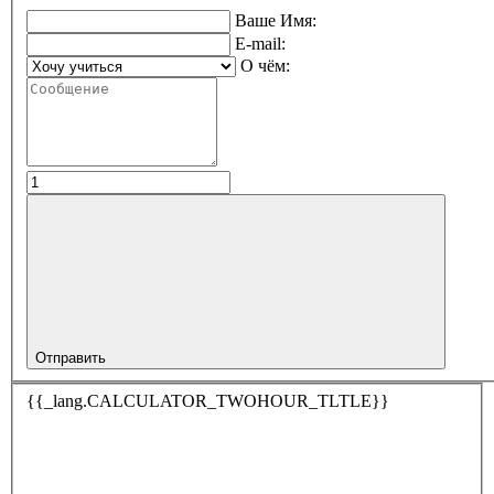
Ваше Имя:
E-mail:
О чём:
Отправить
{{_lang.CALCULATOR_TWOHOUR_TLTLE}}