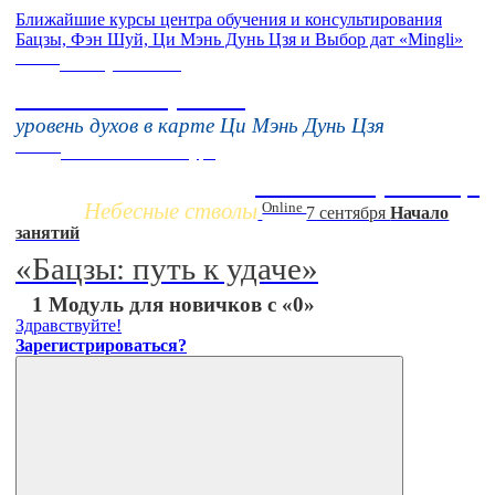
Ближайшие курсы центра обучения и консультирования
Бацзы, Фэн Шуй, Ци Мэнь Дунь Цзя и Выбор дат «Mingli»
Online
16 августа 11:00
Тонкие настройки
уровень духов в карте Ци Мэнь Дунь Цзя
Заочно
НОВЫЙ online-курс
Жизнь по фазам Ци
Небесные стволы
Online
7 сентября
Начало
занятий
«Бацзы: путь к удаче»
1 Модуль для новичков с «0»
Здравствуйте!
Зарегистрироваться?