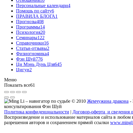
Отношения
10
Персональные календари
4
Помощь по сайту
6
ПРАВИЛА БЛОГА
1
Прогнозы
408
Программы
14
Психология
20
Семинары
122
Справочники
16
Статьи-отзывы
2
Физиогномика
4
Фэн Шуй
776
Ци Мэнь Дунь Цзя
645
Цигун
2
Меню
Показать все
61
© 2010
Жемчужина дракона
-
консультирования Фэн Шуй
Политика конфиденциальности
|
Договор-оферта и сведения 
Воспроизведение и использование материалов сайта в любом 
разрешения авторов и сохранением прямой ссылки
www.mingli