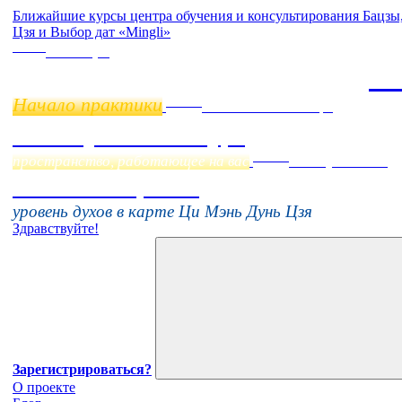
Ближайшие курсы центра обучения и консультирования Бацз
Цзя и Выбор дат «Mingli»
Online
11 ноября
Ба
Начало практики
Online
Начало:
23 Сентября
Фэн Шуй онлайн-курс
Online
пространство, работающее на вас
16 августа 11:00
Тонкие настройки
уровень духов в карте Ци Мэнь Дунь Цзя
Здравствуйте!
Зарегистрироваться?
О проекте