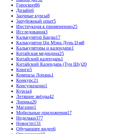
Гороскоп
86
Дизайн
6
Заочные курсы
8
Зарубежный опыт
5
Инструкция к применению
25
Исследования
3
Калькулятор Бацзы
17
Калькулятор Ци Мэнь Дунь Цзя
8
Калькуляторы и календари
1
Китайская медицина
25
Китайский календарь
1
Китайский Календарь (Тун Шу)
20
Книги
5
Компасы Лопань
1
Конкурс
21
Консультации
1
Курсы
4
Летящие звёзды
42
Лирика
20
Магазин
1
Мобильные приложения
17
Недельки
377
Новости
131
Обучающее видео
6