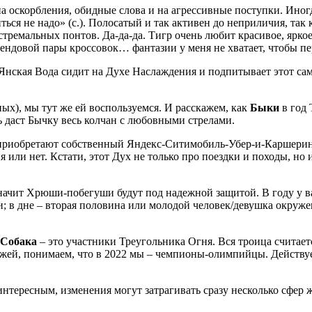
а оскорбления, обидные слова и на агрессивные поступки. Иногд
ься не надо» (с.). Полосатый и так активен до неприличия, так 
тремальных понтов. Да-да-да. Тигр очень любит красивое, яркое,
рендовой пары кроссовок… фантазии у меня не хватает, чтобы пе
ть Янская Вода сидит на Духе Наслаждения и подпитывает этот са
ых), мы тут же ей воспользуемся. И расскажем, как
Быки
в год 
нь даст Бычку весь колчан с любовными стрелами.
 приобретают собственный Яндекс-Ситимобиль-Убер-и-Каршеринг
 или нет. Кстати, этот Дух не только про поездки и походы, но
значит Хрюши-побегуши будут под надежной защитой. В году у в
и; в дне – вторая половина или молодой человек/девушка окруже
 Собака
– это участники Треугольника Огня. Вся троица считае
, понимаем, что в 2022 мы – чемпионы-олимпийцы. Действуем. Cit
интересным, изменения могут затрагивать сразу несколько сфер ж