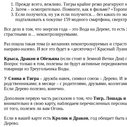
Прежде всего, вежливо. Тигры крайне резко реагируют н
Затем – осмотрительно. Помните, как в фильме? «Торопит
Если получится, ну уж если получится… без каких-то экс
подталкивать к покупке 159 модного смартфона, сверхт
Все дело в том, что энергия года – это Вода на Дереве, то ес
страстными и… неконтролируемыми.
Раз пошла такая тема (о желаниях неконтролируемых и страстн
направо-налево. И все это будет в «десяточку»! Красный Луа
Крыса, Дракон и Обезьяна
(если стоят в Земной Ветви Дня)
Вопрос только в том, полезны ли будут активные передвижения
товарищи из Треугольника Воды.
У
Свина и Тигра
– дружба навек, символ союза – Дерево. И 
родственниками; в месяце – с родителями, друзьями, коллегам
Если Дерево полезно, конечно.
Дополним первую часть рассказом о том, что
Тигр, Лошадь и
внимательно в свою карту, наблюдаем перечисленных персонажей
от того, полезен ли вам Огонь.
Если в вашей карте есть
Кролик и Дракон
, год обещает быть 
Дерево.