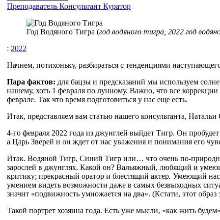
Преподаватель
Консультант
Куратор
Год Водяного Тигра (
год водяного тигра, 2022 год водян
:
2022
Начнем, потихоньку, разбираться с тенденциями наступающего
Пара фактов:
для бацзы и предсказаний мы используем солнеч
нашему, хоть 1 февраля по лунному. Важно, что все коррекции 
феврале. Так что время подготовиться у нас еще есть.
Итак, представляем вам статью нашего консультанта, Натальи
4-го февраля 2022 года из джунглей выйдет Тигр. Он пробудет 
а Царь Зверей и он ждет от нас уважения и понимания его чу
Итак. Водяной Тигр, Синий Тигр или… что очень по-природно
зарослей в джунглях. Какой он? Вальяжный, любящий и умею
критику; прекрасный оратор и блестящий актер. Умеющий на
умением видеть возможности даже в самых безвыходных ситуа
значит «подвижность умножается на два». (Кстати, этот образ 
Такой портрет хозяина года. Есть уже мысли, «как жить будем