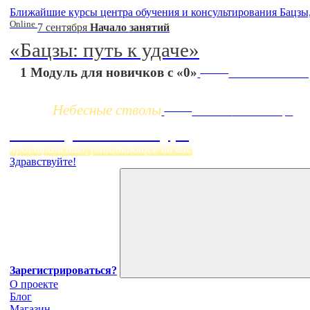
Ближайшие курсы центра обучения и консультирования Бацзы
Online
7 сентября
Начало занятий
«Бацзы: путь к удаче»
Заочно
1 Модуль для новичков с «0»
НОВЫЙ online-к
Небесные стволы
Online
Начало:
23 Сентября
Фэн Шуй онлайн-курс
пространство, работающее на вас
Здравствуйте!
Зарегистрироваться?
О проекте
Блог
Магазин