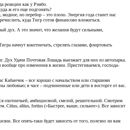
а реакции как у Рэмбо.
куда ж его еще подгонять?
 модное, но перебор – это плохо. Энергия года станет нас
речислить, куда Тигр готов финансово вложиться.
мый дух. А это значит, что желания будут сильными,
Тигра начнут кокетничать, стрелять глазами, флиртовать
. Дух Удачи Почтовая Лошадь выезжает для них из автопарка.
 и вообще про изменения в жизни. Пристегиваемся, господа-
ас Кабанчик – все хорошо с начальством или старшими
ны любовью; в часе – подчиненные или дети в восторге от вас.
тся охотничьей, амбициозной, смелой, решительной. Смотрим
ius, altius, fortius («Быстрее, выше, сильнее»). Все зависит
изни. Все опять-таки будет зависеть от того, полезно ли вам