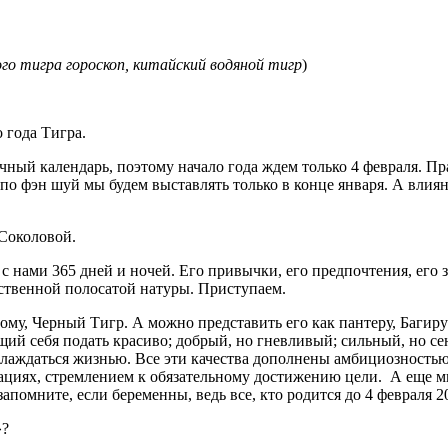
ого тигра гороскоп, китайский водяной тигр
)
 года Тигра.
ный календарь, поэтому начало года ждем только 4 февраля. Пра
по фэн шуй мы будем выставлять только в конце января. А влияни
 Соколовой.
с нами 365 дней и ночей. Его привычки, его предпочтения, его за
вственной полосатой натуры. Приступаем.
му, Черный Тигр. А можно представить его как пантеру, Баги
щий себя подать красиво; добрый, но гневливый; сильный, но
слаждаться жизнью. Все эти качества дополнены амбициозность
циях, стремлением к обязательному достижению цели. А еще м
запомните, если беременны, ведь все, кто родится до 4 февраля 2
»?