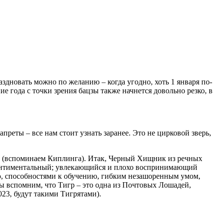
здновать можно по желанию – когда угодно, хоть 1 января по-
е года с точки зрения бацзы также начнется довольно резко, в
преты – все нам стоит узнать заранее. Это не цирковой зверь,
ру (вспоминаем Киплинга). Итак, Черный Хищник из речных
 сентиментальный; увлекающийся и плохо воспринимающий
ю, способностями к обучению, гибким незашоренным умом,
ы вспомним, что Тигр – это одна из Почтовых Лошадей,
023, будут такими Тигрятами).