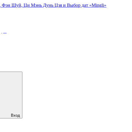
, Фэн Шуй, Ци Мэнь Дунь Цзя и Выбор дат «Mingli»
урс
Вход