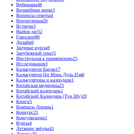
Вебинары
48
Волшебные вещи
3
Вопросы-ответы
4
Впечатления
20
Встречи
3
Выбор дат
52
Гороскоп
86
Дизайн
6
Заочные курсы
8
Зарубежный опыт
5
Инструкция к применению
25
Исследования
3
Калькулятор Бацзы
17
Калькулятор Ци Мэнь Дунь Цзя
8
Калькуляторы и календари
1
Китайская медицина
25
Китайский календарь
1
Китайский Календарь (Тун Шу)
20
Книги
5
Компасы Лопань
1
Конкурс
21
Консультации
1
Курсы
4
Летящие звёзды
42
Лирика
20