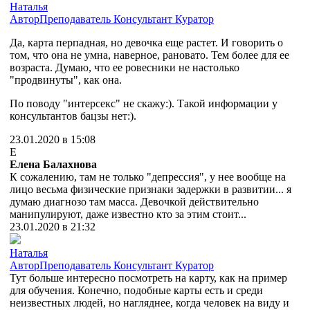
Наталья
Автор
Преподаватель
Консультант
Куратор
Да, карта перпадная, но девочка еще растет. И говорить о
том, что она не умна, наверное, рановато. Тем более для ее
возраста. Думаю, что ее ровесники не настолько
"продвинуты", как она.
По поводу "интерсекс" не скажу:). Такой информации у
консультантов бацзы нет:).
23.01.2020 в 15:08
Е
Елена Балахнова
К сожалению, там не только "депрессия", у нее вообще на
лицо весьма физические признаки задержки в развитии... я
думаю диагнозо там масса. Девочкой действительно
манипулируют, даже известно кто за этим стоит...
23.01.2020 в 21:32
Наталья
Автор
Преподаватель
Консультант
Куратор
Тут больше интересно посмотреть на карту, как на пример
для обучения. Конечно, подобные карты есть и среди
неизвестных людей, но нагляднее, когда человек на виду и