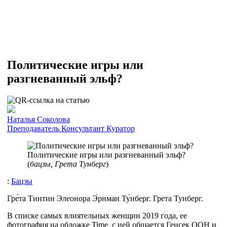
Политические игры или
разгневанный эльф?
Наталья Соколова
Преподаватель
Консультант
Куратор
Политические игры или разгневанный эльф?
(
бацзы, Грета Тунберг
)
:
Бацзы
Гре́та Тинтин Элеонора Э́рнман Ту́нберг. Грета Тунберг.
В списке самых влиятельных женщин 2019 года, ее
фотография на обложке Time, с ней общается Генсек ООН и