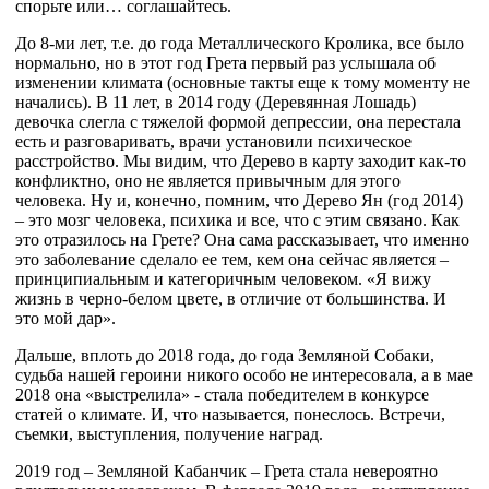
спорьте или… соглашайтесь.
До 8-ми лет, т.е. до года Металлического Кролика, все было
нормально, но в этот год Грета первый раз услышала об
изменении климата (основные такты еще к тому моменту не
начались). В 11 лет, в 2014 году (Деревянная Лошадь)
девочка слегла с тяжелой формой депрессии, она перестала
есть и разговаривать, врачи установили психическое
расстройство. Мы видим, что Дерево в карту заходит как-то
конфликтно, оно не является привычным для этого
человека. Ну и, конечно, помним, что Дерево Ян (год 2014)
– это мозг человека, психика и все, что с этим связано. Как
это отразилось на Грете? Она сама рассказывает, что именно
это заболевание сделало ее тем, кем она сейчас является –
принципиальным и категоричным человеком. «Я вижу
жизнь в черно-белом цвете, в отличие от большинства. И
это мой дар».
Дальше, вплоть до 2018 года, до года Земляной Собаки,
судьба нашей героини никого особо не интересовала, а в мае
2018 она «выстрелила» - стала победителем в конкурсе
статей о климате. И, что называется, понеслось. Встречи,
съемки, выступления, получение наград.
2019 год – Земляной Кабанчик – Грета стала невероятно