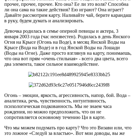
прочее, прочее, прочее. Кто она? Ее ли это воля? Способна
ли она сама на такие действия? Ею играют? Она играет?
Давайте рассмотрим карту. Наливайте чай, берите карандаш
в руку, будем думать и анализировать.
Девочка родилась в семье оперной певицы и актера, 3
января 2003 года (час неизвестен). Родилась в день Янского
Огня на Крысе (Огонь на Воде), в месяц Янской Воды на
Крысе (Вода на Воде) и в год Янской Воды на Лошади
(Воды на Огне). Даже просто взглянув на карту, понимаешь,
что она вот прям «очень стильная» - всего два цвета, всего
два элемента, такое сильное взаимодействие.
Огонь – эмоции, яркость, агрессивность, напор, бой. Вода –
аналитика, речь, чувственность, интуитивность,
психологическая подкованность. Мы не знаем часа
рождения, но можно предположить, что он не
сопротивляется основному течению Ци в карте.
Что мы можем подумать про карту? Что это Визави или, что
это ложное «Следуй за властью». Вот мои доводы, вы же