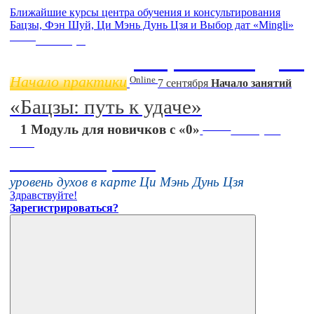
Ближайшие курсы центра обучения и консультирования
Бацзы, Фэн Шуй, Ци Мэнь Дунь Цзя и Выбор дат «Mingli»
Online
11 ноября
Бацзы 2 Модуль
Начало практики
Online
7 сентября
Начало занятий
«Бацзы: путь к удаче»
Online
1 Модуль для новичков с «0»
16 августа
11:00
Тонкие настройки
уровень духов в карте Ци Мэнь Дунь Цзя
Здравствуйте!
Зарегистрироваться?