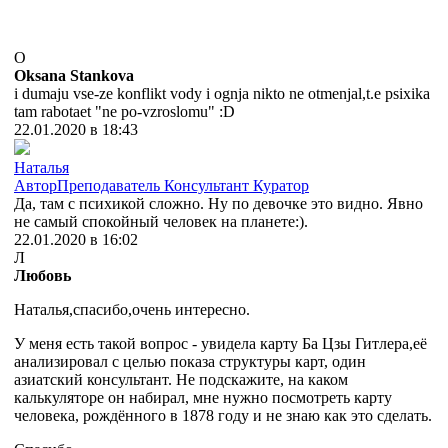
O
Oksana Stankova
i dumaju vse-ze konflikt vody i ognja nikto ne otmenjal,t.e psixika
tam rabotaet "ne po-vzroslomu" :D
22.01.2020 в 18:43
Наталья
Автор
Преподаватель
Консультант
Куратор
Да, там с психикой сложно. Ну по девочке это видно. Явно
не самый спокойный человек на планете:).
22.01.2020 в 16:02
Л
Любовь
Наталья,спасибо,очень интересно.
У меня есть такой вопрос - увидела карту Ба Цзы Гитлера,её
анализировал с целью показа структуры карт, один
азиатский консультант. Не подскажите, на каком
калькуляторе он набирал, мне нужно посмотреть карту
человека, рождённого в 1878 году и не знаю как это сделать.