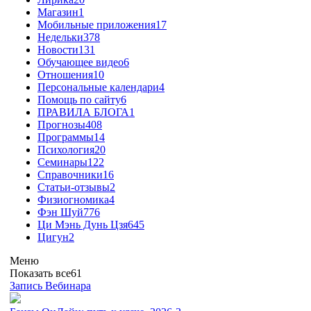
Магазин
1
Мобильные приложения
17
Недельки
378
Новости
131
Обучающее видео
6
Отношения
10
Персональные календари
4
Помощь по сайту
6
ПРАВИЛА БЛОГА
1
Прогнозы
408
Программы
14
Психология
20
Семинары
122
Справочники
16
Статьи-отзывы
2
Физиогномика
4
Фэн Шуй
776
Ци Мэнь Дунь Цзя
645
Цигун
2
Меню
Показать все
61
Запись Вебинара