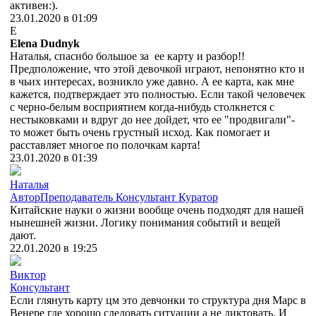
активен:).
23.01.2020 в 01:09
E
Elena Dudnyk
Наталья, спасибо большое за ее карту и разбор!!
Предположение, что этой девочкой играют, непонятно кто и
в чьих интересах, возникло уже давно. А ее карта, как мне
кажется, подтверждает это полностью. Если такой человечек
с черно-белым восприятием когда-нибудь столкнется с
нестыковками и вдруг до нее дойдет, что ее "продвигали"-
то может быть очень грустный исход. Как помогает и
расставляет многое по полочкам карта!
23.01.2020 в 01:39
Наталья
Автор
Преподаватель
Консультант
Куратор
Китайские науки о жизни вообще очень подходят для нашей
нынешней жизни. Логику понимания событий и вещей
дают.
22.01.2020 в 19:25
Виктор
Консультант
Если глянуть карту цм это девчонки то структура дня Марс в
Венере где хорошо следовать ситуации а не диктовать. И