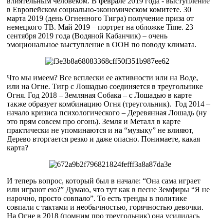
влиятельным человеком. В феврале 2019 года - выступление
в Европейском социально-экономическом комитете. 30
марта 2019 (день Огненного Тигра) получение приза от
немецкого ТВ. Май 2019 – портрет на обложке Time. 23
сентября 2019 года (Водяной Кабанчик) – очень
эмоциональное выступление в ООН по поводу климата.
Что мы имеем? Все всплески ее активности или на Воде,
или на Огне. Тигр с Лошадью соединяется в треугольнике
Огня. Год 2018 – Земляная Собака – с Лошадью в карте
также образует комбинацию Огня (треугольник). Год 2014 –
начало кризиса психологического – Деревянная Лошадь (ну
это прям совсем про огонь). Земля и Металл в карте
практически не упоминаются и на “музыку” не влияют,
Дерево вторгается резко и даже опасно. Понимаете, какая
карта?
И теперь вопрос, который был в начале: “Она сама играет
или играют ею?” Думаю, что тут как в песне Земфиры “Я не
нарочно, просто совпало”. То есть тренды в политике
совпали с тактами и необычностью, горячностью девочки.
На Огне в 2018 (помним про треугольник) она усилилась