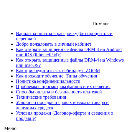
Помощь
Варианты оплаты в рассрочку (без процентов и
переплат)
Добро пожаловать в личный кабинет
Как открыть защищенные файлы DRM-4 на Android
или iOS (iPhone/iPad)?
Как открыть защищенные файлы DRM-4 на Windows
или macOS?
Как присоединиться к вебинару в ZOOM
Как проходит обучение. Типы обучения
Политика конфиденциальности
Проблемы с просмотром файлов и их решения
Способы оплаты и безопасность платежей
Технические требования
Условия о порядке и сроках возврата товара и
денежных средств
Условия продажи (Договор-оферта и сведения о
продавце)
Меню