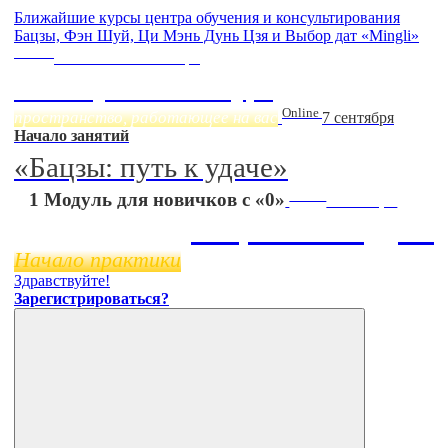
Ближайшие курсы центра обучения и консультирования
Бацзы, Фэн Шуй, Ци Мэнь Дунь Цзя и Выбор дат «Mingli»
Online
Начало:
23 Сентября
Фэн Шуй онлайн-курс
Online
пространство, работающее на вас
7 сентября
Начало занятий
«Бацзы: путь к удаче»
Online
1 Модуль для новичков с «0»
11 ноября
Бацзы 2 Модуль
Начало практики
Здравствуйте!
Зарегистрироваться?