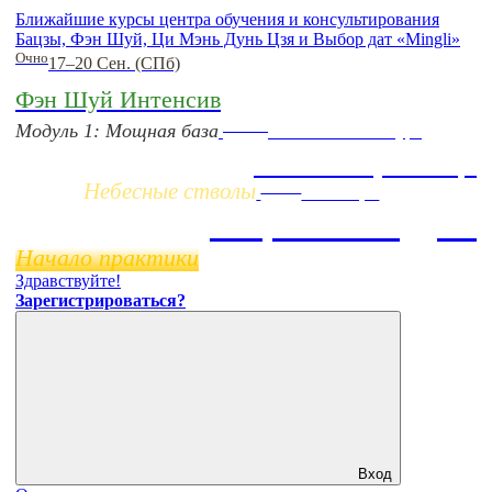
Ближайшие курсы центра обучения и консультирования
Бацзы, Фэн Шуй, Ци Мэнь Дунь Цзя и Выбор дат «Mingli»
Очно
17–20 Сен. (СПб)
Фэн Шуй Интенсив
Заочно
Модуль 1: Мощная база
НОВЫЙ online-курс
Жизнь по фазам Ци
Небесные стволы
Online
11 ноября
Бацзы 2 Модуль
Начало практики
Здравствуйте!
Зарегистрироваться?
Вход