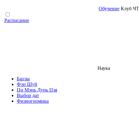
Обучение
Клуб Ч
Расписание
Наука
Бацзы
Фэн Шуй
Ци Мэнь Дунь Цзя
Выбор дат
Физиогномика