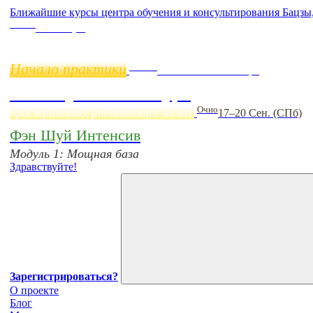
Ближайшие курсы центра обучения и консультирования Бацзы
Online
11 ноября
Начало практики
Online
Начало:
23 Сентября
Фэн Шуй онлайн-курс
Очно
пространство, работающее на вас
17–20 Сен. (СПб)
Фэн Шуй Интенсив
Модуль 1: Мощная база
Здравствуйте!
Зарегистрироваться?
О проекте
Блог