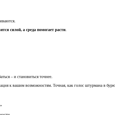
шиваются.
ится силой, а среда помогает расти
.
аться – и становиться точнее.
гация к вашим возможностям. Точная, как голос штурмана в бурю:
у»
тности