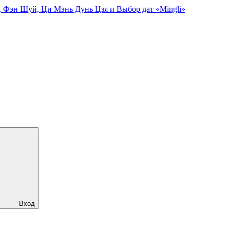
, Фэн Шуй, Ци Мэнь Дунь Цзя и Выбор дат «Mingli»
Вход