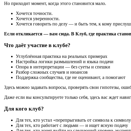
Но приходит момент, когда этого становится мало.
Хочется точности.
Хочется уверенности.
Хочется говорить по делу — и быть тем, к кому прислу
Если откликается — вам сюда. В Клуб, где практика станов
Что даёт участие в клубе?
Углублённая практика на реальных примерах
Настройка логики размышлений и языка подачи
Опора в интерпретации — без суеты и спешки
Разбор сложных случаев и нюансов
Поддержка сообщества, где не оценивают, а помогают
Здесь можно задавать вопросы, проверять свои гипотезы, ошиб
Даже если вы консультируете только себя, здесь вас ждет нави
Для кого клуб?
Для тех, кто устал «перепрыгивать от символа к символ
Для тех, кто работает с людьми — и ищет ясную подачу
Для тех, кто хочет выйти на следующий уровень экспер