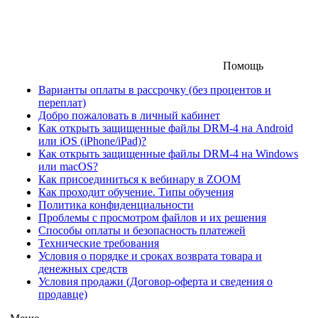
Помощь
Варианты оплаты в рассрочку (без процентов и
переплат)
Добро пожаловать в личный кабинет
Как открыть защищенные файлы DRM-4 на Android
или iOS (iPhone/iPad)?
Как открыть защищенные файлы DRM-4 на Windows
или macOS?
Как присоединиться к вебинару в ZOOM
Как проходит обучение. Типы обучения
Политика конфиденциальности
Проблемы с просмотром файлов и их решения
Способы оплаты и безопасность платежей
Технические требования
Условия о порядке и сроках возврата товара и
денежных средств
Условия продажи (Договор-оферта и сведения о
продавце)