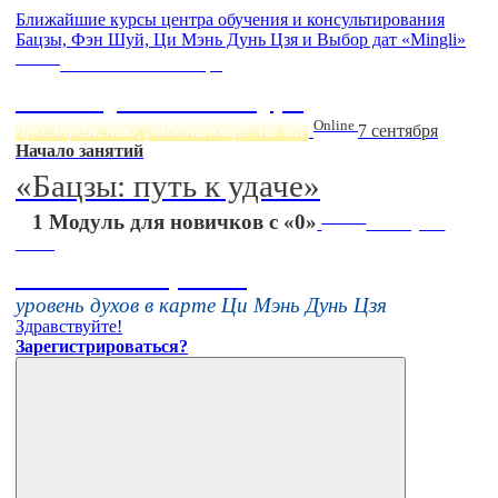
Ближайшие курсы центра обучения и консультирования
Бацзы, Фэн Шуй, Ци Мэнь Дунь Цзя и Выбор дат «Mingli»
Online
Начало:
23 Сентября
Фэн Шуй онлайн-курс
Online
пространство, работающее на вас
7 сентября
Начало занятий
«Бацзы: путь к удаче»
Online
1 Модуль для новичков с «0»
16 августа
11:00
Тонкие настройки
уровень духов в карте Ци Мэнь Дунь Цзя
Здравствуйте!
Зарегистрироваться?