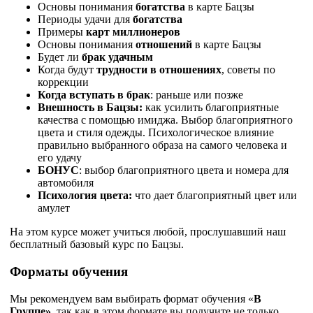
Основы понимания
богатства
в карте Бацзы
Периоды удачи для
богатства
Примеры
карт миллионеров
Основы понимания
отношений
в карте Бацзы
Будет ли
брак удачным
Когда будут
трудности в отношениях
, советы по
коррекции
Когда вступать в брак
: раньше или позже
Внешность в Бацзы:
как усилить благоприятные
качества с помощью имиджа. Выбор благоприятного
цвета и стиля одежды. Психологическое влияние
правильно выбранного образа на самого человека и
его удачу
БОНУС
: выбор благоприятного цвета и номера для
автомобиля
Психология цвета:
что дает благоприятный цвет или
амулет
На этом курсе может учиться любой, прослушавший наш
бесплатный базовый курс по Бацзы.
Форматы обучения
Мы рекомендуем вам выбирать формат обучения «
В
Группе»,
так как в этом формате вы получите не только