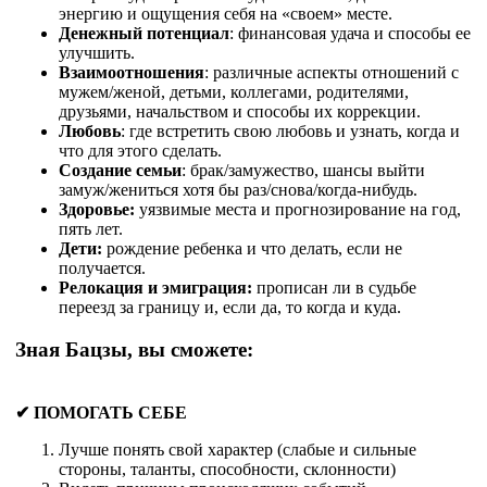
энергию и ощущения себя на «своем» месте.
Денежный потенциал
: финансовая удача и способы ее
улучшить.
Взаимоотношения
: различные аспекты отношений с
мужем/женой, детьми, коллегами, родителями,
друзьями, начальством и способы их коррекции.
Любовь
: где встретить свою любовь и узнать, когда и
что для этого сделать.
Создание семьи
: брак/замужество, шансы выйти
замуж/жениться хотя бы раз/снова/когда-нибудь.
Здоровье:
уязвимые места и прогнозирование на год,
пять лет.
Дети:
рождение ребенка и что делать, если не
получается.
Релокация и эмиграция:
прописан ли в судьбе
переезд за границу и, если да, то когда и куда.
Зная Бацзы, вы сможете:
✔ ПОМОГАТЬ СЕБЕ
Лучше понять свой характер (слабые и сильные
стороны, таланты, способности, склонности)