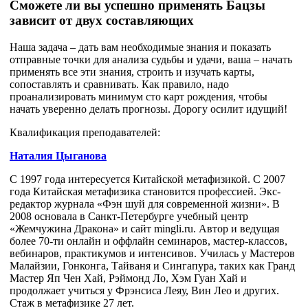
Сможете ли вы успешно применять Бацзы
зависит от двух составляющих
Наша задача – дать вам необходимые знания и показать
отправные точки для анализа судьбы и удачи, ваша – начать
применять все эти знания, строить и изучать карты,
сопоставлять и сравнивать. Как правило, надо
проанализировать минимум сто карт рождения, чтобы
начать уверенно делать прогнозы. Дорогу осилит идущий!
Квалификация преподавателей:
Наталия Цыганова
С 1997 года интересуется Китайской метафизикой. С 2007
года Китайская метафизика становится профессией. Экс-
редактор журнала «Фэн шуй для современной жизни». В
2008 основала в Санкт-Петербурге учебный центр
«Жемчужина Дракона» и сайт mingli.ru. Автор и ведущая
более 70-ти онлайн и оффлайн семинаров, мастер-классов,
вебинаров, практикумов и интенсивов. Училась у Мастеров
Малайзии, Гонконга, Тайваня и Сингапура, таких как Гранд
Мастер Яп Чен Хай, Рэймонд Ло, Хэм Гуан Хай и
продолжает учиться у Фрэнсиса Леяу, Вин Лео и других.
Стаж в метафизике 27 лет.