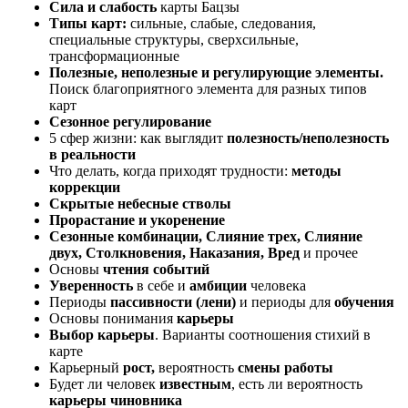
Сила и слабость
карты Бацзы
Типы карт:
сильные, слабые, следования,
специальные структуры, сверхсильные,
трансформационные
Полезные, неполезные и регулирующие элементы.
Поиск благоприятного элемента для разных типов
карт
Сезонное регулирование
5 сфер жизни: как выглядит
полезность/неполезность
в реальности
Что делать, когда приходят трудности:
методы
коррекции
Скрытые небесные стволы
Прорастание и укоренение
Сезонные комбинации, Слияние трех, Слияние
двух, Столкновения, Наказания, Вред
и прочее
Основы
чтения событий
Уверенность
в себе и
амбиции
человека
Периоды
пассивности (лени)
и периоды для
обучения
Основы понимания
карьеры
Выбор карьеры
. Варианты соотношения стихий в
карте
Карьерный
рост,
вероятность
смены работы
Будет ли человек
известным
, есть ли вероятность
карьеры чиновника