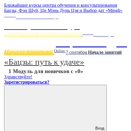
Ближайшие курсы центра обучения и консультирования
Бацзы, Фэн Шуй, Ци Мэнь Дунь Цзя и Выбор дат «Mingli»
Online
Начало:
23 Сентября
Фэн Шуй онлайн-курс
Online
пространство, работающее на вас
11 ноября
Бацзы 2 Модуль
Начало практики
Online
7 сентября
Начало занятий
«Бацзы: путь к удаче»
1 Модуль для новичков с «0»
Здравствуйте!
Зарегистрироваться?
Вход