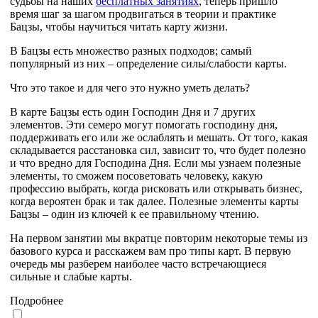
судьбы на наших
бесплатных занятиях
, теперь пришло
время шаг за шагом продвигаться в теории и практике
Бацзы, чтобы научиться читать карту жизни.
В Бацзы есть множество разных подходов; самый
популярный из них – определение силы/слабости карты.
Что это такое и для чего это нужно уметь делать?
В карте Бацзы есть один Господин Дня и 7 других
элементов. Эти семеро могут помогать господину дня,
поддерживать его или же ослаблять и мешать. От того, какая
складывается расстановка сил, зависит то, что будет полезно
и что вредно для Господина Дня. Если мы узнаем полезные
элементы, то сможем посоветовать человеку, какую
профессию выбрать, когда рисковать или открывать бизнес,
когда вероятен брак и так далее. Полезные элементы карты
Бацзы – один из ключей к ее правильному чтению.
На первом занятии мы вкратце повторим некоторые темы из
базового курса и расскажем вам про типы карт. В первую
очередь мы разберем наиболее часто встречающиеся
сильные и слабые карты.
Подробнее