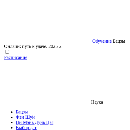
Обучение
Бацзы
Онлайн: путь к удаче. 2025-2
Расписание
Наука
Бацзы
Фэн Шуй
Ци Мэнь Дунь Цзя
Выбор дат