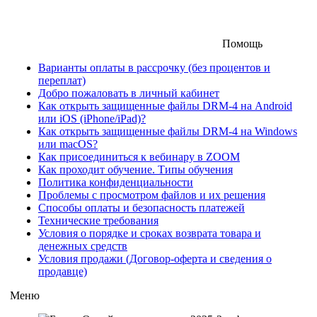
Помощь
Варианты оплаты в рассрочку (без процентов и
переплат)
Добро пожаловать в личный кабинет
Как открыть защищенные файлы DRM-4 на Android
или iOS (iPhone/iPad)?
Как открыть защищенные файлы DRM-4 на Windows
или macOS?
Как присоединиться к вебинару в ZOOM
Как проходит обучение. Типы обучения
Политика конфиденциальности
Проблемы с просмотром файлов и их решения
Способы оплаты и безопасность платежей
Технические требования
Условия о порядке и сроках возврата товара и
денежных средств
Условия продажи (Договор-оферта и сведения о
продавце)
Меню