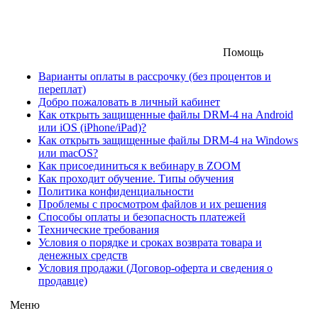
Помощь
Варианты оплаты в рассрочку (без процентов и
переплат)
Добро пожаловать в личный кабинет
Как открыть защищенные файлы DRM-4 на Android
или iOS (iPhone/iPad)?
Как открыть защищенные файлы DRM-4 на Windows
или macOS?
Как присоединиться к вебинару в ZOOM
Как проходит обучение. Типы обучения
Политика конфиденциальности
Проблемы с просмотром файлов и их решения
Способы оплаты и безопасность платежей
Технические требования
Условия о порядке и сроках возврата товара и
денежных средств
Условия продажи (Договор-оферта и сведения о
продавце)
Меню