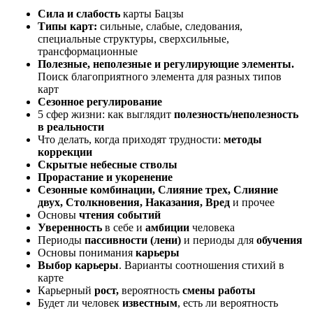
Сила и слабость
карты Бацзы
Типы карт:
сильные, слабые, следования,
специальные структуры, сверхсильные,
трансформационные
Полезные, неполезные и регулирующие элементы.
Поиск благоприятного элемента для разных типов
карт
Сезонное регулирование
5 сфер жизни: как выглядит
полезность/неполезность
в реальности
Что делать, когда приходят трудности:
методы
коррекции
Скрытые небесные стволы
Прорастание и укоренение
Сезонные комбинации, Слияние трех, Слияние
двух, Столкновения, Наказания, Вред
и прочее
Основы
чтения событий
Уверенность
в себе и
амбиции
человека
Периоды
пассивности (лени)
и периоды для
обучения
Основы понимания
карьеры
Выбор карьеры
. Варианты соотношения стихий в
карте
Карьерный
рост,
вероятность
смены работы
Будет ли человек
известным
, есть ли вероятность