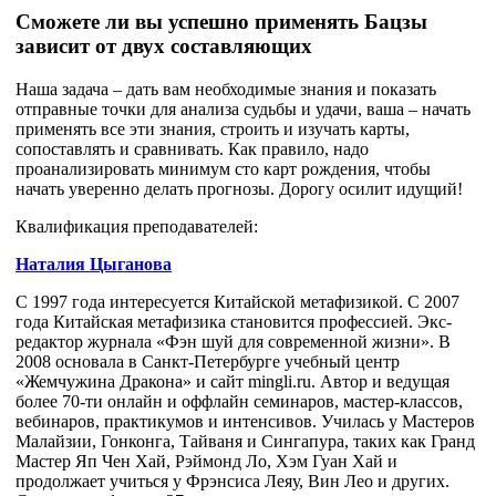
Сможете ли вы успешно применять Бацзы
зависит от двух составляющих
Наша задача – дать вам необходимые знания и показать
отправные точки для анализа судьбы и удачи, ваша – начать
применять все эти знания, строить и изучать карты,
сопоставлять и сравнивать. Как правило, надо
проанализировать минимум сто карт рождения, чтобы
начать уверенно делать прогнозы. Дорогу осилит идущий!
Квалификация преподавателей:
Наталия Цыганова
С 1997 года интересуется Китайской метафизикой. С 2007
года Китайская метафизика становится профессией. Экс-
редактор журнала «Фэн шуй для современной жизни». В
2008 основала в Санкт-Петербурге учебный центр
«Жемчужина Дракона» и сайт mingli.ru. Автор и ведущая
более 70-ти онлайн и оффлайн семинаров, мастер-классов,
вебинаров, практикумов и интенсивов. Училась у Мастеров
Малайзии, Гонконга, Тайваня и Сингапура, таких как Гранд
Мастер Яп Чен Хай, Рэймонд Ло, Хэм Гуан Хай и
продолжает учиться у Фрэнсиса Леяу, Вин Лео и других.