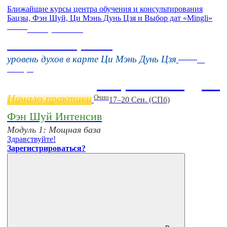
Ближайшие курсы центра обучения и консультирования
Бацзы, Фэн Шуй, Ци Мэнь Дунь Цзя и Выбор дат «Mingli»
Online
16 августа 11:00
Тонкие настройки
Online
уровень духов в карте Ци Мэнь Дунь Цзя
11
ноября
Бацзы 2 Модуль
Начало практики
Очно
17–20 Сен. (СПб)
Фэн Шуй Интенсив
Модуль 1: Мощная база
Здравствуйте!
Зарегистрироваться?