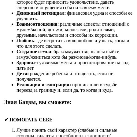
которое будет приносить удовольствие, давать
энергию и ощущения себя на «своем» месте.
Денежный потенциал
: финансовая удача и способы ее
улучшить.
Взаимоотношения
: различные аспекты отношений с
мужем/женой, детьми, коллегами, родителями,
друзьями, начальством и способы их коррекции.
Любовь
: где встретить свою любовь и узнать, когда и
что для этого сделать.
Создание семьи
: брак/замужество, шансы выйти
замуж/жениться хотя бы раз/снова/когда-нибудь.
Здоровье:
уязвимые места и прогнозирование на год,
пять лет.
Дети:
рождение ребенка и что делать, если не
получается.
Релокация и эмиграция:
прописан ли в судьбе
переезд за границу и, если да, то когда и куда.
Зная Бацзы, вы сможете:
✔ ПОМОГАТЬ СЕБЕ
Лучше понять свой характер (слабые и сильные
стороны, таланты, способности, склонности)