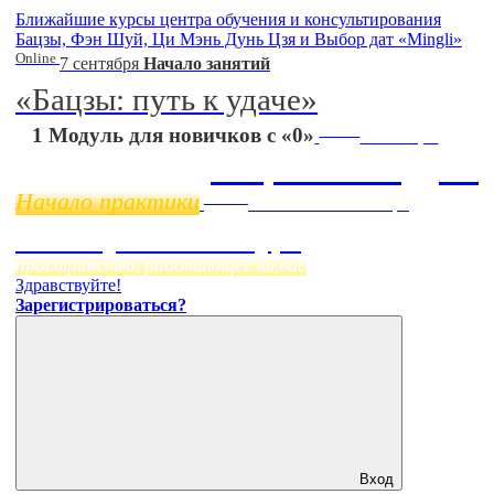
Ближайшие курсы центра обучения и консультирования
Бацзы, Фэн Шуй, Ци Мэнь Дунь Цзя и Выбор дат «Mingli»
Online
7 сентября
Начало занятий
«Бацзы: путь к удаче»
Online
1 Модуль для новичков с «0»
11 ноября
Бацзы 2 Модуль
Начало практики
Online
Начало:
23 Сентября
Фэн Шуй онлайн-курс
пространство, работающее на вас
Здравствуйте!
Зарегистрироваться?
Вход