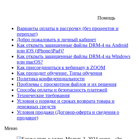
Помощь
Варианты оплаты в рассрочку (без процентов и
переплат)
Добро пожаловать в личный кабинет
Как открыть защищенные файлы DRM-4 на Android
или iOS (iPhone/iPad)?
Как открыть защищенные файлы DRM-4 на Windows
или macOS?
Как присоединиться к вебинару в ZOOM
Как проходит обучение. Типы обучения
Политика конфиденциальности
Проблемы с просмотром файлов и их решения
Способы оплаты и безопасность платежей
Технические требования
Условия о порядке и сроках возврата товара и
денежных средств
Условия продажи (Договор-оферта и сведения о
продавце)
Меню