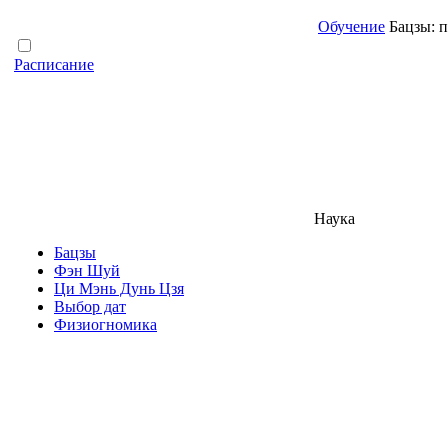
Обучение
Бацзы: п
Расписание
Наука
Бацзы
Фэн Шуй
Ци Мэнь Дунь Цзя
Выбор дат
Физиогномика