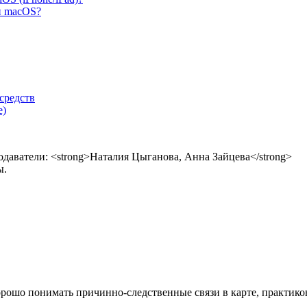
и macOS?
средств
е)
ы.
 хорошо понимать причинно-следственные связи в карте, практик