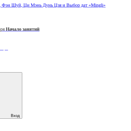
, Фэн Шуй, Ци Мэнь Дунь Цзя и Выбор дат «Mingli»
бря
Начало занятий
ября
Вход