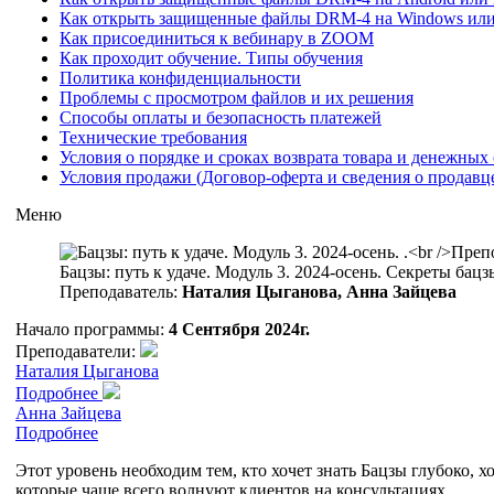
Как открыть защищенные файлы DRM-4 на Windows ил
Как присоединиться к вебинару в ZOOM
Как проходит обучение. Типы обучения
Политика конфиденциальности
Проблемы с просмотром файлов и их решения
Способы оплаты и безопасность платежей
Технические требования
Условия о порядке и сроках возврата товара и денежных 
Условия продажи (Договор-оферта и сведения о продавц
Меню
Бацзы: путь к удаче. Модуль 3. 2024-осень. Секреты бацз
Преподаватель:
Наталия Цыганова, Анна Зайцева
Начало программы:
4 Сентября 2024г.
Преподаватели:
Наталия Цыганова
Подробнее
Анна Зайцева
Подробнее
Этот уровень необходим тем, кто хочет знать Бацзы глубоко,
которые чаще всего волнуют клиентов на консультациях.