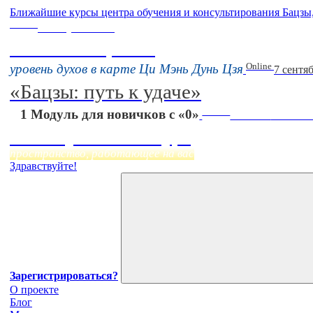
Ближайшие курсы центра обучения и консультирования Бацзы
Online
16 августа 11:00
Тонкие настройки
Online
уровень духов в карте Ци Мэнь Дунь Цзя
7 сентя
«Бацзы: путь к удаче»
Online
1 Модуль для новичков с «0»
Начало:
23 Сент
Фэн Шуй онлайн-курс
пространство, работающее на вас
Здравствуйте!
Зарегистрироваться?
О проекте
Блог