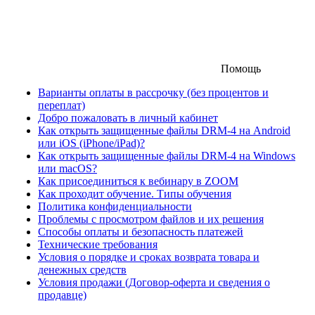
Помощь
Варианты оплаты в рассрочку (без процентов и
переплат)
Добро пожаловать в личный кабинет
Как открыть защищенные файлы DRM-4 на Android
или iOS (iPhone/iPad)?
Как открыть защищенные файлы DRM-4 на Windows
или macOS?
Как присоединиться к вебинару в ZOOM
Как проходит обучение. Типы обучения
Политика конфиденциальности
Проблемы с просмотром файлов и их решения
Способы оплаты и безопасность платежей
Технические требования
Условия о порядке и сроках возврата товара и
денежных средств
Условия продажи (Договор-оферта и сведения о
продавце)