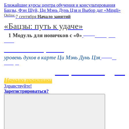
Ближайшие курсы центра обучения и консультирования
Бацзы, Фэн Шуй, Ци Мэнь Дунь Цзя и Выбор дат «Mingli»
Online
7 сентября
Начало занятий
«Бацзы: путь к удаче»
Online
1 Модуль для новичков с «0»
16 августа
11:00
Тонкие настройки
Online
уровень духов в карте Ци Мэнь Дунь Цзя
11
ноября
Бацзы 2 Модуль
Начало практики
Здравствуйте!
Зарегистрироваться?