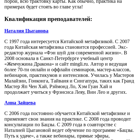
порой, всю трактовку карты. Как обычно, практика на
примерах будет стоять во главе угла!
Квалификация преподавателей:
Наталия Цыганова
С 1997 года интересуется Китайской метафизикой. С 2007
года Китайская метафизика становится профессией. Экс-
редактор журнала «Фэн шуй для современной жизни». В
2008 основала в Санкт-Петербурге учебный центр
«Жемчужина Дракона» и сайт mingli.ru. Автор и ведущая
более 70-ти онлайн и оффлайн семинаров, мастер-классов,
вебинаров, практикумов и интенсивов. Училась у Мастеров
Малайзии, Гонконга, Тайваня и Сингапура, таких как Гранд
Мастер Яп Чен Хай, Рэймонд Ло, Хэм Гуан Хай и
продолжает учиться у Фрэнсиса Леяу, Вин Лео и других.
Анна Зайцева
С 2006 года постоянно обучается Китайской метафизике и
применяет свои знания на практике. С 2008 года проводит
консультации по Бацзы. С 2009 года в соавторстве с
Наталией Цыгановой ведет обучение по программе «Бацзы.
Путь к удаче», а также вебинары, прямые эфиры,