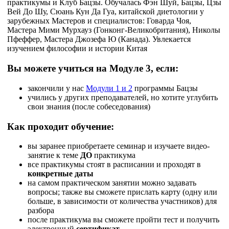
практикумы и Клуб Бацзы. Обучалась Фэн Шуй, Бацзы, Цзы
Вей До Шу, Сюань Кун Да Гуа, китайской диетологии у
зарубежных Мастеров и специалистов: Говарда Чоя,
Мастера Мими Мурхауз (Гонконг-Великобритания), Николы
Пфеффер, Мастера Джозефа Ю (Канада). Увлекается
изучением философии и истории Китая
Вы можете учиться на Модуле 3, если:
закончили у нас
Модули 1 и 2
программы Бацзы
учились у других преподавателей, но хотите углубить
свои знания (после собеседования)
Как проходит обучение:
вы заранее приобретаете семинар и изучаете видео-
занятие к теме
ДО
практикума
все практикумы стоят в расписании и проходят в
конкретные даты
на самом практическом занятии можно задавать
вопросы; также вы сможете прислать карту (одну или
больше, в зависимости от количества участников) для
разбора
после практикума вы сможете пройти тест и получить
электронный
сертификат