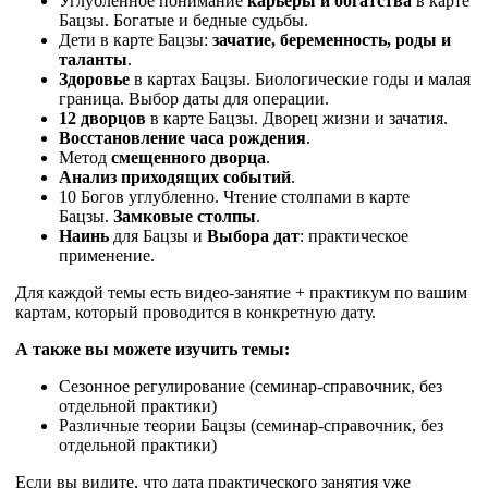
Углубленное понимание
карьеры и богатства
в карте
Бацзы. Богатые и бедные судьбы.
Дети в карте Бацзы:
зачатие, беременность, роды и
таланты
.
Здоровье
в картах Бацзы. Биологические годы и малая
граница. Выбор даты для операции.
12 дворцов
в карте Бацзы. Дворец жизни и зачатия.
Восстановление часа рождения
.
Метод
смещенного дворца
.
Анализ приходящих событий
.
10 Богов углубленно. Чтение столпами в карте
Бацзы.
Замковые столпы
.
Наинь
для Бацзы и
Выбора дат
: практическое
применение.
Для каждой темы есть видео-занятие + практикум по вашим
картам, который проводится в конкретную дату.
А также вы можете изучить темы:
Сезонное регулирование (семинар-справочник, без
отдельной практики)
Различные теории Бацзы (семинар-справочник, без
отдельной практики)
Если вы видите, что дата практического занятия уже