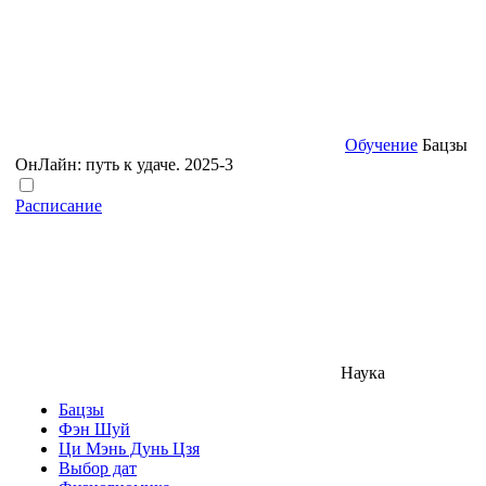
Обучение
Бацзы
ОнЛайн: путь к удаче. 2025-3
Расписание
Наука
Бацзы
Фэн Шуй
Ци Мэнь Дунь Цзя
Выбор дат