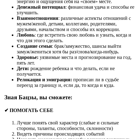
энергию и ощущения себя на «своем» месте.
Денежный потенциал
: финансовая удача и способы ее
улучшить.
Взаимоотношения
: различные аспекты отношений с
мужем/женой, детьми, коллегами, родителями,
друзьями, начальством и способы их коррекции.
Любовь
: где встретить свою любовь и узнать, когда и
что для этого сделать.
Создание семьи
: брак/замужество, шансы выйти
замуж/жениться хотя бы раз/снова/когда-нибудь.
Здоровье:
уязвимые места и прогнозирование на год,
пять лет.
Дети:
рождение ребенка и что делать, если не
получается.
Релокация и эмиграция:
прописан ли в судьбе
переезд за границу и, если да, то когда и куда.
Зная Бацзы, вы сможете:
✔ ПОМОГАТЬ СЕБЕ
Лучше понять свой характер (слабые и сильные
стороны, таланты, способности, склонности)
Видеть причины происходящих событий