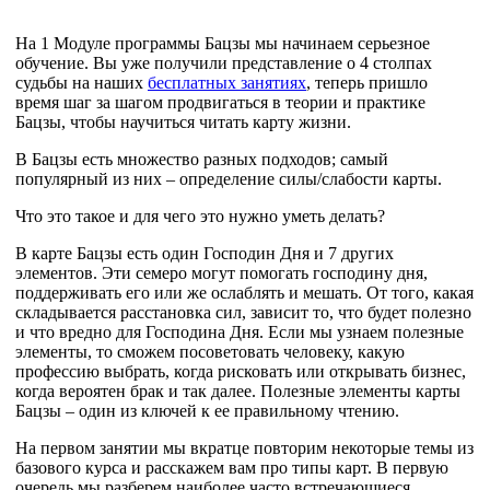
На 1 Модуле программы Бацзы мы начинаем серьезное
обучение. Вы уже получили представление о 4 столпах
судьбы на наших
бесплатных занятиях
, теперь пришло
время шаг за шагом продвигаться в теории и практике
Бацзы, чтобы научиться читать карту жизни.
В Бацзы есть множество разных подходов; самый
популярный из них – определение силы/слабости карты.
Что это такое и для чего это нужно уметь делать?
В карте Бацзы есть один Господин Дня и 7 других
элементов. Эти семеро могут помогать господину дня,
поддерживать его или же ослаблять и мешать. От того, какая
складывается расстановка сил, зависит то, что будет полезно
и что вредно для Господина Дня. Если мы узнаем полезные
элементы, то сможем посоветовать человеку, какую
профессию выбрать, когда рисковать или открывать бизнес,
когда вероятен брак и так далее. Полезные элементы карты
Бацзы – один из ключей к ее правильному чтению.
На первом занятии мы вкратце повторим некоторые темы из
базового курса и расскажем вам про типы карт. В первую
очередь мы разберем наиболее часто встречающиеся