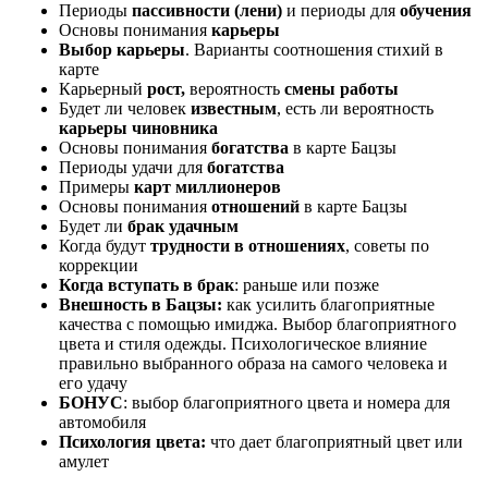
Периоды
пассивности (лени)
и периоды для
обучения
Основы понимания
карьеры
Выбор карьеры
. Варианты соотношения стихий в
карте
Карьерный
рост,
вероятность
смены работы
Будет ли человек
известным
, есть ли вероятность
карьеры чиновника
Основы понимания
богатства
в карте Бацзы
Периоды удачи для
богатства
Примеры
карт миллионеров
Основы понимания
отношений
в карте Бацзы
Будет ли
брак удачным
Когда будут
трудности в отношениях
, советы по
коррекции
Когда вступать в брак
: раньше или позже
Внешность в Бацзы:
как усилить благоприятные
качества с помощью имиджа. Выбор благоприятного
цвета и стиля одежды. Психологическое влияние
правильно выбранного образа на самого человека и
его удачу
БОНУС
: выбор благоприятного цвета и номера для
автомобиля
Психология цвета:
что дает благоприятный цвет или
амулет