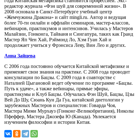
года Китайская метафизика становится профессией. Экс-
редактор журнала «Фэн шуй для современной жизни». В
2008 основала в Санкт-Петербурге учебный центр
«Жемчужина Дракона» и сайт mingli.ru. Автор и ведущая
более 70-ти онлайн и оффлайн семинаров, мастер-классов,
вебинаров, практикумов и интенсивов. Училась у Мастеров
Малайзии, Гонконга, Тайваня и Сингапура, таких как Гранд
Мастер Яп Чен Хай, Рэймонд Ло, Хэм Гуан Хай и
продолжает учиться у Фрэнсиса Леяу, Вин Лео и других.
Анна Зайцева
С 2006 года постоянно обучается Китайской метафизике и
применяет свои знания на практике. С 2008 года проводит
консультации по Бацзы. С 2009 года в соавторстве с
Наталией Цыгановой ведет обучение по программе «Бацзы.
Путь к удаче», а также вебинары, прямые эфиры,
практикумы и Клуб Бацзы. Обучалась Фэн Шуй, Бацзы, Цзы
Вей До Шу, Сюань Кун Да Гуа, китайской диетологии у
зарубежных Мастеров и специалистов: Говарда Чоя,
Мастера Мими Мурхауз (Гонконг-Великобритания), Николы
Пфеффер, Мастера Джозефа Ю (Канада). Увлекается
изучением философии и истории Китая.