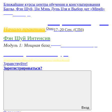
Ближайшие курсы центра обучения и консультирования
Бацзы, Фэн Шуй, Ци Мэнь Дунь Цзя и Выбор дат «Mingli»
Online
11 ноября
Бацзы 2 Модуль
Начало практики
Очно
17–20 Сен. (СПб)
Фэн Шуй Интенсив
Online
Модуль 1: Мощная база
Начало:
23 Сентября
Фэн Шуй онлайн-курс
пространство, работающее на вас
Здравствуйте!
Зарегистрироваться?
Вход