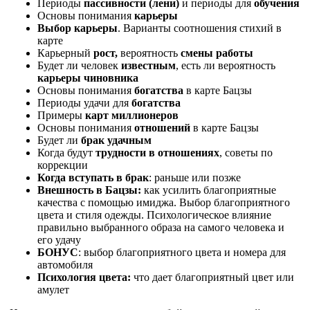
Периоды
пассивности (лени)
и периоды для
обучения
Основы понимания
карьеры
Выбор карьеры
. Варианты соотношения стихий в
карте
Карьерный
рост,
вероятность
смены работы
Будет ли человек
известным
, есть ли вероятность
карьеры чиновника
Основы понимания
богатства
в карте Бацзы
Периоды удачи для
богатства
Примеры
карт миллионеров
Основы понимания
отношений
в карте Бацзы
Будет ли
брак удачным
Когда будут
трудности в отношениях
, советы по
коррекции
Когда вступать в брак
: раньше или позже
Внешность в Бацзы:
как усилить благоприятные
качества с помощью имиджа. Выбор благоприятного
цвета и стиля одежды. Психологическое влияние
правильно выбранного образа на самого человека и
его удачу
БОНУС
: выбор благоприятного цвета и номера для
автомобиля
Психология цвета:
что дает благоприятный цвет или
амулет