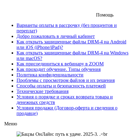
Помощь
Варианты оплаты в рассрочку (без процентов и
переплат)
Добро пожаловать в личный кабинет
Как открыть защищенные файлы DRM-4 на Android
или iOS (iPhone/iPad)?
Как открыть защищенные файлы DRM-4 на Windows
или macOS?
Как присоединиться к вебинару в ZOOM
Как проходит обучение. Типы обучения
Политика конфиденциальности
Проблемы с просмотром файлов и их решения
Способы оплаты и безопасность платежей
Технические требования
Условия о порядке и сроках возврата товара и
денежных средств
Условия продажи (Договор-оферта и сведения о
продавце)
Меню