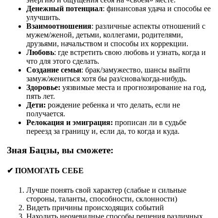
Денежный потенциал
: финансовая удача и способы ее
улучшить.
Взаимоотношения
: различные аспекты отношений с
мужем/женой, детьми, коллегами, родителями,
друзьями, начальством и способы их коррекции.
Любовь
: где встретить свою любовь и узнать, когда и
что для этого сделать.
Создание семьи
: брак/замужество, шансы выйти
замуж/жениться хотя бы раз/снова/когда-нибудь.
Здоровье:
уязвимые места и прогнозирование на год,
пять лет.
Дети:
рождение ребенка и что делать, если не
получается.
Релокация и эмиграция:
прописан ли в судьбе
переезд за границу и, если да, то когда и куда.
Зная Бацзы, вы сможете:
✔ ПОМОГАТЬ СЕБЕ
Лучше понять свой характер (слабые и сильные
стороны, таланты, способности, склонности)
Видеть причины происходящих событий
Находить неочевидные способы решения различных