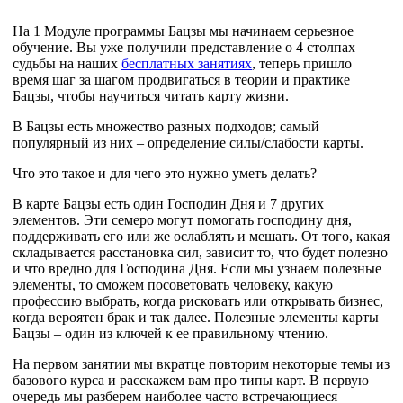
На 1 Модуле программы Бацзы мы начинаем серьезное
обучение. Вы уже получили представление о 4 столпах
судьбы на наших
бесплатных занятиях
, теперь пришло
время шаг за шагом продвигаться в теории и практике
Бацзы, чтобы научиться читать карту жизни.
В Бацзы есть множество разных подходов; самый
популярный из них – определение силы/слабости карты.
Что это такое и для чего это нужно уметь делать?
В карте Бацзы есть один Господин Дня и 7 других
элементов. Эти семеро могут помогать господину дня,
поддерживать его или же ослаблять и мешать. От того, какая
складывается расстановка сил, зависит то, что будет полезно
и что вредно для Господина Дня. Если мы узнаем полезные
элементы, то сможем посоветовать человеку, какую
профессию выбрать, когда рисковать или открывать бизнес,
когда вероятен брак и так далее. Полезные элементы карты
Бацзы – один из ключей к ее правильному чтению.
На первом занятии мы вкратце повторим некоторые темы из
базового курса и расскажем вам про типы карт. В первую
очередь мы разберем наиболее часто встречающиеся