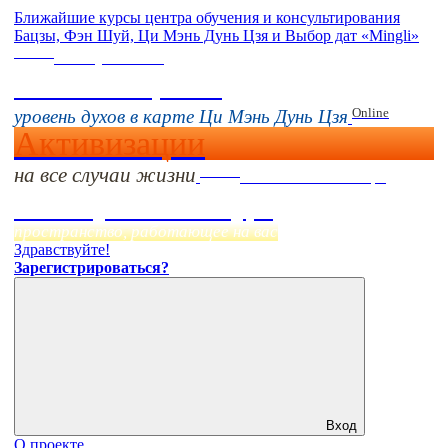
Ближайшие курсы центра обучения и консультирования
Бацзы, Фэн Шуй, Ци Мэнь Дунь Цзя и Выбор дат «Mingli»
Online
16 августа 11:00
Тонкие настройки
Online
уровень духов в карте Ци Мэнь Дунь Цзя
Активизации
на все случаи жизни
Online
Начало:
23 Сентября
Фэн Шуй онлайн-курс
пространство, работающее на вас
Здравствуйте!
Зарегистрироваться?
Вход
О проекте