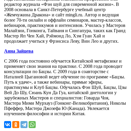
редактор журнала «Фэн шуй для современной жизни». В
2008 основала в Санкт-Петербурге учебный центр
«Жемчужина Дракона» и сайт mingli.ru. Автор и ведущая
более 70-ти онлайн и оффлайн семинаров, мастер-классов,
вебинаров, практикумов и интенсивов. Училась у Мастеров
Малайзии, Гонконга, Тайваня и Сингапура, таких как Гранд
Мастер Яп Чен Хай, Рэймонд Ло, Хэм Гуан Хай и
продолжает учиться у Фрэнсиса Леяу, Вин Лео и других.
Анна Зайцева
С 2006 года постоянно обучается Китайской метафизике и
применяет свои знания на практике. С 2008 года проводит
консультации по Бацзы. С 2009 года в соавторстве с
Наталией Цыгановой ведет обучение по программе «Бацзы.
Путь к удаче», а также вебинары, прямые эфиры,
практикумы и Клуб Бацзы. Обучалась Фэн Шуй, Бацзы, Цзы
Вей До Шу, Сюань Кун Да Гуа, китайской диетологии у
зарубежных Мастеров и специалистов: Говарда Чоя,
Мастера Мими Мурхауз (Гонконг-Великобритания), Николы
Пфеффер, Мастера Джозефа Ю (Канада). Увлекается
изучением философии и истории Китая.