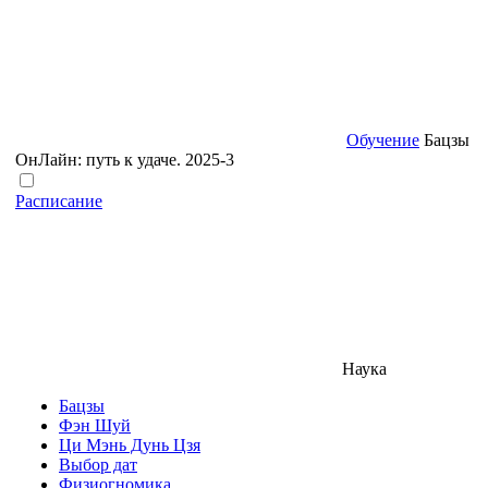
Обучение
Бацзы
ОнЛайн: путь к удаче. 2025-3
Расписание
Наука
Бацзы
Фэн Шуй
Ци Мэнь Дунь Цзя
Выбор дат
Физиогномика