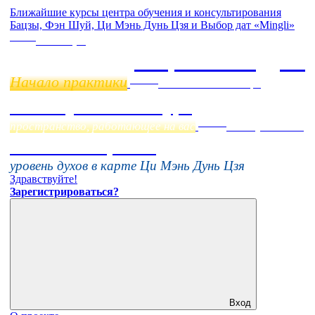
Ближайшие курсы центра обучения и консультирования
Бацзы, Фэн Шуй, Ци Мэнь Дунь Цзя и Выбор дат «Mingli»
Online
11 ноября
Бацзы 2 Модуль
Начало практики
Online
Начало:
23 Сентября
Фэн Шуй онлайн-курс
Online
пространство, работающее на вас
16 августа 11:00
Тонкие настройки
уровень духов в карте Ци Мэнь Дунь Цзя
Здравствуйте!
Зарегистрироваться?
Вход