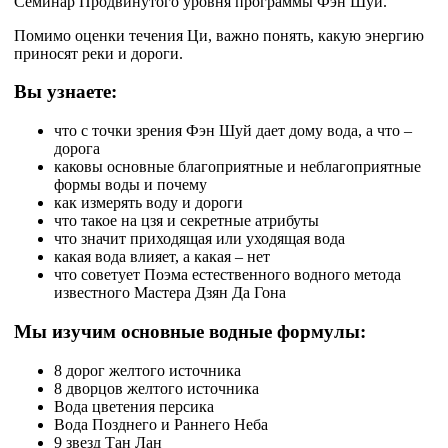
Семинар Продвинутого уровня программы Фэн Шуй.
Помимо оценки течения Ци, важно понять, какую энергию
приносят реки и дороги.
Вы узнаете:
что с точки зрения Фэн Шуй дает дому вода, а что –
дорога
каковы основные благоприятные и неблагоприятные
формы воды и почему
как измерять воду и дороги
что такое на цзя и секретные атрибуты
что значит приходящая или уходящая вода
какая вода влияет, а какая – нет
что советует Поэма естественного водного метода
известного Мастера Дзян Да Гона
Мы изучим основные водные формулы:
8 дорог желтого источника
8 дворцов желтого источника
Вода цветения персика
Вода Позднего и Раннего Неба
9 звезд Тан Лан