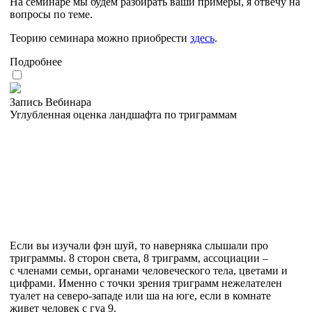
На семинаре мы будем разбирать ваши примеры, я отвечу на
вопросы по теме.
Теорию семинара можно приобрести
здесь
.
Подробнее
Запись Вебинара
Углубленная оценка ландшафта по триграммам
Если вы изучали фэн шуй, то наверняка слышали про
триграммы. 8 сторон света, 8 триграмм, ассоциации –
с членами семьи, органами человеческого тела, цветами и
цифрами. Именно с точки зрения триграмм нежелателен
туалет на северо-западе или ша на юге, если в комнате
живет человек с гуа 9.