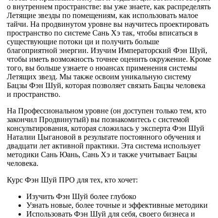
о внутреннем пространстве: вы уже знаете, как распределять
Летящие звезды по помещениям, как использовать малое
тайчи. На продвинутом уровне вы научитесь проектировать
пространство по системе Сань Хэ так, чтобы вписаться в
существующие потоки ци и получить больше
благоприятной энергии.
Изучим Императорский Фэн Шуй,
чтобы иметь возможность точнее оценить окружение.
Кроме
того, вы больше узнаете о нюансах применения системы
Летящих звезд. Мы также освоим уникальную систему
Бацзы Фэн Шуй, которая позволяет связать Бацзы человека
и пространство.
На Профессиональном уровне (он доступен только тем, кто
закончил Продвинутый)
вы познакомитесь с системой
консультирования, которая сложилась у эксперта Фэн Шуй
Наталии Цыгановой в результате постоянного обучения и
двадцати лет активной практики. Эта система использует
методики Сань Юань, Сань Хэ и также учитывает Бацзы
человека.
Курс Фэн Шуй ПРО для тех, кто хочет:
Изучить Фэн Шуй более глубоко
Узнать новые, более точные и эффективные методики
Использовать Фэн Шуй для себя, своего бизнеса и