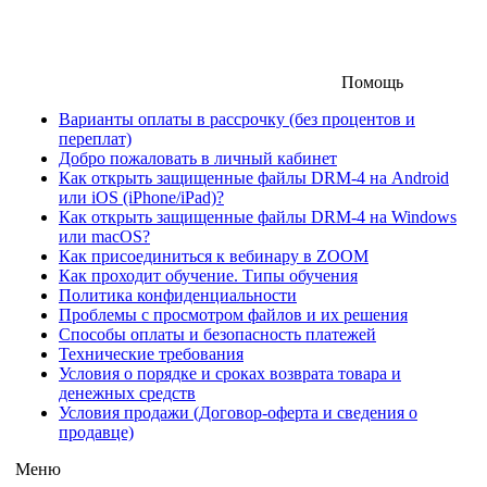
Помощь
Варианты оплаты в рассрочку (без процентов и
переплат)
Добро пожаловать в личный кабинет
Как открыть защищенные файлы DRM-4 на Android
или iOS (iPhone/iPad)?
Как открыть защищенные файлы DRM-4 на Windows
или macOS?
Как присоединиться к вебинару в ZOOM
Как проходит обучение. Типы обучения
Политика конфиденциальности
Проблемы с просмотром файлов и их решения
Способы оплаты и безопасность платежей
Технические требования
Условия о порядке и сроках возврата товара и
денежных средств
Условия продажи (Договор-оферта и сведения о
продавце)
Меню