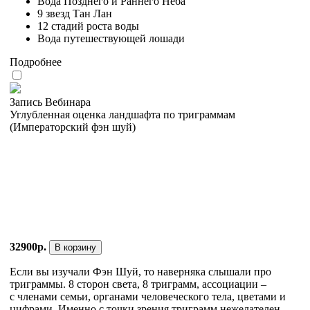
Вода Позднего и Раннего Неба
9 звезд Тан Лан
12 стадий роста воды
Вода путешествующей лошади
Подробнее
Запись Вебинара
Углубленная оценка ландшафта по триграммам
(Императорский фэн шуй)
32900р.
В корзину
Если вы изучали Фэн Шуй, то наверняка слышали про
триграммы. 8 сторон света, 8 триграмм, ассоциации –
с членами семьи, органами человеческого тела, цветами и
цифрами. Именно с точки зрения триграмм нежелателен