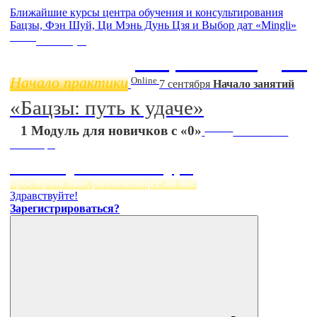
Ближайшие курсы центра обучения и консультирования
Бацзы, Фэн Шуй, Ци Мэнь Дунь Цзя и Выбор дат «Mingli»
Online
11 ноября
Бацзы 2 Модуль
Начало практики
Online
7 сентября
Начало занятий
«Бацзы: путь к удаче»
Online
1 Модуль для новичков с «0»
Начало:
23
Сентября
Фэн Шуй онлайн-курс
пространство, работающее на вас
Здравствуйте!
Зарегистрироваться?