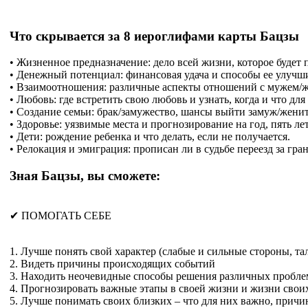
Что скрывается за 8 иероглифами карты Бацзы
• Жизненное предназначение: дело всей жизни, которое будет 
• Денежный потенциал: финансовая удача и способы ее улучш
• Взаимоотношения: различные аспекты отношений с мужем/же
• Любовь: где встретить свою любовь и узнать, когда и что для 
• Создание семьи: брак/замужество, шансы выйти замуж/женить
• Здоровье: уязвимые места и прогнозирование на год, пять лет
• Дети: рождение ребенка и что делать, если не получается.
• Релокация и эмиграция: прописан ли в судьбе переезд за грани
Зная Бацзы, вы сможете:
✔
ПОМОГАТЬ СЕБЕ
1. Лучше понять свой характер (слабые и сильные стороны, та
2. Видеть причины происходящих событий
3. Находить неочевидные способы решения различных пробле
4. Прогнозировать важные этапы в своей жизни и жизни своих 
5. Лучше понимать своих близких – что для них важно, прич