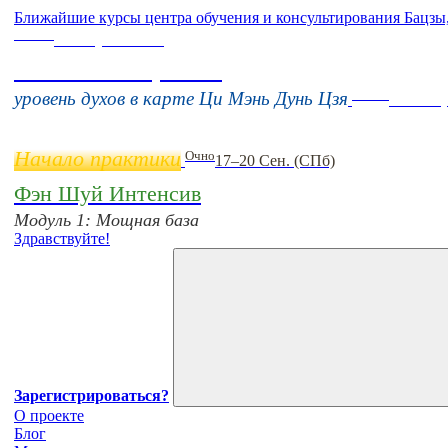
Ближайшие курсы центра обучения и консультирования Бацзы
Online
16 августа 11:00
Тонкие настройки
Online
уровень духов в карте Ци Мэнь Дунь Цзя
11 нояб
Начало практики
Очно
17–20 Сен. (СПб)
Фэн Шуй Интенсив
Модуль 1: Мощная база
Здравствуйте!
Зарегистрироваться?
О проекте
Блог