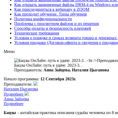
Как открыть защищенные файлы DRM-4 на Windows ил
Как присоединиться к вебинару в ZOOM
Как проходит обучение. Типы обучения
Политика конфиденциальности
Проблемы с просмотром файлов и их решения
Способы оплаты и безопасность платежей
Технические требования
Условия о порядке и сроках возврата товара и денежных 
Условия продажи (Договор-оферта и сведения о продавц
Меню
Бацзы ОнЛайн: путь к удаче. 2023-3. .
Преподаватель:
Анна Зайцева, Наталия Цыганова
Начало программы:
12 Сентября 2023г.
Преподаватели:
Наталия Цыганова
Подробнее
Анна Зайцева
Подробнее
Бацзы
– китайская практика описания судьбы человека по 8 и