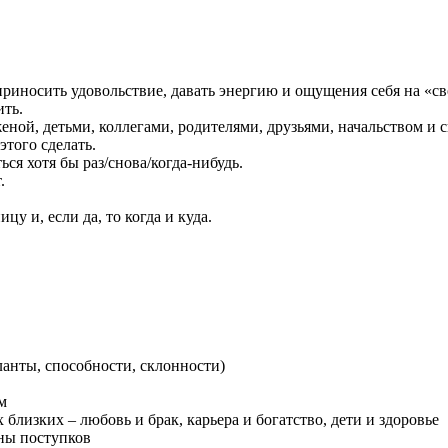
приносить удовольствие, давать энергию и ощущения себя на «св
ить.
ной, детьми, коллегами, родителями, друзьями, начальством и 
этого сделать.
ся хотя бы раз/снова/когда-нибудь.
.
цу и, если да, то когда и куда.
ланты, способности, склонности)
м
близких – любовь и брак, карьера и богатство, дети и здоровье
ины поступков