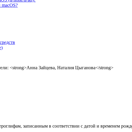
и macOS?
средств
е)
ероглифам, записанным в соответствии с датой и временем рожд