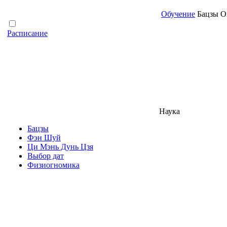
Обучение
Бацзы Он
Расписание
Наука
Бацзы
Фэн Шуй
Ци Мэнь Дунь Цзя
Выбор дат
Физиогномика