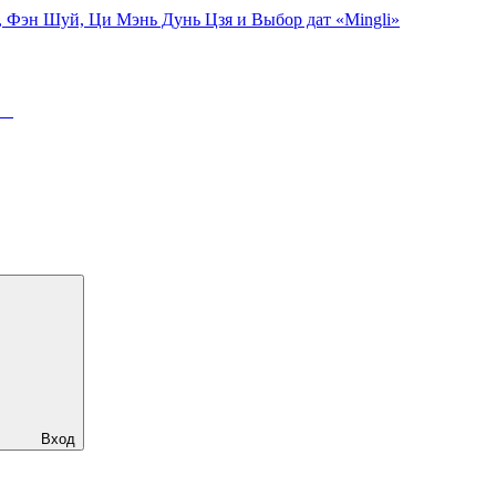
, Фэн Шуй, Ци Мэнь Дунь Цзя и Выбор дат «Mingli»
ря
Вход