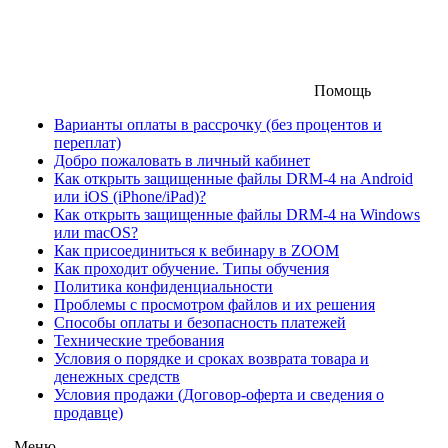
Помощь
Варианты оплаты в рассрочку (без процентов и
переплат)
Добро пожаловать в личный кабинет
Как открыть защищенные файлы DRM-4 на Android
или iOS (iPhone/iPad)?
Как открыть защищенные файлы DRM-4 на Windows
или macOS?
Как присоединиться к вебинару в ZOOM
Как проходит обучение. Типы обучения
Политика конфиденциальности
Проблемы с просмотром файлов и их решения
Способы оплаты и безопасность платежей
Технические требования
Условия о порядке и сроках возврата товара и
денежных средств
Условия продажи (Договор-оферта и сведения о
продавце)
Меню