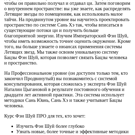
чтобы он правильно получал и отдавал ци. Затем поговорим
о внутреннем пространстве: вы уже знаете, как распределять
Летящие звезды по помещениям, как использовать малое
тайчи. На продвинутом уровне вы научитесь проектировать
пространство по системе Сань Хэ так, чтобы вписаться в
существующие потоки ци и получить больше
благоприятной энергии.
Изучим Императорский Фэн Шуй,
чтобы иметь возможность точнее оценить окружение.
Кроме
того, вы больше узнаете о нюансах применения системы
Летящих звезд. Мы также освоим уникальную систему
Бацзы Фэн Шуй, которая позволяет связать Бацзы человека
и пространство.
На Профессиональном уровне (он доступен только тем, кто
закончил Продвинутый)
вы познакомитесь с системой
консультирования, которая сложилась у эксперта Фэн Шуй
Наталии Цыгановой в результате постоянного обучения и
двадцати лет активной практики. Эта система использует
методики Сань Юань, Сань Хэ и также учитывает Бацзы
человека.
Курс Фэн Шуй ПРО для тех, кто хочет:
Изучить Фэн Шуй более глубоко
Узнать новые, более точные и эффективные методики