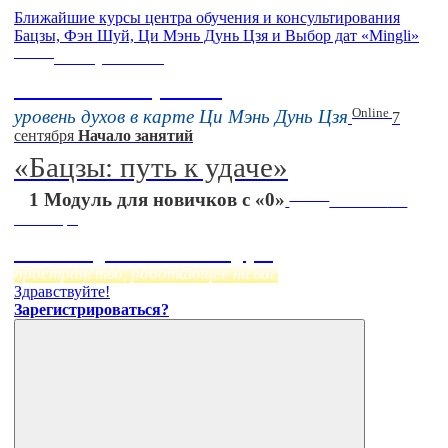
Ближайшие курсы центра обучения и консультирования
Бацзы, Фэн Шуй, Ци Мэнь Дунь Цзя и Выбор дат «Mingli»
Online
16 августа 11:00
Тонкие настройки
Online
уровень духов в карте Ци Мэнь Дунь Цзя
7
сентября
Начало занятий
«Бацзы: путь к удаче»
Online
1 Модуль для новичков с «0»
Начало:
23
Сентября
Фэн Шуй онлайн-курс
пространство, работающее на вас
Здравствуйте!
Зарегистрироваться?