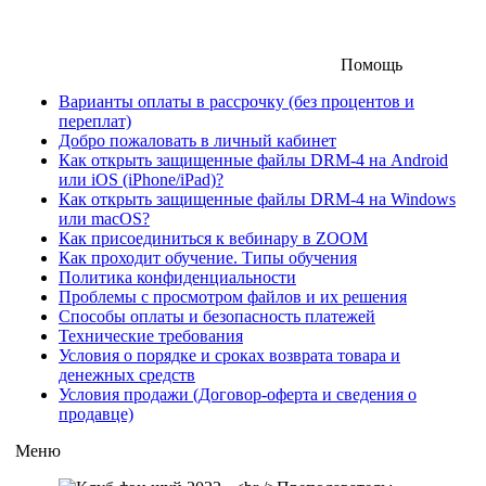
Помощь
Варианты оплаты в рассрочку (без процентов и
переплат)
Добро пожаловать в личный кабинет
Как открыть защищенные файлы DRM-4 на Android
или iOS (iPhone/iPad)?
Как открыть защищенные файлы DRM-4 на Windows
или macOS?
Как присоединиться к вебинару в ZOOM
Как проходит обучение. Типы обучения
Политика конфиденциальности
Проблемы с просмотром файлов и их решения
Способы оплаты и безопасность платежей
Технические требования
Условия о порядке и сроках возврата товара и
денежных средств
Условия продажи (Договор-оферта и сведения о
продавце)
Меню