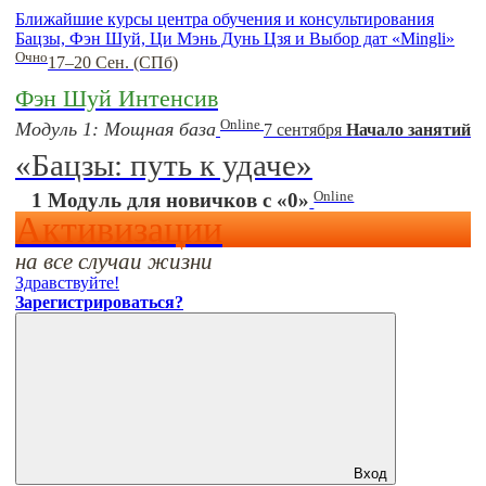
Ближайшие курсы центра обучения и консультирования
Бацзы, Фэн Шуй, Ци Мэнь Дунь Цзя и Выбор дат «Mingli»
Очно
17–20 Сен. (СПб)
Фэн Шуй Интенсив
Online
Модуль 1: Мощная база
7 сентября
Начало занятий
«Бацзы: путь к удаче»
Online
1 Модуль для новичков с «0»
Активизации
на все случаи жизни
Здравствуйте!
Зарегистрироваться?
Вход