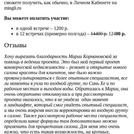
сможете получить, как обычно, в Личном Кабинете на
mingli.ru
Вы можете оплатить участие:
в одной встрече – 1200 р.
в 12 встречах (примерно полгода) –
14400 р.
124
00 р.
Отзывы
Хочу выразить благодарность Марии Кормановской за
помощь в ведении проекта. Это был мой первый проект
коммерческой недвижимости – ремонт и открытие нового
салона красоты для клиентов, мне было важно
проконсультироваться с более опытным специалистом, все
ли моменты я учла по входной группе, по Сань Хе и по
рабочим местам и выходам воды. Обратилась к Марии, она
очень оперативно откликнулась и при рассмотрении
проекта оказалось, что я не увидела один момент
в ландшафте, который смог увидеть опытный специалист,
и мы очень вовремя внесли корректировки во входную группу
в салоне. Также рассмотрели рабочие места специалистов,
определили какие формулы там дополнительно можно
применить для процветания салона. Для меня это очень
важно, что есть такая возможность, на крупных,