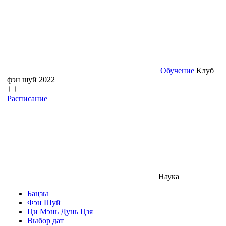
Обучение
Клуб
фэн шуй 2022
Расписание
Наука
Бацзы
Фэн Шуй
Ци Мэнь Дунь Цзя
Выбор дат