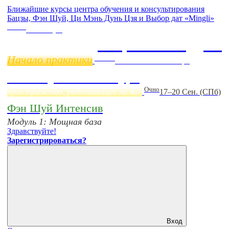
Ближайшие курсы центра обучения и консультирования
Бацзы, Фэн Шуй, Ци Мэнь Дунь Цзя и Выбор дат «Mingli»
Online
11 ноября
Бацзы 2 Модуль
Начало практики
Online
Начало:
23 Сентября
Фэн Шуй онлайн-курс
Очно
пространство, работающее на вас
17–20 Сен. (СПб)
Фэн Шуй Интенсив
Модуль 1: Мощная база
Здравствуйте!
Зарегистрироваться?
Вход