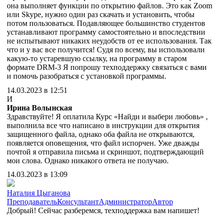
она выполняет функции по открытию файлов. Это как Zoom
или Skype, нужно один раз скачать и установить, чтобы
потом пользоваться. Подавляющее большинство студентов
устанавливают программу самостоятельно и впоследствии
не испытывают никаких неудобств от ее использования. Так
что и у вас все получится! Судя по всему, вы использовали
какую-то устаревшую ссылку, на программу в старом
формате DRM-3 Я попрошу техподдержку связаться с вами
и помочь разобраться с установкой программы.
14.03.2023 в 12:51
И
Ирина Волынская
Здравствуйте! Я оплатила Курс «Найди и выбери любовь» ,
выполнила все что написано в инструкции для открытия
защищенного файла, однако оба файла не открываются,
появляется оповещения, что файл испорчен. Уже дважды
почтой я отправила письма и скриншот, подтверждающий
мои слова. Однако никакого ответа не получаю.
14.03.2023 в 13:09
Наталия Цыганова
Преподаватель
Консультант
Администратор
Автор
Добрый! Сейчас разберемся, техподдержка вам напишет!