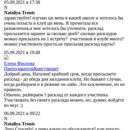
05.09.2021 в 17:38
N
Nataliya Tronts
здравствуйте! изучаю ци мень в вашей школе и хотелось бы
очень попасть в клуб ци мень. Я прочитала все
разъяснения,и мне хотелось бы уточнить- расклад
присылается заранее за сколько дней? сколько раскладов
можно присылать на 1 встречу? участников в клубе много?
можно участвовать просто,не присылая расклад карты?
05.09.2021 в 19:48
Елена Фролова
Преподаватель
Консультант
Добрый день, Наталия! крайний срок, когда присылаете
расклад - до обеда дня заседания клуба. Но бывают случаи,
когда разбираем и в режиме он-лайн. Это исключение, но не
правило.
Обычно, разбираем 1 расклад от каждого участника.
Участвовать без своего расклада можно, но, думаю, войдёте
во вкус :)
06.09.2021 в 09:22
N
Nataliya Tronts
Лена,Спасибо! а темы какие-то обсуждаются? или просто