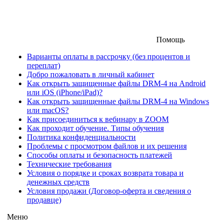
Помощь
Варианты оплаты в рассрочку (без процентов и
переплат)
Добро пожаловать в личный кабинет
Как открыть защищенные файлы DRM-4 на Android
или iOS (iPhone/iPad)?
Как открыть защищенные файлы DRM-4 на Windows
или macOS?
Как присоединиться к вебинару в ZOOM
Как проходит обучение. Типы обучения
Политика конфиденциальности
Проблемы с просмотром файлов и их решения
Способы оплаты и безопасность платежей
Технические требования
Условия о порядке и сроках возврата товара и
денежных средств
Условия продажи (Договор-оферта и сведения о
продавце)
Меню