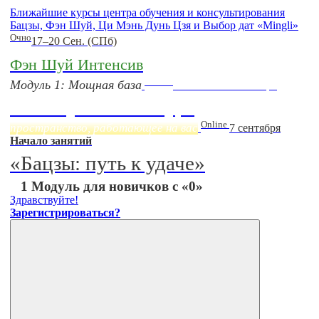
Ближайшие курсы центра обучения и консультирования
Бацзы, Фэн Шуй, Ци Мэнь Дунь Цзя и Выбор дат «Mingli»
Очно
17–20 Сен. (СПб)
Фэн Шуй Интенсив
Online
Модуль 1: Мощная база
Начало:
23 Сентября
Фэн Шуй онлайн-курс
Online
пространство, работающее на вас
7 сентября
Начало занятий
«Бацзы: путь к удаче»
1 Модуль для новичков с «0»
Здравствуйте!
Зарегистрироваться?