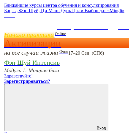
Ближайшие курсы центра обучения и консультирования
Бацзы, Фэн Шуй, Ци Мэнь Дунь Цзя и Выбор дат «Mingli»
Online
11 ноября
Бацзы 2 Модуль
Начало практики
Online
Активизации
на все случаи жизни
Очно
17–20 Сен. (СПб)
Фэн Шуй Интенсив
Модуль 1: Мощная база
Здравствуйте!
Зарегистрироваться?
Вход