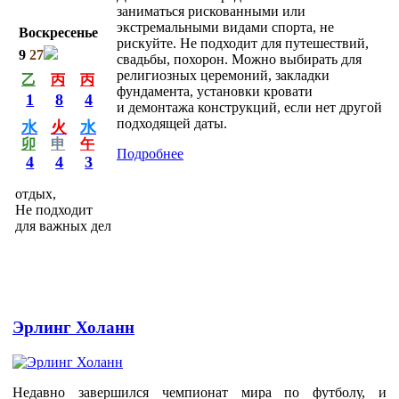
заниматься рискованными или
экстремальными видами спорта, не
Воскресенье
рискуйте. Не подходит для путешествий,
9
27
свадьбы, похорон. Можно выбирать для
религиозных церемоний, закладки
乙
丙
丙
фундамента, установки кровати
1
8
4
и демонтажа конструкций, если нет другой
подходящей даты.
水
火
水
卯
申
午
Подробнее
4
4
3
отдых,
Не подходит
для важных дел
Эрлинг Холанн
Недавно завершился чемпионат мира по футболу, и