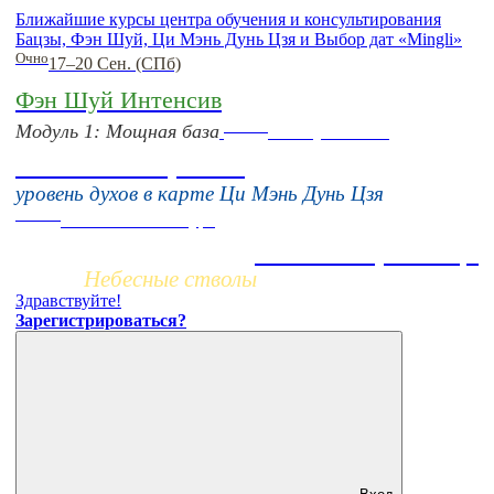
Ближайшие курсы центра обучения и консультирования
Бацзы, Фэн Шуй, Ци Мэнь Дунь Цзя и Выбор дат «Mingli»
Очно
17–20 Сен. (СПб)
Фэн Шуй Интенсив
Online
Модуль 1: Мощная база
16 августа 11:00
Тонкие настройки
уровень духов в карте Ци Мэнь Дунь Цзя
Заочно
НОВЫЙ online-курс
Жизнь по фазам Ци
Небесные стволы
Здравствуйте!
Зарегистрироваться?