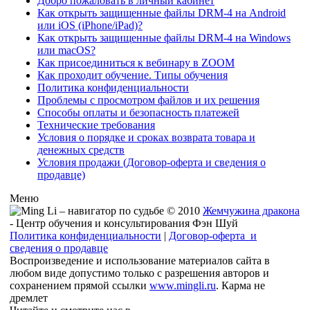
Добро пожаловать в личный кабинет
Как открыть защищенные файлы DRM-4 на Android
или iOS (iPhone/iPad)?
Как открыть защищенные файлы DRM-4 на Windows
или macOS?
Как присоединиться к вебинару в ZOOM
Как проходит обучение. Типы обучения
Политика конфиденциальности
Проблемы с просмотром файлов и их решения
Способы оплаты и безопасность платежей
Технические требования
Условия о порядке и сроках возврата товара и
денежных средств
Условия продажи (Договор-оферта и сведения о
продавце)
Меню
© 2010
Жемчужина дракона
- Центр обучения и консультирования Фэн Шуй
Политика конфиденциальности
|
Договор-оферта и
сведения о продавце
Воспроизведение и использование материалов сайта в
любом виде допустимо только с разрешения авторов и
сохранением прямой ссылки
www.mingli.ru
. Карма не
дремлет