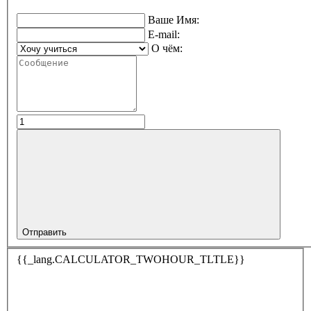
Ваше Имя:
E-mail:
О чём:
Отправить
{{_lang.CALCULATOR_TWOHOUR_TLTLE}}