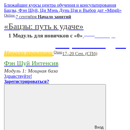
Ближайшие курсы центра обучения и консультирования
Бацзы, Фэн Шуй, Ци Мэнь Дунь Цзя и Выбор дат «Mingli»
Online
7 сентября
Начало занятий
«Бацзы: путь к удаче»
Online
1 Модуль для новичков с «0»
11 ноября
Бацзы 2 Модуль
Начало практики
Очно
17–20 Сен. (СПб)
Фэн Шуй Интенсив
Модуль 1: Мощная база
Здравствуйте!
Зарегистрироваться?
Вход