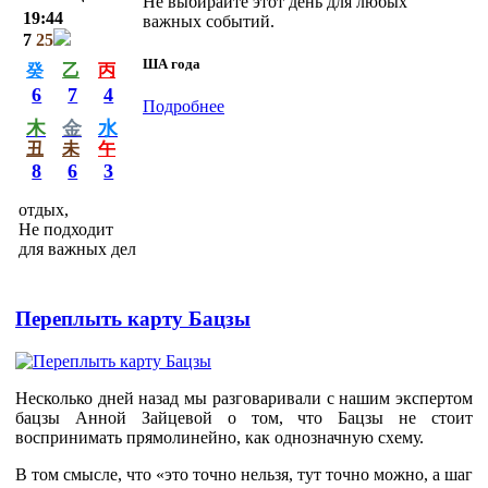
Не выбирайте этот день для любых
19:44
важных событий.
7
25
ША года
癸
乙
丙
6
7
4
Подробнее
木
金
水
丑
未
午
8
6
3
отдых,
Не подходит
для важных дел
Переплыть карту Бацзы
Несколько дней назад мы разговаривали с нашим экспертом
бацзы Анной Зайцевой о том, что Бацзы не стоит
воспринимать прямолинейно, как однозначную схему.
В том смысле, что «это точно нельзя, тут точно можно, а шаг