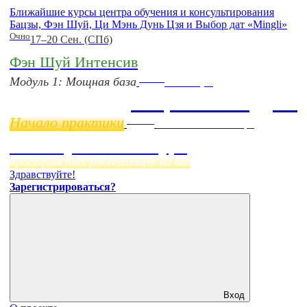
Ближайшие курсы центра обучения и консультирования
Бацзы, Фэн Шуй, Ци Мэнь Дунь Цзя и Выбор дат «Mingli»
Очно
17–20 Сен. (СПб)
Фэн Шуй Интенсив
Online
Модуль 1: Мощная база
11 ноября
Бацзы 2 Модуль
Начало практики
Online
Начало:
23 Сентября
Фэн Шуй онлайн-курс
пространство, работающее на вас
Здравствуйте!
Зарегистрироваться?
Вход