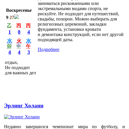
заниматься рискованными или
экстремальными видами спорта, не
Воскресенье
рискуйте. Не подходит для путешествий,
9
27
свадьбы, похорон. Можно выбирать для
религиозных церемоний, закладки
乙
丙
丙
фундамента, установки кровати
1
8
4
и демонтажа конструкций, если нет другой
подходящей даты.
水
火
水
卯
申
午
Подробнее
4
4
3
отдых,
Не подходит
для важных дел
Эрлинг Холанн
Недавно завершился чемпионат мира по футболу, и