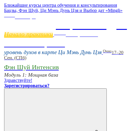
Ближайшие курсы центра обучения и консультирования
Бацзы, Фэн Шуй, Ци Мэнь Дунь Цзя и Выбор дат «Mingli»
Online
11 ноября
Бацзы 2 Модуль
Начало практики
Online
16 августа 11:00
Тонкие настройки
Очно
уровень духов в карте Ци Мэнь Дунь Цзя
17–20
Сен. (СПб)
Фэн Шуй Интенсив
Модуль 1: Мощная база
Здравствуйте!
Зарегистрироваться?