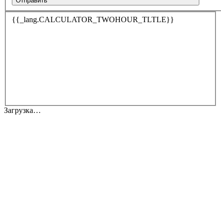
Отправить
{{_lang.CALCULATOR_TWOHOUR_TLTLE}}
Загрузка…