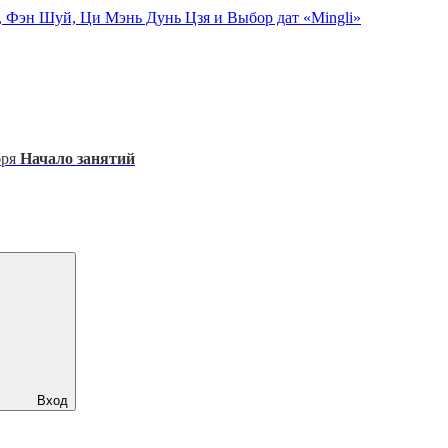
, Фэн Шуй, Ци Мэнь Дунь Цзя и Выбор дат «Mingli»
бря
Начало занятий
Вход