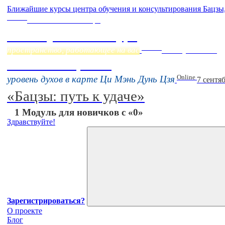
Ближайшие курсы центра обучения и консультирования Бацзы
Online
Начало:
23 Сентября
Фэн Шуй онлайн-курс
Online
пространство, работающее на вас
16 августа 11:00
Тонкие настройки
Online
уровень духов в карте Ци Мэнь Дунь Цзя
7 сентя
«Бацзы: путь к удаче»
1 Модуль для новичков с «0»
Здравствуйте!
Зарегистрироваться?
О проекте
Блог