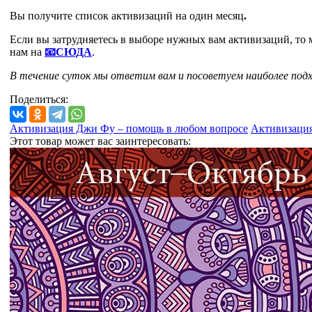
Вы получите список активизаций на один месяц
.
Если вы затрудняетесь в выборе нужных вам активизаций, то 
нам на
📧СЮДА
.
В течение суток мы ответим вам и посоветуем наиболее подх
Поделиться:
Активизация Джи Фу – помощь в любом вопросе
Активизация
Этот товар может вас заинтересовать: