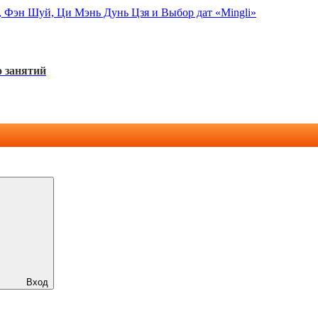
, Фэн Шуй, Ци Мэнь Дунь Цзя и Выбор дат «Mingli»
 занятий
Вход