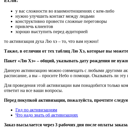
Если:
у вас сложности во взаимоотношениях с кем-либо
нужно улучшить контакт между людьми
конструктивно провести сложные переговоры
привлечь клиентов
хорошо выступить перед аудиторией
то активизация духа Лю хэ – то, что вам нужно!
Также, в отличии от тех таблиц Лю Хэ, которые вы может
Пакет «Лю Хэ» – общий, указывать дату рождения не нужн
Данную активизацию можно совмещать с любыми другими акти
расписание, а вы – просите Небо о помощи. Оказывать ли эту 
Для проведения этой активизации вам понадобится только к
ответит на все ваши вопросы.
Перед покупкой активизации, пожалуйста, прочтите следу
Гид по активизациям
Что надо знать об активизациях
Заказ высылается через 3 рабочих дня после оплаты заказа