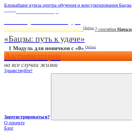
Ближайшие курсы центра обучения и консультирования Бацзы
Online
Начало:
23 Сентября
Фэн Шуй онлайн-курс
Online
пространство, работающее на вас
7 сентября
Начало
«Бацзы: путь к удаче»
Online
1 Модуль для новичков с «0»
Активизации
на все случаи жизни
Здравствуйте!
Зарегистрироваться?
О проекте
Блог