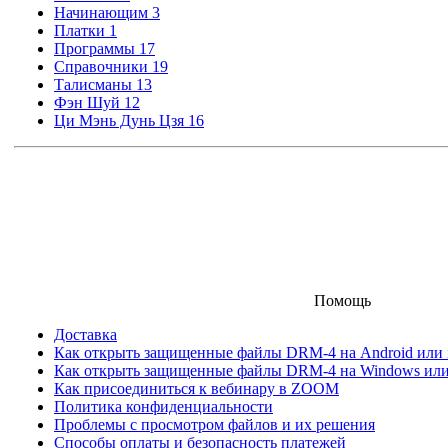
Начинающим
3
Платки
1
Программы
17
Справочники
19
Талисманы
13
Фэн Шуй
12
Ци Мэнь Дунь Цзя
16
Помощь
Доставка
Как открыть защищенные файлы DRM-4 на Android или iO
Как открыть защищенные файлы DRM-4 на Windows ил
Как присоединиться к вебинару в ZOOM
Политика конфиденциальности
Проблемы с просмотром файлов и их решения
Способы оплаты и безопасность платежей