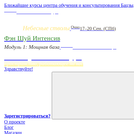
Ближайшие курсы центра обучения и консультирования Бацзы
Заочно
НОВЫЙ online-курс
Небесные стволы
Очно
17–20 Сен. (СПб)
Фэн Шуй Интенсив
Online
Модуль 1: Мощная база
Начало:
23 Сентября
Фэн Шуй онлайн-курс
пространство, работающее на вас
Здравствуйте!
Зарегистрироваться?
О проекте
Блог
Магазин