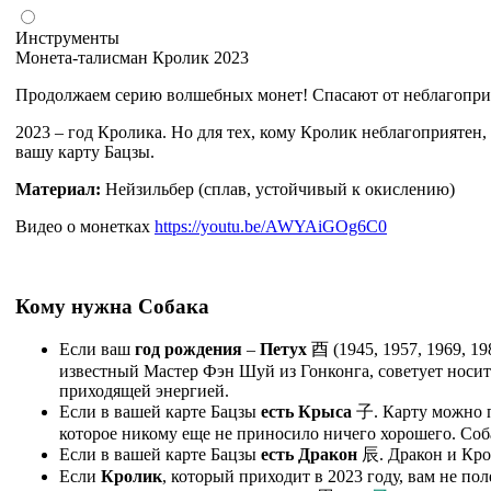
Инструменты
Монета-талисман Кролик 2023
Продолжаем серию волшебных монет! Спасают от неблагоприя
2023 – год Кролика. Но для тех, кому Кролик неблагоприятен
вашу карту Бацзы.
Материал:
Нейзильбер (сплав, устойчивый к окислению)
Видео о монетках
https://youtu.be/AWYAiGOg6C0
Кому нужна Собака
Если ваш
год рождения
–
Петух
酉
(1945, 1957, 1969, 1
известный Мастер Фэн Шуй из Гонконга, советует носить
приходящей энергией.
Если в вашей карте Бацзы
есть Крыса
子
. Карту можно 
которое никому еще не приносило ничего хорошего. Соба
Если в вашей карте Бацзы
есть Дракон
辰
. Дракон и Кр
Если
Кролик
, который приходит в 2023 году, вам не пол