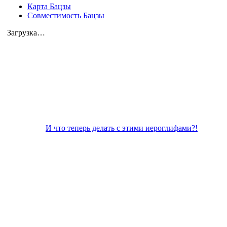
Карта Бацзы
Совместимость Бацзы
Загрузка…
И что теперь делать с этими иероглифами?!