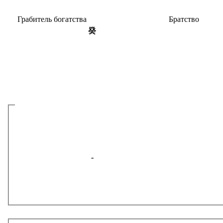
Граби­тель богатства
Братство
癸
-