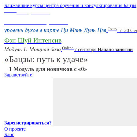
Ближайшие курсы центра обучения и консультирования Бацзы
Online
16 августа 11:00
Тонкие настройки
Очно
уровень духов в карте Ци Мэнь Дунь Цзя
17–20 Се
Фэн Шуй Интенсив
Online
Модуль 1: Мощная база
7 сентября
Начало занятий
«Бацзы: путь к удаче»
1 Модуль для новичков с «0»
Здравствуйте!
Зарегистрироваться?
О проекте
Блог