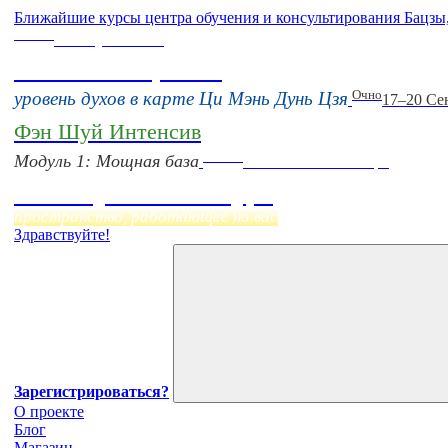
Ближайшие курсы центра обучения и консультирования Бацзы
Online
16 августа 11:00
Тонкие настройки
Очно
уровень духов в карте Ци Мэнь Дунь Цзя
17–20 Се
Фэн Шуй Интенсив
Online
Модуль 1: Мощная база
Начало:
23 Сентября
Фэн Шуй онлайн-курс
пространство, работающее на вас
Здравствуйте!
Зарегистрироваться?
О проекте
Блог
Магазин