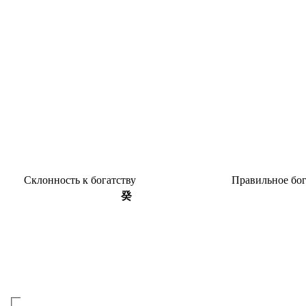
Склон­ность к богатству
Пра­виль­ное бо
癸