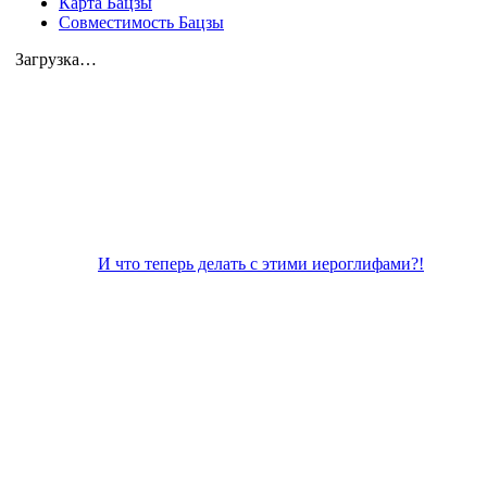
Карта Бацзы
Совместимость Бацзы
Загрузка…
И что теперь делать с этими иероглифами?!