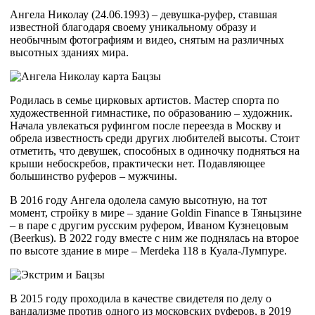
Ангела Николау (24.06.1993) – девушка-руфер, ставшая
известной благодаря своему уникальному образу и
необычным фотографиям и видео, снятым на различных
высотных зданиях мира.
Родилась в семье цирковых артистов. Мастер спорта по
художественной гимнастике, по образованию – художник.
Начала увлекаться руфингом после переезда в Москву и
обрела известность среди других любителей высоты. Стоит
отметить, что девушек, способных в одиночку подняться на
крыши небоскребов, практически нет. Подавляющее
большинство руферов – мужчины.
В 2016 году Ангела одолела самую высотную, на тот
момент, стройку в мире – здание Goldin Finance в Тяньцзине
– в паре с другим русским руфером, Иваном Кузнецовым
(Beerkus). В 2022 году вместе с ним же поднялась на второе
по высоте здание в мире – Merdeka 118 в Куала-Лумпуре.
В 2015 году проходила в качестве свидетеля по делу о
вандализме против одного из московских руферов, в 2019