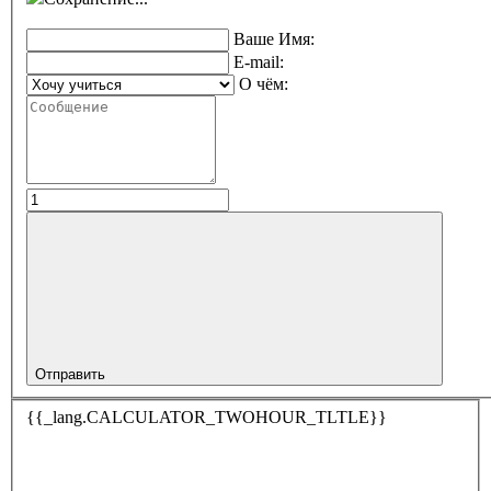
Ваше Имя:
E-mail:
О чём:
Отправить
{{_lang.CALCULATOR_TWOHOUR_TLTLE}}