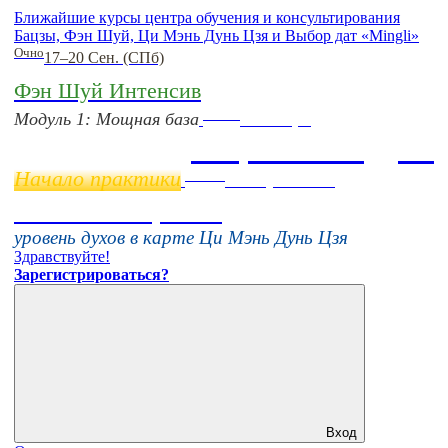
Ближайшие курсы центра обучения и консультирования
Бацзы, Фэн Шуй, Ци Мэнь Дунь Цзя и Выбор дат «Mingli»
Очно
17–20 Сен. (СПб)
Фэн Шуй Интенсив
Online
Модуль 1: Мощная база
11 ноября
Бацзы 2 Модуль
Начало практики
Online
16 августа 11:00
Тонкие настройки
уровень духов в карте Ци Мэнь Дунь Цзя
Здравствуйте!
Зарегистрироваться?
Вход