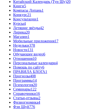
Китайский Календарь (Тун Шу)
20
Книги
5
Компасы Лопань
1
Конкурс
21
Консультации
1
Курсы
4
Летящие звёзды
42
Лирика
20
Магазин
1
Мобильные приложения
17
Недельки
378
Новости
131
Обучающее видео
6
Отношения
10
Персональные календари
4
Помощь по сайту
6
ПРАВИЛА БЛОГА
1
Прогнозы
408
Программы
14
Психология
20
Семинары
122
Справочники
16
Статьи-отзывы
2
Физиогномика
4
Фэн Шуй
776