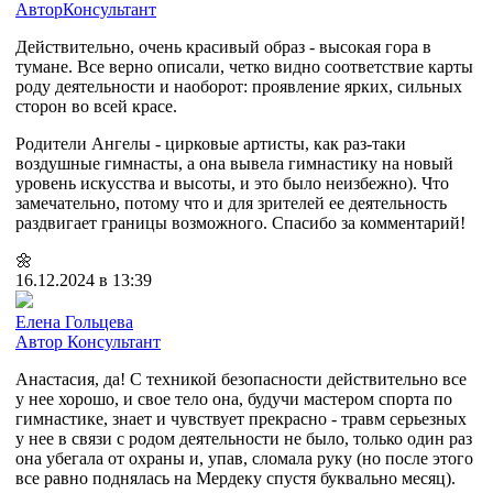
Автор
Консультант
Действительно, очень красивый образ - высокая гора в
тумане. Все верно описали, четко видно соответствие карты
роду деятельности и наоборот: проявление ярких, сильных
сторон во всей красе.
Родители Ангелы - цирковые артисты, как раз-таки
воздушные гимнасты, а она вывела гимнастику на новый
уровень искусства и высоты, и это было неизбежно). Что
замечательно, потому что и для зрителей ее деятельность
раздвигает границы возможного. Спасибо за комментарий!
🌼
16.12.2024 в 13:39
Елена Гольцева
Автор
Консультант
Анастасия, да! С техникой безопасности действительно все
у нее хорошо, и свое тело она, будучи мастером спорта по
гимнастике, знает и чувствует прекрасно - травм серьезных
у нее в связи с родом деятельности не было, только один раз
она убегала от охраны и, упав, сломала руку (но после этого
все равно поднялась на Мердеку спустя буквально месяц).