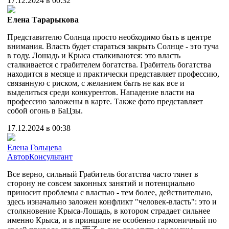
17.12.2024 в 00:32
Елена Тарарыкова
Представителю Солнца просто необходимо быть в центре
внимания. Власть будет стараться закрыть Солнце - это туча
в году. Лошадь и Крыса сталкиваются: это власть
сталкивается с грабителем богатства. Грабитель богатства
находится в месяце и практически представляет профессию,
связанную с риском, с желанием быть не как все и
выделиться среди конкурентов. Нападение власти на
профессию заложены в карте. Также фото представляет
собой огонь в БаЦзы.
17.12.2024 в 00:38
Елена Гольцева
Автор
Консультант
Все верно, сильный Грабитель богатства часто тянет в
сторону не совсем законных занятий и потенциально
приносит проблемы с властью - тем более, действительно,
здесь изначально заложен конфликт "человек-власть": это и
столкновение Крыса-Лошадь, в котором страдает сильнее
именно Крыса, и в принципе не особенно гармоничный по