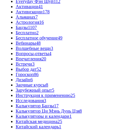
Everyday Фэн Шуй
112
Активации
41
Активизации
178
Альманах
7
Астрология
16
Бацзы
1107
Бесплатно
2
Бесплатное обучение
49
Вебинары
48
Волшебные вещи
3
Вопросы-ответы
4
Впечатления
20
Встречи
3
Выбор дат
52
Гороскоп
86
Дизайн
6
Заочные курсы
8
Зарубежный опыт
5
Инструкция к применению
25
Исследования
3
Калькулятор Бацзы
17
Калькулятор Ци Мэнь Дунь Цзя
8
Калькуляторы и календари
1
Китайская медицина
25
Китайский календарь
1