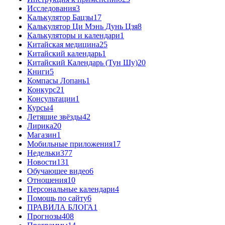
Исследования
3
Калькулятор Бацзы
17
Калькулятор Ци Мэнь Дунь Цзя
8
Калькуляторы и календари
1
Китайская медицина
25
Китайский календарь
1
Китайский Календарь (Тун Шу)
20
Книги
5
Компасы Лопань
1
Конкурс
21
Консультации
1
Курсы
4
Летящие звёзды
42
Лирика
20
Магазин
1
Мобильные приложения
17
Недельки
377
Новости
131
Обучающее видео
6
Отношения
10
Персональные календари
4
Помощь по сайту
6
ПРАВИЛА БЛОГА
1
Прогнозы
408