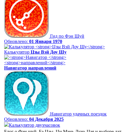
Гид по Фэн Шуй
Обновлено:
01 Января 1970
Калькулятор
Цзы Вэй Доу Шу
Навигатор
направлений
Навигатор удачных поездок
Обновлено:
04 Декабря 2025
Калькулятор двухчасовок
Блог о Фэн шуй, Ба Цзы, Ци Мэнь Дунь Цзя и выборе дат