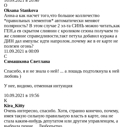
16.09.2021 в 20:40
O
Oksana Stankova
Анна-а как насчет того,что большое колличество
*правильных элементов* автоматически меняют
полярность? В этом случае 2 эл-та СИНЬ можно читать,как
ГЕН,а ев скрытом слиянии с кроликом сезона получаем то
же слияние справедливости,такт петуха добавил куража а
ДИН дал импульс идти напролом..почему же в ее карте не
полезен огонь?
11.09.2021 в 00:09
С
Симашкова Светлана
Спасибо, я и не знала о ней! ... а лошадь подтолкнула к ней
любовь )
У нее, видимо, отменная интуиция
10.09.2021 в 19:56
K
Kira_Kitty
Очень интересно, спасибо. Хотя, странно конечно, почему,
имея такую сильную правильную власть в карте, она не
стала каким-нибудь депутатом или другим управленцем, а
выбрала пение… Любопытно