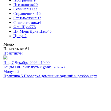
Программы
14
Психология
20
Семинары
122
Справочники
16
Статьи-отзывы
2
Физиогномика
4
Фэн Шуй
776
Ци Мэнь Дунь Цзя
645
Цигун
2
Меню
Показать все
61
Практикум
Пн., 7 Декабря 2026г. 19:00
Бацзы ОнЛайн: путь к удаче. 2026-3.
Модуль 2
Практика 5 Проверка домашних заданий и разбор карт