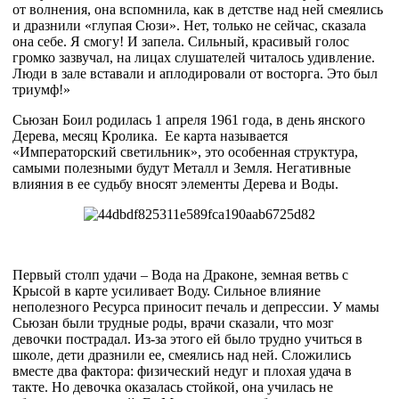
от волнения, она вспомнила, как в детстве над ней смеялись
и дразнили «глупая Сюзи». Нет, только не сейчас, сказала
она себе. Я смогу! И запела. Сильный, красивый голос
громко зазвучал, на лицах слушателей читалось удивление.
Люди в зале вставали и аплодировали от восторга. Это был
триумф!»
Сьюзан Боил родилась 1 апреля 1961 года, в день янского
Дерева, месяц Кролика. Ее карта называется
«Императорский светильник», это особенная структура,
самыми полезными будут Металл и Земля. Негативные
влияния в ее судьбу вносят элементы Дерева и Воды.
Первый столп удачи – Вода на Драконе, земная ветвь с
Крысой в карте усиливает Воду. Сильное влияние
неполезного Ресурса приносит печаль и депрессии. У мамы
Сьюзан были трудные роды, врачи сказали, что мозг
девочки пострадал. Из-за этого ей было трудно учиться в
школе, дети дразнили ее, смеялись над ней. Сложились
вместе два фактора: физический недуг и плохая удача в
такте. Но девочка оказалась стойкой, она училась не