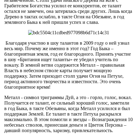
незамеченной. Столп удачи иньского Дерева на Козе с
Грабителем Богатства усилил ее конкурентов, ее талант
остался не замечен, она затерялась среди других. Лишь когда
Дерево в тактах ослабло, в такте Огня на Обезьяне, в год
земляного Быка к ней пришли успех и слава.
Благодаря участию в шоу талантов в 2009 году о ней узнал
весь мир. Почему же именно в этот год? Год Быка –
благоприятная земля, год ее благородного. Принять участие
в шоу «Британия ищет таланты» ее убедил учитель по
вокалу. В земной ветви содержится Металл – правильная
Власть в небесном стволе карты получает мощную
поддержку. Затем приходит столп удачи Огня на Петухе,
период активного творчества и известности. Это очень
благоприятное время!
Металл - символ триграммы Дуй, а это - горло, голос, вокал.
Получается ее талант, ее сильный хороший голос, заметили
в год Быка, в такте Обезьяны, когда Металл усилился и был
поддержан Землей. Ее талант в такте Петуха раскрылся
максимально. В этом помогли и звезды – Вознаграждения 10
небесных стволов, принесшая деньги и Цветок Персика –
давший популярность, харизму, привлекательность.