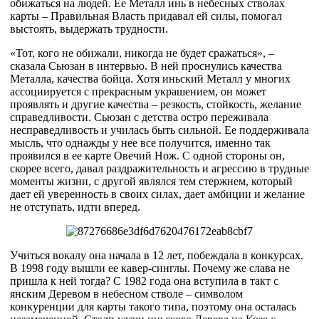
обижаться на людей. Ее Металл инь в небесных стволах
карты – Правильная Власть придавал ей силы, помогал
выстоять, выдержать трудности.
«Тот, кого не обижали, никогда не будет сражаться», –
сказала Сьюзан в интервью. В ней проснулись качества
Металла, качества бойца. Хотя иньский Металл у многих
ассоциируется с прекрасным украшением, он может
проявлять и другие качества – резкость, стойкость, желание
справедливости. Сьюзан с детства остро переживала
несправедливость и училась быть сильной. Ее поддерживала
мысль, что однажды у нее все получится, именно так
проявился в ее карте Овечий Нож. С одной стороны он,
скорее всего, давал раздражительность и агрессию в трудные
моменты жизни, с другой являлся тем стержнем, который
дает ей уверенность в своих силах, дает амбиции и желание
не отступать, идти вперед.
Учиться вокалу она начала в 12 лет, побеждала в конкурсах.
В 1998 году вышли ее кавер-синглы. Почему же слава не
пришла к ней тогда? С 1982 года она вступила в такт с
янским Деревом в небесном стволе – символом
конкуренции для карты такого типа, поэтому она осталась