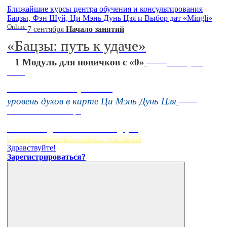
Ближайшие курсы центра обучения и консультирования
Бацзы, Фэн Шуй, Ци Мэнь Дунь Цзя и Выбор дат «Mingli»
Online
7 сентября
Начало занятий
«Бацзы: путь к удаче»
Online
1 Модуль для новичков с «0»
16 августа
11:00
Тонкие настройки
Online
уровень духов в карте Ци Мэнь Дунь Цзя
Начало:
23 Сентября
Фэн Шуй онлайн-курс
пространство, работающее на вас
Здравствуйте!
Зарегистрироваться?