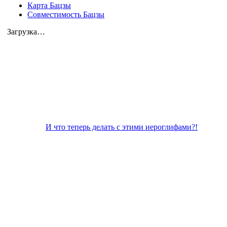
Карта Бацзы
Совместимость Бацзы
Загрузка…
И что теперь делать с этими иероглифами?!