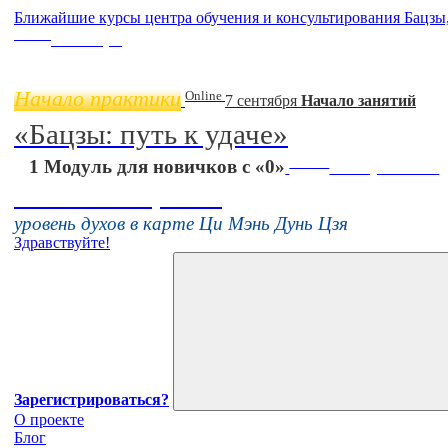
Ближайшие курсы центра обучения и консультирования Бацзы
Online
11 ноября
Начало практики
Online
7 сентября
Начало занятий
«Бацзы: путь к удаче»
Online
1 Модуль для новичков с «0»
16 августа 11:00
Тонкие настройки
уровень духов в карте Ци Мэнь Дунь Цзя
Здравствуйте!
Зарегистрироваться?
О проекте
Блог