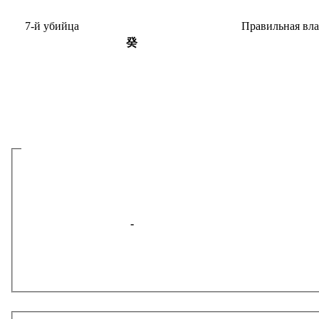
7-й убийца
Пра­виль­ная вл
癸
-