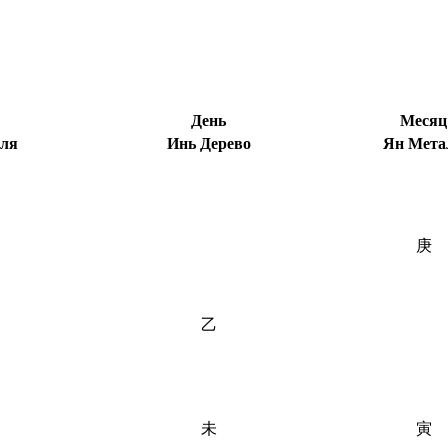
День
Месяц
мля
Инь Дерево
Ян Мета
庚
乙
未
寅