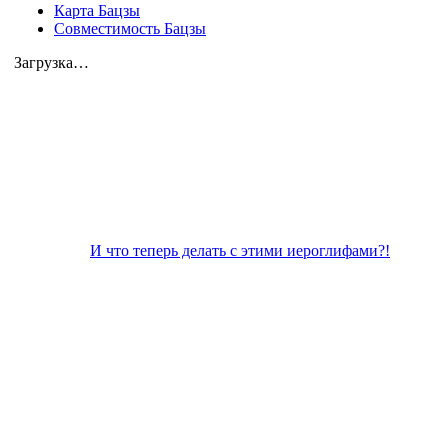
Карта Бацзы
Совместимость Бацзы
Загрузка…
И что теперь делать с этими иероглифами?!