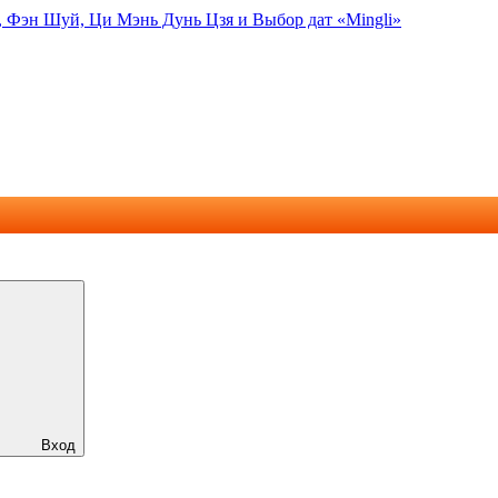
, Фэн Шуй, Ци Мэнь Дунь Цзя и Выбор дат «Mingli»
Вход