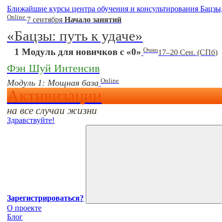
Ближайшие курсы центра обучения и консультирования Бацзы
Online
7 сентября
Начало занятий
«Бацзы: путь к удаче»
Очно
1 Модуль для новичков с «0»
17–20 Сен. (СПб)
Фэн Шуй Интенсив
Online
Модуль 1: Мощная база
Активизации
на все случаи жизни
Здравствуйте!
Зарегистрироваться?
О проекте
Блог