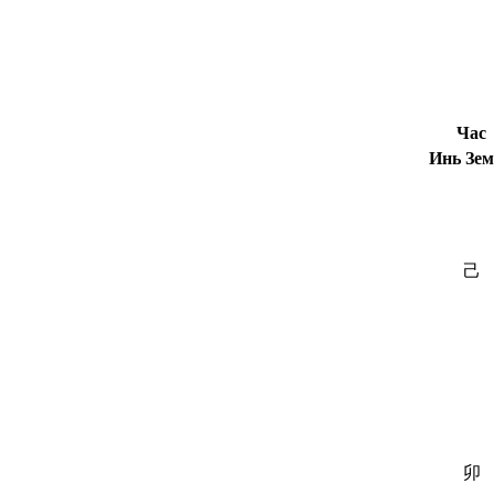
Час
Инь Зе
己
卯