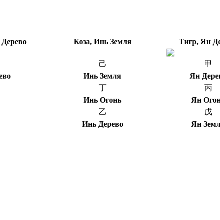
 Дерево
Коза, Инь Земля
Тигр, Ян Д
己
甲
ево
Инь Земля
Ян Дере
丁
丙
Инь Огонь
Ян Ого
乙
戊
Инь Дерево
Ян Зем