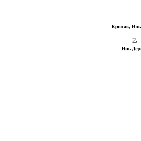
Кролик, Инь
乙
Инь Дер