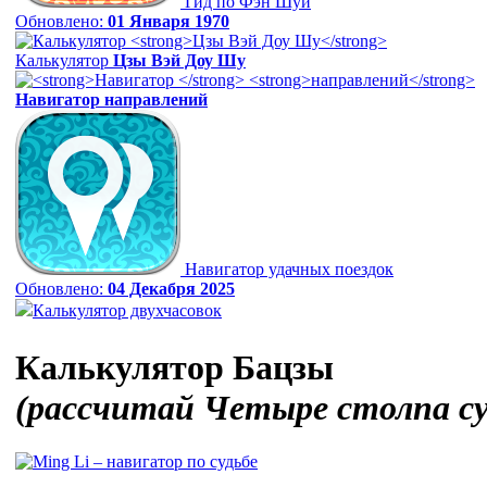
Гид по Фэн Шуй
Обновлено:
01 Января 1970
Калькулятор
Цзы Вэй Доу Шу
Навигатор
направлений
Навигатор удачных поездок
Обновлено:
04 Декабря 2025
Калькулятор двухчасовок
Калькулятор Бацзы
(рассчитай Четыре столпа с