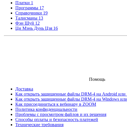
Платки
1
Программы
17
Справочники
19
Талисманы
13
Фэн Шуй
12
Ци Мэнь Дунь Цзя
16
Помощь
Доставка
Как открыть защищенные файлы DRM-4 на Android или iO
Как открыть защищенные файлы DRM-4 на Windows ил
Как присоединиться к вебинару в ZOOM
Политика конфиденциальности
Проблемы с просмотром файлов и их решения
Способы оплаты и безопасность платежей
Технические требования