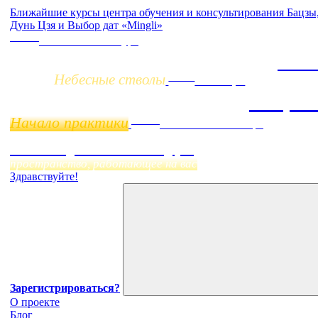
Ближайшие курсы центра обучения и консультирования Бацз
Дунь Цзя и Выбор дат «Mingli»
Заочно
НОВЫЙ online-курс
Жизн
Небесные стволы
Online
11 ноября
Бацзы
Начало практики
Online
Начало:
23 Сентября
Фэн Шуй онлайн-курс
пространство, работающее на вас
Здравствуйте!
Зарегистрироваться?
О проекте
Блог