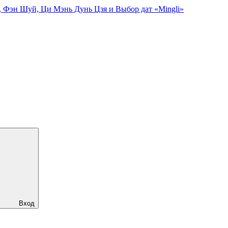
, Фэн Шуй, Ци Мэнь Дунь Цзя и Выбор дат «Mingli»
Вход