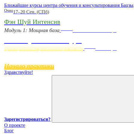
Ближайшие курсы центра обучения и консультирования Бацзы
Очно
17–20 Сен. (СПб)
Фэн Шуй Интенсив
Online
Модуль 1: Мощная база
Начало:
23 Сентября
Фэн Шуй онлайн-курс
Online
пространство, работающее на вас
11 ноября
Начало практики
Здравствуйте!
Зарегистрироваться?
О проекте
Блог