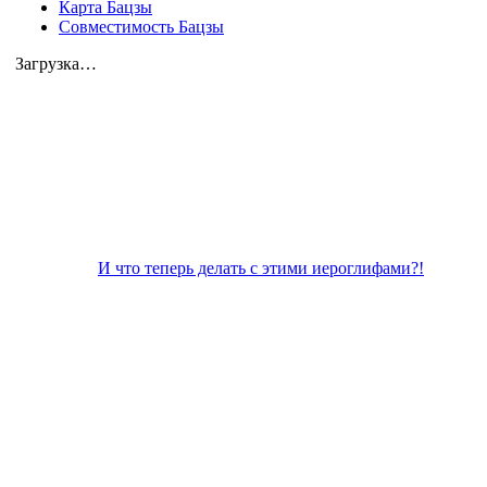
Карта Бацзы
Совместимость Бацзы
Загрузка…
И что теперь делать с этими иероглифами?!