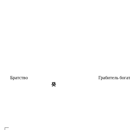
Братство
Граби­тель бога
癸