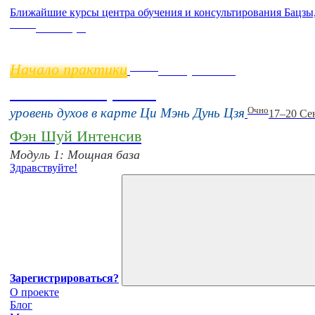
Ближайшие курсы центра обучения и консультирования Бацзы
Online
11 ноября
Начало практики
Online
16 августа 11:00
Тонкие настройки
Очно
уровень духов в карте Ци Мэнь Дунь Цзя
17–20 Се
Фэн Шуй Интенсив
Модуль 1: Мощная база
Здравствуйте!
Зарегистрироваться?
О проекте
Блог