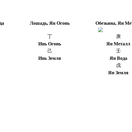
да
Лошадь, Ян Огонь
Обезьяна, Ян Ме
丁
庚
Инь Огонь
Ян Металл
己
壬
Инь Земля
Ян Вода
戊
Ян Земля