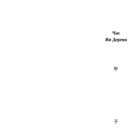
Час
Ян Дерево
甲
子