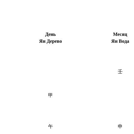
День
Месяц
Ян Дерево
Ян Вода
壬
甲
午
申