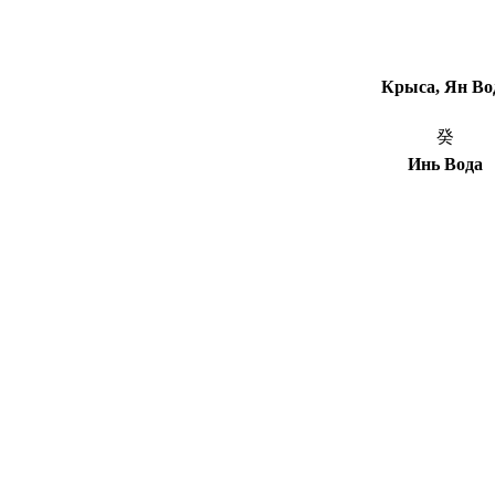
Крыса, Ян Во
癸
Инь Вода