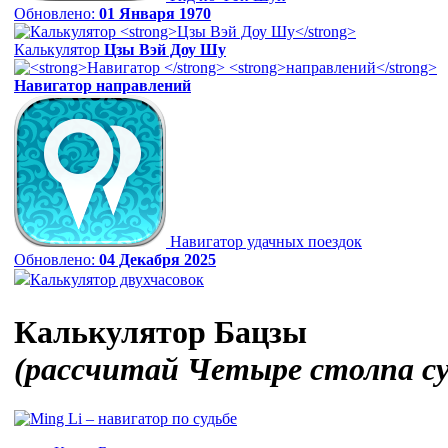
Обновлено:
01 Января 1970
Калькулятор
Цзы Вэй Доу Шу
Навигатор
направлений
Навигатор удачных поездок
Обновлено:
04 Декабря 2025
Калькулятор двухчасовок
Калькулятор Бацзы
(рассчитай Четыре столпа с