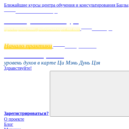
Ближайшие курсы центра обучения и консультирования Бацзы
Online
Начало:
23 Сентября
Фэн Шуй онлайн-курс
Online
пространство, работающее на вас
11 ноября
Начало практики
Online
16 августа 11:00
Тонкие настройки
уровень духов в карте Ци Мэнь Дунь Цзя
Здравствуйте!
Зарегистрироваться?
О проекте
Блог