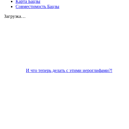
Карта Бацзы
Совместимость Бацзы
Загрузка…
И что теперь делать с этими иероглифами?!