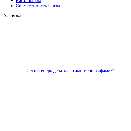
Карта Бацзы
Совместимость Бацзы
Загрузка…
И что теперь делать с этими иероглифами?!