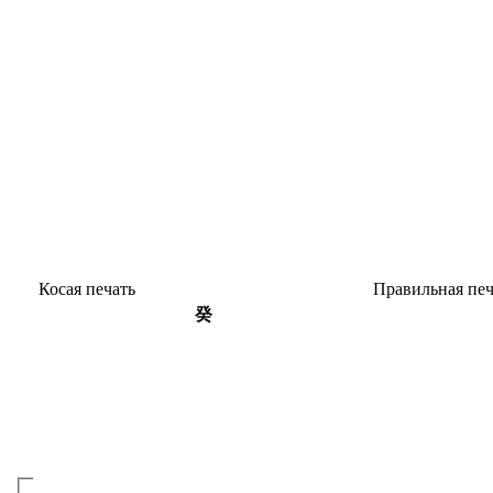
Косая печать
Пра­виль­ная пе
癸