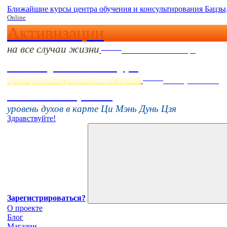
Ближайшие курсы центра обучения и консультирования Бацзы
Online
Активизации
на все случаи жизни
Online
Начало:
23 Сентября
Фэн Шуй онлайн-курс
Online
пространство, работающее на вас
16 августа 11:00
Тонкие настройки
уровень духов в карте Ци Мэнь Дунь Цзя
Здравствуйте!
Зарегистрироваться?
О проекте
Блог
Магазин