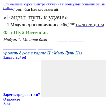
Ближайшие курсы центра обучения и консультирования Бацзы
Online
7 сентября
Начало занятий
«Бацзы: путь к удаче»
Очно
1 Модуль для новичков с «0»
17–20 Сен. (СПб)
Фэн Шуй Интенсив
Online
Модуль 1: Мощная база
16 августа 11:00
Тонкие настройки
уровень духов в карте Ци Мэнь Дунь Цзя
Здравствуйте!
Зарегистрироваться?
О проекте
Блог