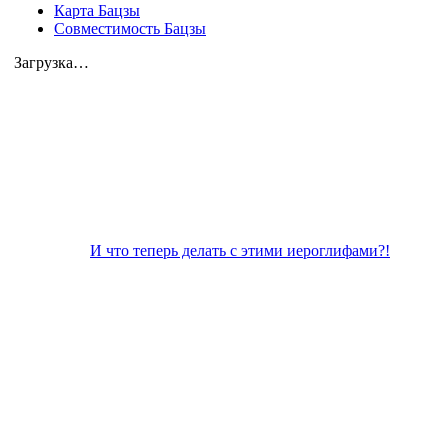
Карта Бацзы
Совместимость Бацзы
Загрузка…
И что теперь делать с этими иероглифами?!