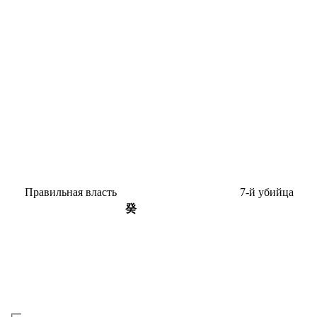
Пра­виль­ная власть
7-й убийца
癸